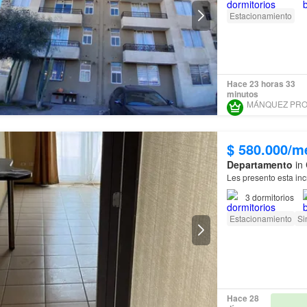
Estacionamiento
Hace 23 horas 33
minutos
$ 580.000/m
Departamento
in 
Les presento esta in
3
dormitorios
Estacionamiento
Si
Hace 28