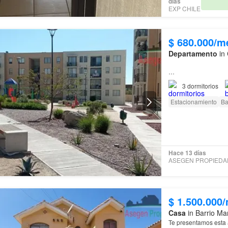
días
EXP CHILE
$ 680.000/m
Departamento
in 
Caldera es una de la
3
dormitorios
destino preferido de 
rentabilidad, ya se
Estacionamiento
Ba
Hace 13 días
$ 1.500.000
Casa
in Barrio Ma
Te presentamos esta 