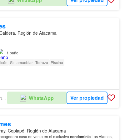
WhatsApp
es
Caldera, Región de Atacama
s zonas más destacadas para el veraneo en la
región
, siendo el
1
baño
muchos habitantes locales que buscan ubicación, confort y
a como hogar permanente, segunda…
lcón
Sin amueblar
Terraza
Piscina
Ver propiedad
WhatsApp
ASEGEN PROPIEDADES LIMITADA
/mes
ray, Copiapó, Región de Atacama
acogedora casa en venta en el exclusivo
condominio
Los Álamos,