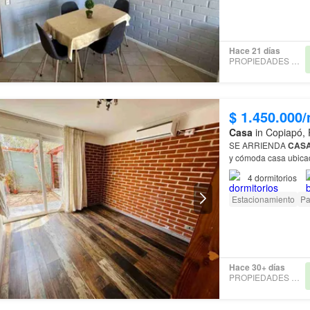
Hace 21 días
PROPIEDADES CUADRA
$ 1.450.000
Casa
in Copiapó,
SE ARRIENDA
CASA
y cómoda casa ubica
seguridad : •
Condom
4
dormitorios
Estacionamiento
Pa
Hace 30+ días
PROPIEDADES CUADRA