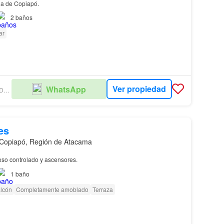
a de Copiapó.
2
baños
ar
Ver propiedad
WhatsApp
ASEGEN PROPIEDADES LIMITADA
es
Copiapó, Región de Atacama
so controlado y ascensores.
1
baño
lcón
Completamente amoblado
Terraza