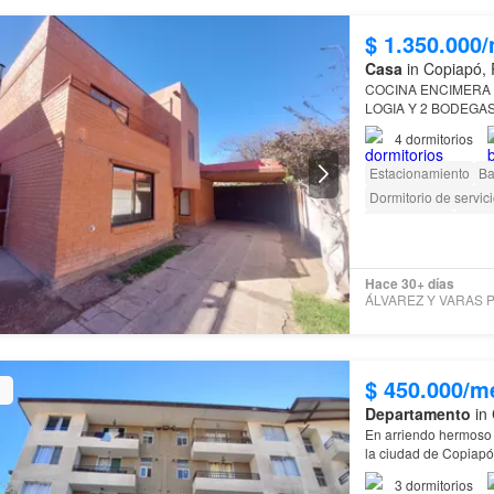
$ 1.350.000
Casa
in Copiapó,
COCINA ENCIMERA 
LOGIA Y 2 BODEGAS
VEHÍCULOS -
COND
4
dormitorios
CONDOMINIO
EMPL
Estacionamiento
Ba
Dormitorio de servic
Sin amueblar
Terra
Caseta de vigilancia
Hace 30+ días
$ 450.000/m
Departamento
in 
En arriendo hermoso 
la ciudad de Copiapó
condominio
cuenta c
3
dormitorios