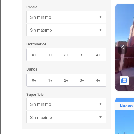
Precio
Sin mínimo
Sin máximo
Dormitorios
0+
1+
2+
3+
4+
Baños
0+
1+
2+
3+
4+
Superficie
Sin mínimo
Nuevo
Sin máximo