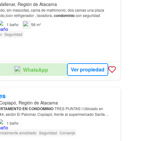
Vallenar, Región de Atacama
do, sin mascotas, cama de matrimonio, dos camas una plaza
o,lcon refrigerador , lavadora,
condominio
con seguridad
1
baño
56 m²
r
Seguridad
Ver propiedad
WhatsApp
es
Copiapó, Región de Atacama
RTAMENTO EN CONDOMINIO
TRES PUNTAS I Ubicado en
4, sector El Palomar, Copiapó, frente al supermercado Santa
s: • 3 habitaciones (una habilitada como sala de estudio) •…
1
baño
rcialmente amoblado
Seguridad
Conserje