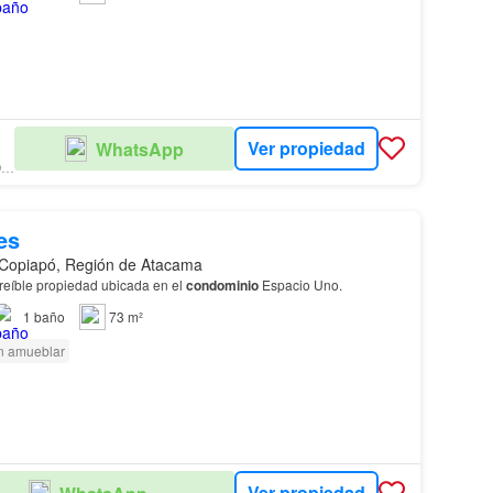
Ver propiedad
WhatsApp
MÁNQUEZ PROPIEDADES
es
Copiapó, Región de Atacama
creíble propiedad ubicada en el
condominio
Espacio Uno.
1
baño
73 m²
n amueblar
Ver propiedad