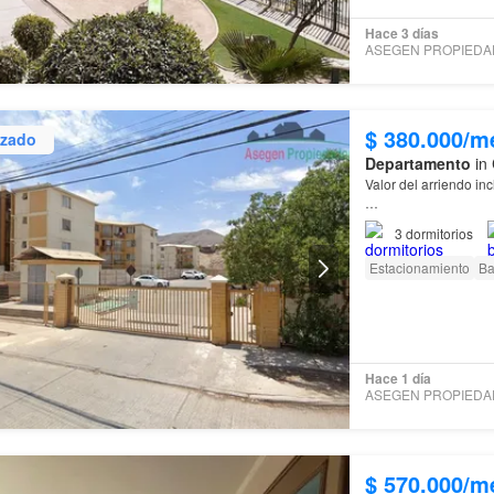
Hace 3 días
$ 380.000/m
izado
Departamento
in 
Valor del arriendo i
Living Comedor
3
dormitorios
Cocina amoblada
3 Dormitorios
Estacionamiento
Ba
1 Baño
Balcón
Estacionamiento
Hace 1 día
$ 570.000/m