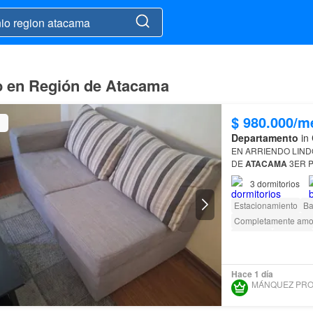
o en Región de Atacama
$ 980.000/m
Departamento
in 
EN ARRIENDO LIND
DE
ATACAMA
3ER P
3
dormitorios
Estacionamiento
Ba
Completamente amo
Ascensor
Conserje
Acceso para person
Hace 1 día