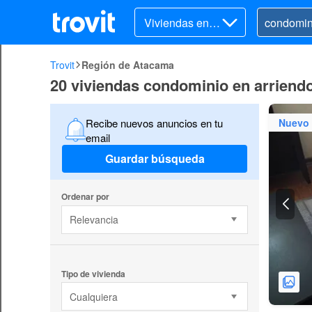
Viviendas en ar
riendo
Trovit
Región de Atacama
20 viviendas condominio en arriend
Nuevo
Recibe nuevos anuncios en tu
email
Guardar búsqueda
Ordenar por
Relevancia
Tipo de vivienda
Cualquiera