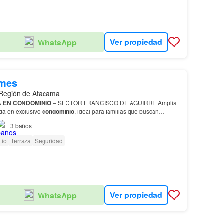
Ver propiedad
WhatsApp
/mes
 Región de Atacama
 EN CONDOMINIO
– SECTOR FRANCISCO DE AGUIRRE Amplia
da en exclusivo
condominio
, ideal para familias que buscan
inio
cerrado con acceso controlado • Áreas verdes • Quinc…
3
baños
tio
Terraza
Seguridad
Ver propiedad
WhatsApp