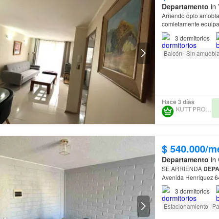
Departamento
in 
Arriendo dpto amobla
comletamente equipad
3
dormitorios
Balcón
Sin amuebla
Hace 3 días
KUTT PROPERTY
$ 540.000/m
Departamento
in 
SE ARRIENDA
DEPA
Avenida Henríquez 64
Isabel Característica
3
dormitorios
Estacionamiento
Pa