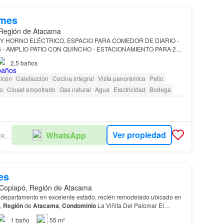
/mes
 Región de Atacama
Y HORNO ELÉCTRICO, ESPACIO PARA COMEDOR DE DIARIO -
 - AMPLIO PATIO CON QUINCHO - ESTACIONAMIENTO PARA 2
OMINIO
CON SEGURIDAD, PORTÓN AUTOMÁTICO Y PISCINA
2,5
baños
AZADO…
lcón
Calefacción
Cocina integral
Vista panorámica
Patio
io
Closet empotrado
Gas natural
Agua
Electricidad
Bodega
za
Seguridad
Piscina
Área para niños
Jardín
Conserje
Parilla
Ver propiedad
WhatsApp
ÁLVAREZ Y VARAS PROPIEDADES
es
Copiapó, Región de Atacama
departamento en excelente estado, recién remodelado ubicado en
,
Región
de
Atacama
,
Condominio
La Viñita Del Palomar El
on cámaras de seguridad, conserjería 24 horas…
1
baño
55 m²