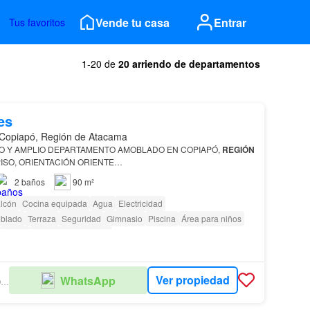
Vende tu casa
Entrar
Tus favoritos
1-20 de
20 arriendo de departamentos
es
Copiapó, Región de Atacama
O Y AMPLIO DEPARTAMENTO AMOBLADO EN COPIAPÓ,
REGIÓN
ISO, ORIENTACIÓN ORIENTE…
2
baños
90 m²
lcón
Cocina equipada
Agua
Electricidad
blado
Terraza
Seguridad
Gimnasio
Piscina
Área para niños
Parilla
Caseta de vigilancia
as con discapacidad
Ver propiedad
WhatsApp
MÁNQUEZ PROPIEDADES