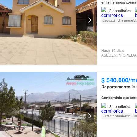
en la hermosa comun
3
dormitorios
Jacuzzi
Sin amuebl
Hace 14 días
$ 540.000/m
Departamento
in 
Condominio
con acce
3
dormitorios
Estacionamiento
Ba