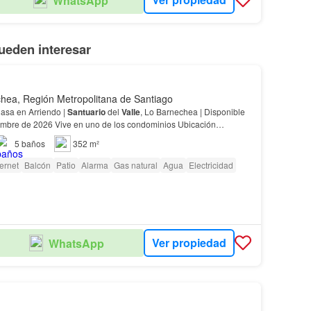
WhatsApp
ueden interesar
hea, Región Metropolitana de Santiago
iva Casa en Arriendo |
Santuario
del
Valle
, Lo Barnechea | Disponible
o de los condominios Ubicación
 Ubicada en el exclusivo sector de
Santuario
del Va…
5
baños
352 m²
ternet
Balcón
Patio
Alarma
Gas natural
Agua
Electricidad
Ver propiedad
WhatsApp