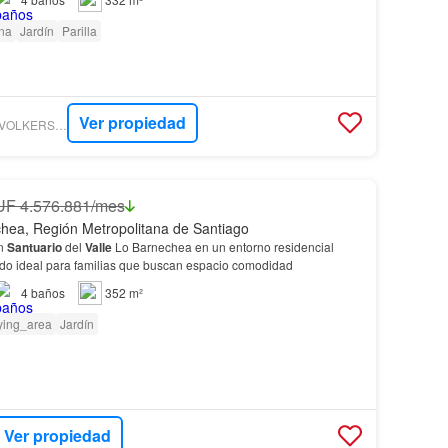
ina
Jardín
Parilla
Ver propiedad
TOCTOC - ENGEL & VOLKERS - LA DEHESA CENTRAL
UF 4.576.881/mes
hea, Región Metropolitana de Santiago
en
Santuario
del
Valle
Lo Barnechea en un entorno residencial
ado ideal para familias que buscan espacio comodidad
4
baños
352 m²
ying_area
Jardín
Ver propiedad