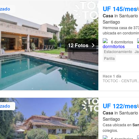
UF 145/mes
izado
Casa
in Santuario
Santiago
Hermosa casa de 373 
ubicada en condomi
6
dormitorios
12 Fotos
Estacionamiento
Ja
Parilla
Hace 1 día
TOCTOC - CENTU
UF 122/mes
izado
Casa
in Santuario
Santiago
Casa ubicada en
San
colegios.
5
dormitorios