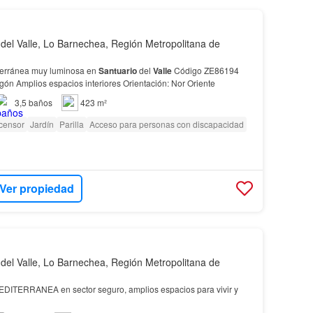
 del Valle, Lo Barnechea, Región Metropolitana de
terránea muy luminosa en
Santuario
del
Valle
Código ZE86194
Casa sólida de hormigón Amplios espacios interiores Orientación: Nor Oriente
3,5
baños
423 m²
censor
Jardín
Parilla
Acceso para personas con discapacidad
Ver propiedad
 del Valle, Lo Barnechea, Región Metropolitana de
TERRANEA en sector seguro, amplios espacios para vivir y