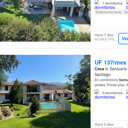
7
dormitorios
Estacionamiento
Te
Hace 7 días
Ve
REMAX PREMIER
UF 137/mes
Casa
in Santuario
Santiago
En condominio
Santu
verdes. Primer 
5
dormitorios
Hace 5 días