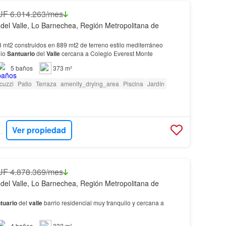
UF 6.014.263/mes
 del Valle, Lo Barnechea, Región Metropolitana de
mt2 construidos en 889 mt2 de terreno estilo mediterráneo
nio
Santuario
del
Valle
cercana a Colegio Everest Monte
5
baños
373 m²
cuzzi
Patio
Terraza
amenity_drying_area
Piscina
Jardín
Ver propiedad
RY21 ANDES
UF 4.878.369/mes
 del Valle, Lo Barnechea, Región Metropolitana de
tuario
del
valle
barrio residencial muy tranquilo y cercana a
4
baños
332 m²