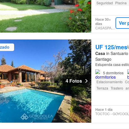
Seguridad
Piscina
Hace 30+
Ver 
días
CASASPARATI
UF 125/mes
izado
Casa
in Santuario
Santiago
Estupenda casa estil
5
dormitorios
4 Fotos
Estacionamiento
Co
Terraza
Trastero
am
Hace 1 día