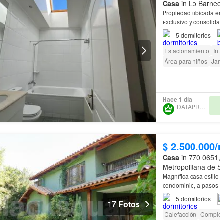
Casa
in Lo Barnec
Propiedad ubicada 
exclusivo y consolid
5
dormitorios
Estacionamiento
In
Área para niños
Jar
Hace 1 día
DATAPROP SPA
$ 2.500.000
Casa
in 770 0651,
Metropolitana de 
Magnífica casa estil
condominio, a pasos 
5
dormitorios
17 Fotos
Calefacción
Comple