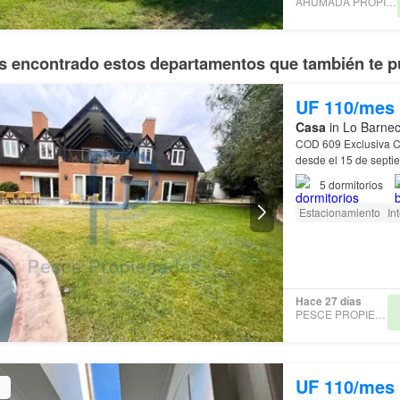
AHUMADA PROPIEDADES
 encontrado estos departamentos que también te p
UF 110/mes
Casa
in Lo Barnec
COD 609 Exclus
desde el 15 de septiembre de 2026 Vive en un
privilegiada
5
dormitorios
Estacionamiento
In
Hace 27 días
PESCE PROPIEDADES
UF 110/mes