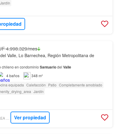
Jardín
propiedad
UF 4.998.329/mes
 del Valle, Lo Barnechea, Región Metropolitana de
o chileno en condominio
Santuario
del
Valle
4
baños
348 m²
cina equipada
Calefacción
Patio
Completamente amoblado
enity_drying_area
Jardín
Ver propiedad
TOCTOC - GOYCOOLEA PROPIEDADES