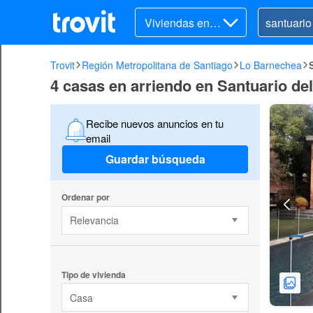
Viviendas en ar
riendo
Trovit
Región Metropolitana de Santiago
Lo Barnechea
4 casas en arriendo en Santuario de
Recibe nuevos anuncios en tu
email
Guardar búsqueda
Ordenar por
Relevancia
Tipo de vivienda
Casa