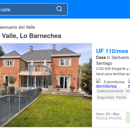
Santuario del Valle
l Valle, Lo Barnechea
UF 110/mes
Casa
in Santuario
Santiago
COD 600 Eleg
ideal para familias 
5
dormitorios
Estacionamiento
In
Seguridad
Parilla
Hace 30+ días
PESCE PROPIEDADES