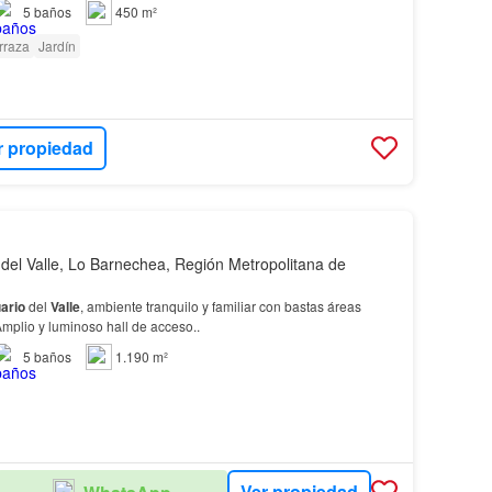
5
baños
450 m²
rraza
Jardín
r propiedad
 del Valle, Lo Barnechea, Región Metropolitana de
ario
del
Valle
, ambiente tranquilo y familiar con bastas áreas
piso: Amplio y luminoso hall de acceso..
5
baños
1.190 m²
Ver propiedad