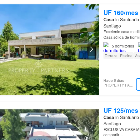
UF 160/mes
Casa
in Santuario
Santiago
Excelente casa medi
5
dormitorios
Terraza
Piscina
As
Hace 6 días
PROPERTY PARTNERS
UF 125/mes
Casa
in Santuario
Santiago
EXCLUSIVA CASA MEDI
compartir…