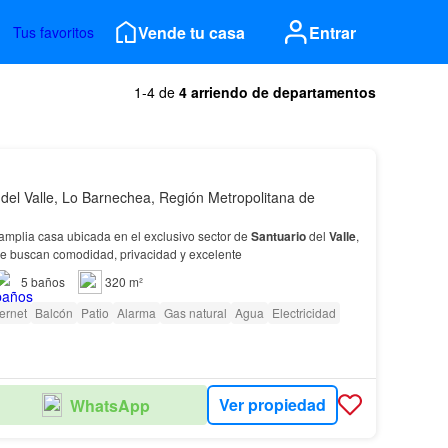
Vende tu casa
Entrar
Tus favoritos
1-4 de
4 arriendo de departamentos
 del Valle, Lo Barnechea, Región Metropolitana de
ante y amplia casa ubicada en el exclusivo sector de
Santuario
del
Valle
,
que buscan comodidad, privacidad y excelente
5
baños
320 m²
ternet
Balcón
Patio
Alarma
Gas natural
Agua
Electricidad
Ver propiedad
WhatsApp