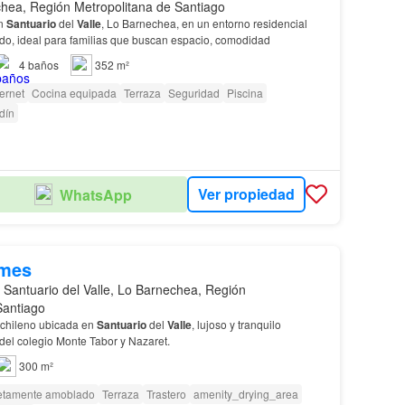
hea, Región Metropolitana de Santiago
en
Santuario
del
Valle
, Lo Barnechea, en un entorno residencial
ado, ideal para familias que buscan espacio, comodidad
4
baños
352 m²
ternet
Cocina equipada
Terraza
Seguridad
Piscina
dín
Ver propiedad
WhatsApp
/mes
 Santuario del Valle, Lo Barnechea, Región
Santiago
o chileno ubicada en
Santuario
del
Valle
, lujoso y tranquilo
del colegio Monte Tabor y Nazaret.
300 m²
tamente amoblado
Terraza
Trastero
amenity_drying_area