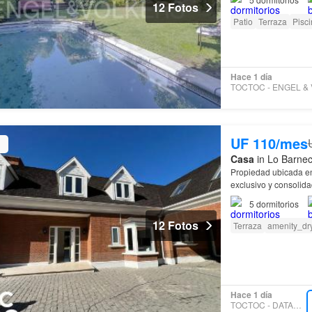
12 Fotos
Patio
Terraza
Pisc
Hace 1 día
UF 110/mes
Casa
in Lo Barnec
Propiedad ubicada 
exclusivo y consolid
5
dormitorios
12 Fotos
Terraza
amenity_dr
Hace 1 día
TOCTOC - DATAPROP.CL