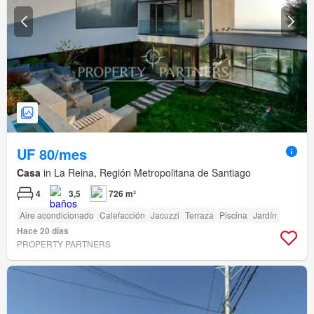
UF 80/mes
Casa
in La Reina, Región Metropolitana de Santiago
4
3,5
726 m²
Aire acondicionado
Calefacción
Jacuzzi
Terraza
Piscina
Jardín
Hace 20 días
PROPERTY PARTNERS