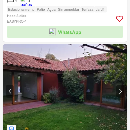
4
3
Estacionamiento
Patio
Agua
Sin amueblar
Terraza
Jardín
Hace 8 días
EASYPROP
WhatsApp