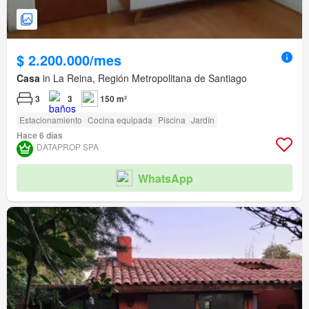
$ 2.200.000/mes
Casa
in La Reina, Región Metropolitana de Santiago
3
3
150 m²
Estacionamiento
Cocina equipada
Piscina
Jardín
Hace 6 días
DATAPROP SPA
WhatsApp