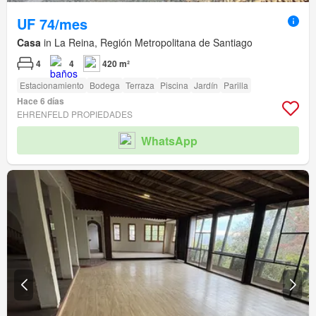
UF 74/mes
Casa
in La Reina, Región Metropolitana de Santiago
4
4
420 m²
Estacionamiento
Bodega
Terraza
Piscina
Jardín
Parilla
Hace 6 días
EHRENFELD PROPIEDADES
WhatsApp