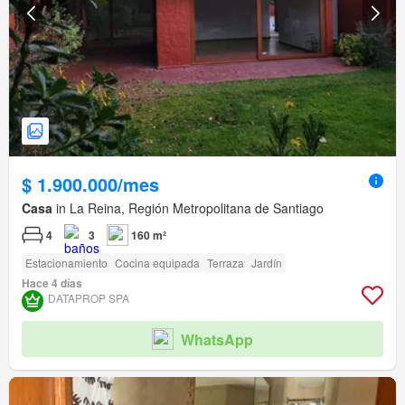
$ 1.900.000/mes
Casa
in La Reina, Región Metropolitana de Santiago
4
3
160 m²
Estacionamiento
Cocina equipada
Terraza
Jardín
Hace 4 días
DATAPROP SPA
WhatsApp