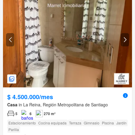
$ 4.500.000/mes
Casa
in La Reina, Región Metropolitana de Santiago
5
6
270 m²
Estacionamiento
Cocina equipada
Terraza
Gimnasio
Piscina
Jardín
Parilla