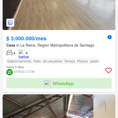
$ 3.000.000/mes
Casa
in La Reina, Región Metropolitana de Santiago
4
4
Estacionamiento
Patio
Sin amueblar
Terraza
Piscina
Jardín
Hace 6 días
VIVAQUI.COM
WhatsApp