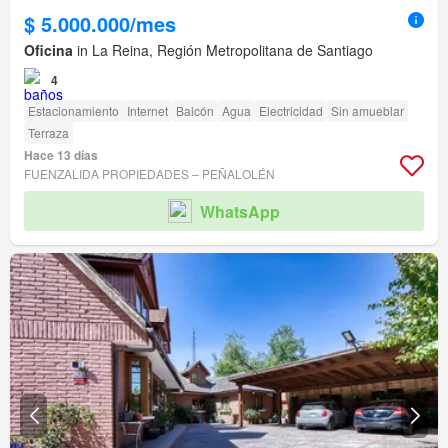
$ 5.000.000/mes
Oficina
in La Reina, Región Metropolitana de Santiago
4
Estacionamiento
Internet
Balcón
Agua
Electricidad
Sin amueblar
Terraza
Hace 13 días
FUENZALIDA PROPIEDADES – PEÑALOLÉN
WhatsApp