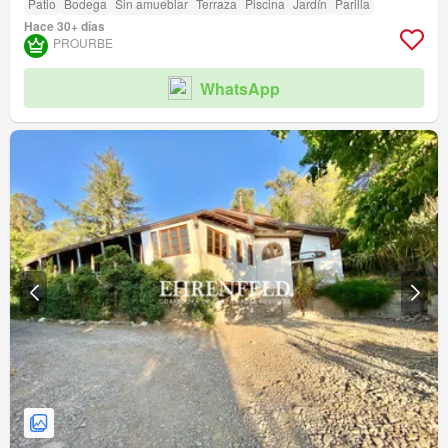
Patio
Bodega
Sin amueblar
Terraza
Piscina
Jardín
Parilla
Hace 30+ días
PROURBE
WhatsApp