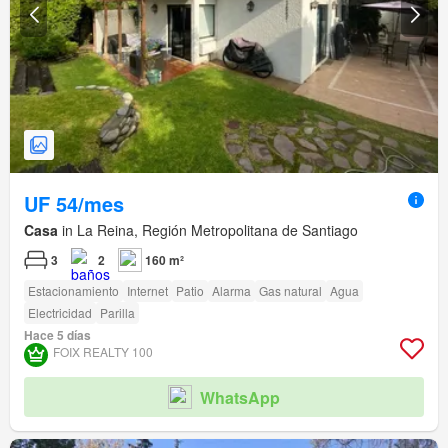
UF 54/mes
Casa
in La Reina, Región Metropolitana de Santiago
3
2
160 m²
Estacionamiento
Internet
Patio
Alarma
Gas natural
Agua
Electricidad
Parilla
Hace 5 días
FOIX REALTY 100
WhatsApp