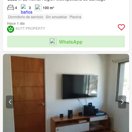
4
3
100 m²
Dormitorio de servicio
Sin amueblar
Piscina
Hace 1 día
KUTT PROPERTY
WhatsApp