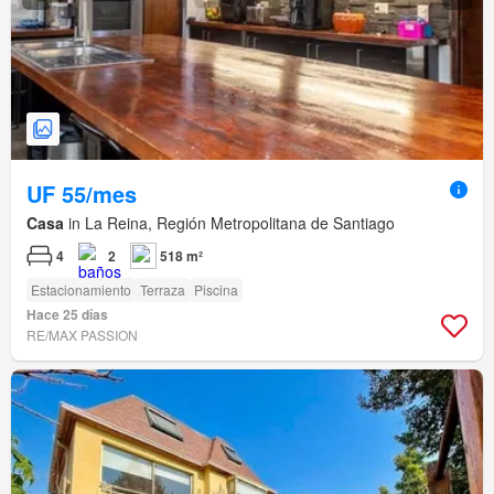
UF 55/mes
Casa
in La Reina, Región Metropolitana de Santiago
4
2
518 m²
Estacionamiento
Terraza
Piscina
Hace 25 días
RE/MAX PASSION