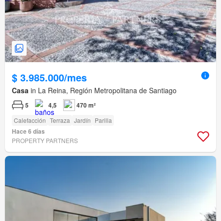
$ 3.985.000/mes
Casa
in La Reina, Región Metropolitana de Santiago
5
4,5
470 m²
Calefacción
Terraza
Jardín
Parilla
Hace 6 días
PROPERTY PARTNERS