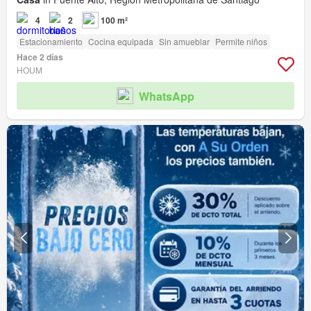
4
2
100 m²
Estacionamiento
Cocina equipada
Sin amueblar
Permite niños
Hace 2 días
HOUM
WhatsApp