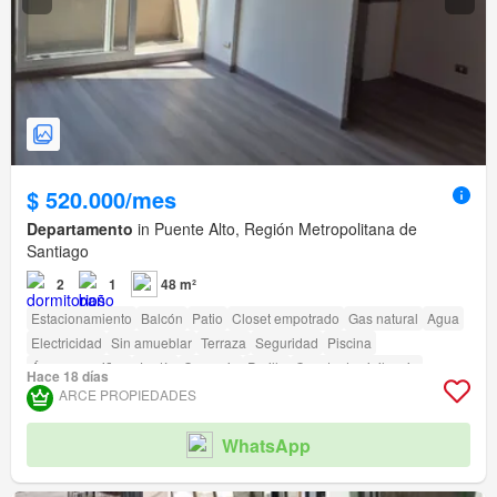
$ 520.000/mes
Departamento
in Puente Alto, Región Metropolitana de
Santiago
2
1
48 m²
Estacionamiento
Balcón
Patio
Closet empotrado
Gas natural
Agua
Electricidad
Sin amueblar
Terraza
Seguridad
Piscina
Área para niños
Jardín
Conserje
Parilla
Caseta de vigilancia
Hace 18 días
Acceso para personas con discapacidad
ARCE PROPIEDADES
WhatsApp