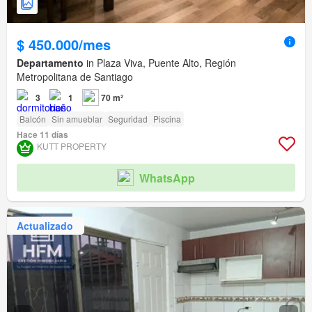
$ 450.000/mes
Departamento
in Plaza Viva, Puente Alto, Región
Metropolitana de Santiago
3
1
70 m²
Balcón
Sin amueblar
Seguridad
Piscina
Hace 11 días
KUTT PROPERTY
WhatsApp
Actualizado