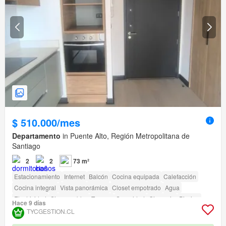
$ 510.000/mes
Departamento
in Puente Alto, Región Metropolitana de
Santiago
2
2
73 m²
Estacionamiento
Internet
Balcón
Cocina equipada
Calefacción
Cocina integral
Vista panorámica
Closet empotrado
Agua
Electricidad
Sin amueblar
Terraza
Seguridad
Gimnasio
Piscina
Hace 9 días
Área para niños
Ascensor
Conserje
Parilla
Caseta de vigilancia
TYCGESTION.CL
Acceso para personas con discapacidad