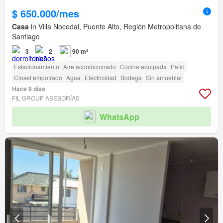
$ 650.000/mes
Casa
in Villa Nocedal, Puente Alto, Región Metropolitana de
Santiago
3
2
90 m²
Estacionamiento
Aire acondicionado
Cocina equipada
Patio
Closet empotrado
Agua
Electricidad
Bodega
Sin amueblar
Hace 9 días
FIL GROUP ASESORÍAS
WhatsApp