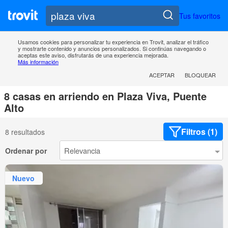
Tus favoritos
Usamos cookies para personalizar tu experiencia en Trovit, analizar el tráfico
y mostrarte contenido y anuncios personalizados. Si continúas navegando o
aceptas este aviso, disfrutarás de una experiencia mejorada.
Más información
ACEPTAR
BLOQUEAR
8 casas en arriendo en Plaza Viva, Puente
Alto
Filtros (1)
8 resultados
Ordenar por
Nuevo