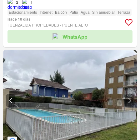
3
1
Estacionamiento
Internet
Balcón
Patio
Agua
Sin amueblar
Terraza
Hace 10 días
FUENZALIDA PROPIEDADES - PUENTE ALTO
WhatsApp