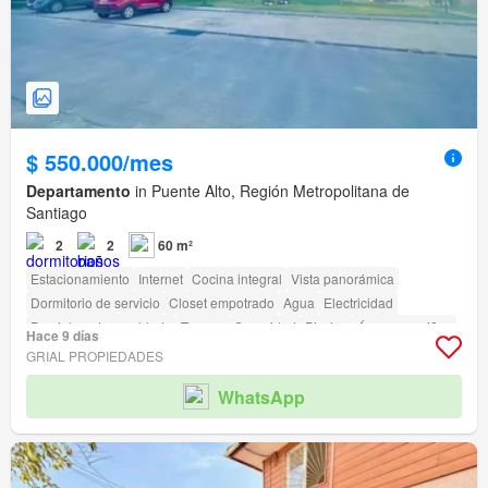
$ 550.000/mes
Departamento
in Puente Alto, Región Metropolitana de
Santiago
2
2
60 m²
Estacionamiento
Internet
Cocina integral
Vista panorámica
Dormitorio de servicio
Closet empotrado
Agua
Electricidad
Parcialmente amoblado
Terraza
Seguridad
Piscina
Área para niños
Hace 9 días
Jardín
Conserje
Parilla
Caseta de vigilancia
GRIAL PROPIEDADES
WhatsApp