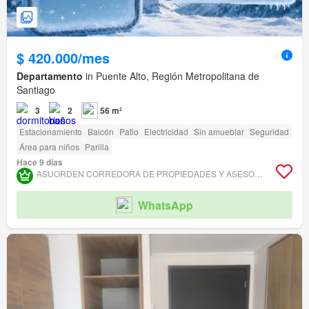
$ 420.000/mes
Departamento
in Puente Alto, Región Metropolitana de
Santiago
3
2
56 m²
Estacionamiento
Balcón
Patio
Electricidad
Sin amueblar
Seguridad
Área para niños
Parilla
Hace 9 días
ASUORDEN CORREDORA DE PROPIEDADES Y ASESORÍA JURÍDICA
WhatsApp