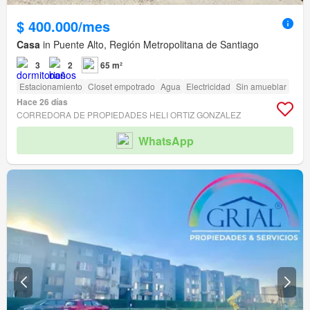
$ 400.000/mes
Casa
in Puente Alto, Región Metropolitana de Santiago
3
2
65 m²
Estacionamiento
Closet empotrado
Agua
Electricidad
Sin amueblar
Hace 26 días
CORREDORA DE PROPIEDADES HELI ORTIZ GONZALEZ
WhatsApp