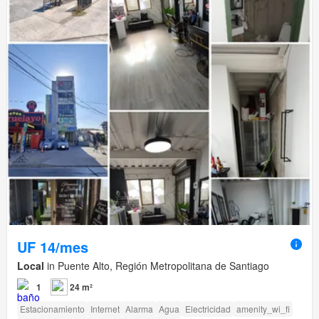
UF 14/mes
Local
in Puente Alto, Región Metropolitana de Santiago
1
24 m²
Estacionamiento
Internet
Alarma
Agua
Electricidad
amenity_wi_fi