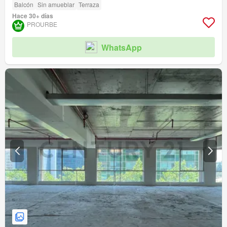
Balcón
Sin amueblar
Terraza
Hace 30+ días
PROURBE
WhatsApp