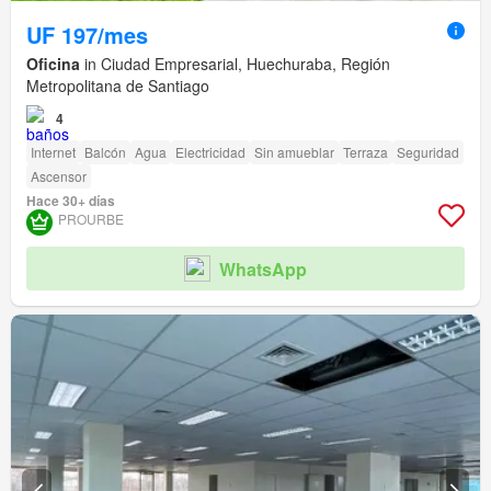
UF 197/mes
Oficina
in Ciudad Empresarial, Huechuraba, Región
Metropolitana de Santiago
4
Internet
Balcón
Agua
Electricidad
Sin amueblar
Terraza
Seguridad
Ascensor
Hace 30+ días
PROURBE
WhatsApp