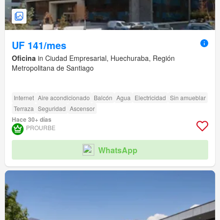
UF 141/mes
Oficina
in Ciudad Empresarial, Huechuraba, Región
Metropolitana de Santiago
Internet
Aire acondicionado
Balcón
Agua
Electricidad
Sin amueblar
Terraza
Seguridad
Ascensor
Hace 30+ días
PROURBE
WhatsApp