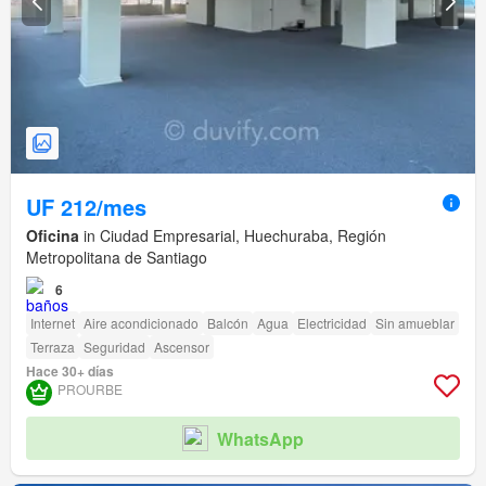
UF 212/mes
Oficina
in Ciudad Empresarial, Huechuraba, Región
Metropolitana de Santiago
6
Internet
Aire acondicionado
Balcón
Agua
Electricidad
Sin amueblar
Terraza
Seguridad
Ascensor
Hace 30+ días
PROURBE
WhatsApp