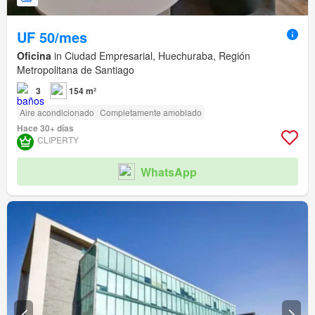
UF 50/mes
Oficina
in Ciudad Empresarial, Huechuraba, Región
Metropolitana de Santiago
3
154 m²
Aire acondicionado
Completamente amoblado
Hace 30+ días
CLIPERTY
WhatsApp