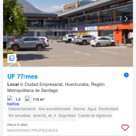
UF 77/mes
Local
in Ciudad Empresarial, Huechuraba, Región
Metropolitana de Santiago
1,5
110 m²
Estacionamiento
Aire acondicionado
Alarma
Agua
Electricidad
Sin amueblar
amenity_wi_fi
Seguridad
Caseta de vigilancia
Acceso para personas con discapacidad
Hace 6 días
MASSERANO PROPIEDADES