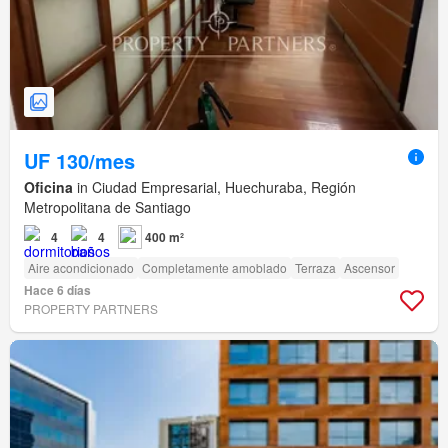
UF 130/mes
Oficina
in Ciudad Empresarial, Huechuraba, Región
Metropolitana de Santiago
4
4
400 m²
Aire acondicionado
Completamente amoblado
Terraza
Ascensor
Hace 6 días
PROPERTY PARTNERS