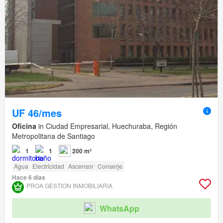
UF 46/mes
Oficina
in Ciudad Empresarial, Huechuraba, Región
Metropolitana de Santiago
1
1
200 m²
Agua
Electricidad
Ascensor
Conserje
Hace 6 días
PROA GESTION INMOBILIARIA
WhatsApp