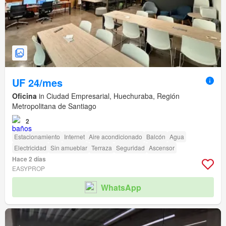
UF 24/mes
Oficina
in Ciudad Empresarial, Huechuraba, Región
Metropolitana de Santiago
2
Estacionamiento
Internet
Aire acondicionado
Balcón
Agua
Electricidad
Sin amueblar
Terraza
Seguridad
Ascensor
Hace 2 días
EASYPROP
WhatsApp