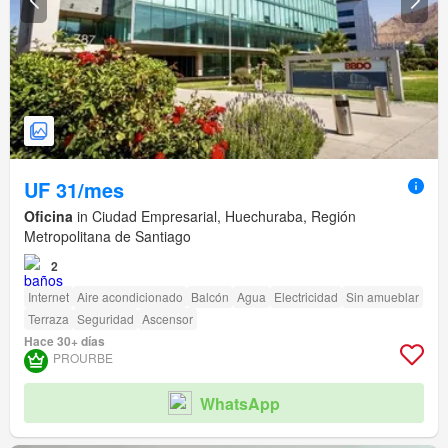
UF 31/mes
Oficina
in Ciudad Empresarial, Huechuraba, Región
Metropolitana de Santiago
2
Internet
Aire acondicionado
Balcón
Agua
Electricidad
Sin amueblar
Terraza
Seguridad
Ascensor
Hace 30+ días
PROURBE
WhatsApp