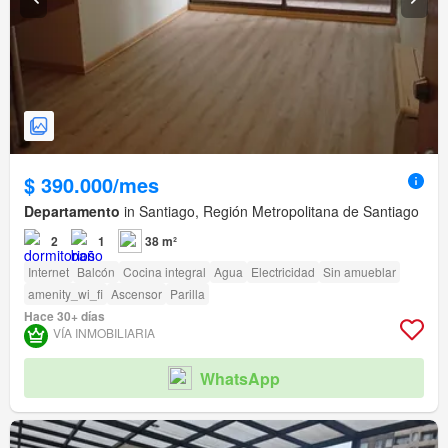
$ 390.000/mes
Departamento
in Santiago, Región Metropolitana de Santiago
2
1
38 m²
Internet
Balcón
Cocina integral
Agua
Electricidad
Sin amueblar
amenity_wi_fi
Ascensor
Parilla
Hace 30+ días
VÍA INMOBILIARIA
WhatsApp