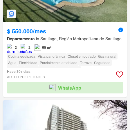
$ 550.000/mes
Departamento
in Santiago, Región Metropolitana de Santiago
2
2
65 m²
Cocina equipada
Vista panorámica
Closet empotrado
Gas natural
Agua
Electricidad
Parcialmente amoblado
Terraza
Seguridad
Gimnasio
Piscina
Ascensor
Sauna
Parilla
Hace 30+ días
ARTEU PROPIEDADES
WhatsApp