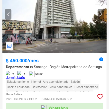
$ 450.000/mes
Departamento
in Santiago, Región Metropolitana de Santiago
2
1
50 m²
Estacionamiento
Internet
Aire acondicionado
Balcón
Cocina equipada
Calefacción
Vista panorámica
Closet empotrado
Agua
Electricidad
Parcialmente amoblado
Seguridad
Piscina
Hace 8 días
Área para niños
Ascensor
Conserje
Parilla
Caseta de vigilancia
INVERSIONES Y BROKERS INMOBILIARIOS SPA
Acceso para personas con discapacidad
WhatsApp