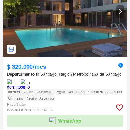
$ 320.000/mes
Departamento
in Santiago, Región Metropolitana de Santiago
1
1
Internet
Balcón
Calefacción
Agua
Sin amueblar
Terraza
Seguridad
Gimnasio
Piscina
Ascensor
Hace 6 días
INMOBILIEN PROPIEDADES
WhatsApp