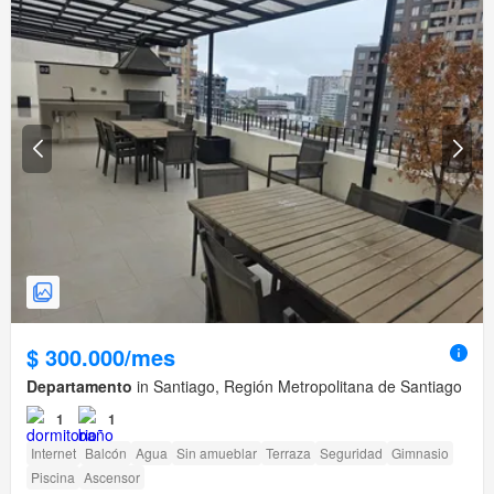
$ 300.000/mes
Departamento
in Santiago, Región Metropolitana de Santiago
1
1
Internet
Balcón
Agua
Sin amueblar
Terraza
Seguridad
Gimnasio
Piscina
Ascensor