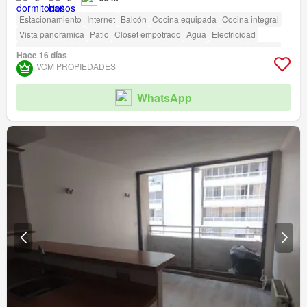
Estacionamiento
Internet
Balcón
Cocina equipada
Cocina integral
Vista panorámica
Patio
Closet empotrado
Agua
Electricidad
Sin amueblar
Terraza
amenity_wi_fi
Seguridad
Gimnasio
Piscina
Hace 16 días
Área para niños
Ascensor
Jardín
Conserje
Parilla
VCM PROPIEDADES
Caseta de vigilancia
WhatsApp