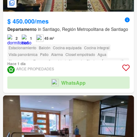
$ 450.000/mes
Departamento
in Santiago, Región Metropolitana de Santiago
2
1
45 m²
Estacionamiento
Balcón
Cocina equipada
Cocina integral
Vista panorámica
Patio
Alarma
Closet empotrado
Agua
Sin amueblar
Terraza
Seguridad
Gimnasio
Piscina
Área para niños
Hace 1 día
Ascensor
Jardín
Conserje
Parilla
ARCE PROPIEDADES
Acceso para personas con discapacidad
WhatsApp