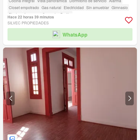
Cocina integral
Vista panorámica
Dormitorio de servicio
Alarma
Closet empotrado
Gas natural
Electricidad
Sin amueblar
Gimnasio
Piscina
Ascensor
Conserje
Parilla
Hace 22 horas 39 minutos
SILVEC PROPIEDADES
WhatsApp