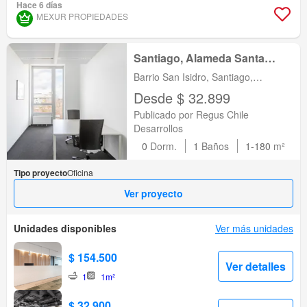
Hace 6 días
MEXUR PROPIEDADES
Santiago, Alameda Santa
Rosa
Barrio San Isidro, Santiago,
Santiago, Metropolitana de Santiago
Desde $ 32.899
Publicado por Regus Chile
Desarrollos
0
Dorm.
1
Baños
1-180
m²
Tipo proyecto
Oficina
Ver proyecto
Unidades disponibles
Ver más unidades
$ 154.500
Ver detalles
1
1m²
$ 32.900