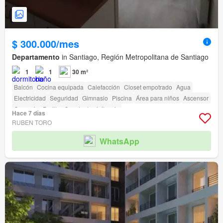
$ 300.000/mes
Departamento
in Santiago, Región Metropolitana de Santiago
1
1
30 m²
Balcón
Cocina equipada
Calefacción
Closet empotrado
Agua
Electricidad
Seguridad
Gimnasio
Piscina
Área para niños
Ascensor
Conserje
Parilla
Caseta de vigilancia
Hace 7 días
Acceso para personas con discapacidad
RUBEN TORO
WhatsApp