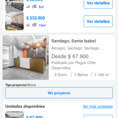
Ver detalles
1
5m²
$ 233.900
Ver detalles
1
10m²
Santiago, Santa Isabel
Almagro, Santiago, Santiago,
Metropolitana de Santiago
Desde $ 67.900
Publicado por Regus Chile
Desarrollos
0
Dorm.
1
Baños
1-100
m²
Tipo proyecto
Oficina
Ver proyecto
Unidades disponibles
Ver más unidades
$ 67.900