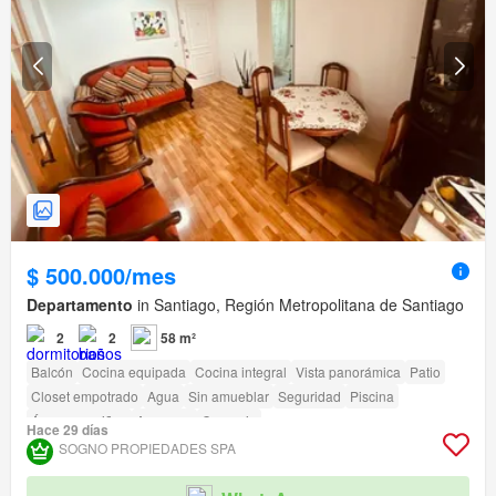
$ 500.000/mes
Departamento
in Santiago, Región Metropolitana de Santiago
2
2
58 m²
Balcón
Cocina equipada
Cocina integral
Vista panorámica
Patio
Closet empotrado
Agua
Sin amueblar
Seguridad
Piscina
Área para niños
Ascensor
Conserje
Hace 29 días
SOGNO PROPIEDADES SPA