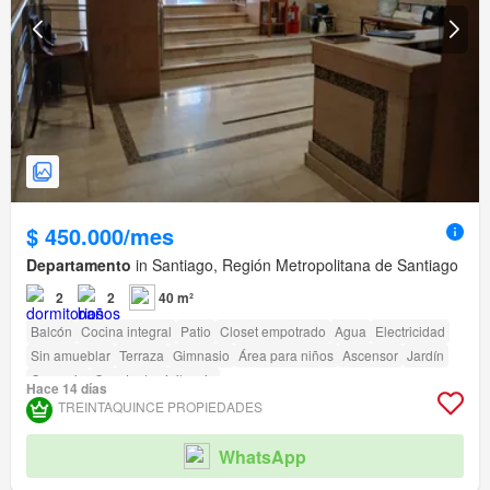
$ 450.000/mes
Departamento
in Santiago, Región Metropolitana de Santiago
2
2
40 m²
Balcón
Cocina integral
Patio
Closet empotrado
Agua
Electricidad
Sin amueblar
Terraza
Gimnasio
Área para niños
Ascensor
Jardín
Conserje
Caseta de vigilancia
Hace 14 días
Acceso para personas con discapacidad
TREINTAQUINCE PROPIEDADES
WhatsApp