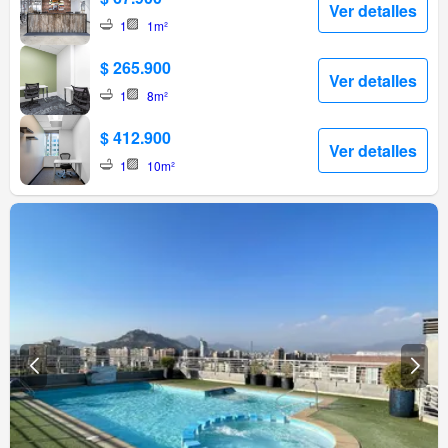
Ver detalles
1
1m²
$ 265.900
Ver detalles
1
8m²
$ 412.900
Ver detalles
1
10m²