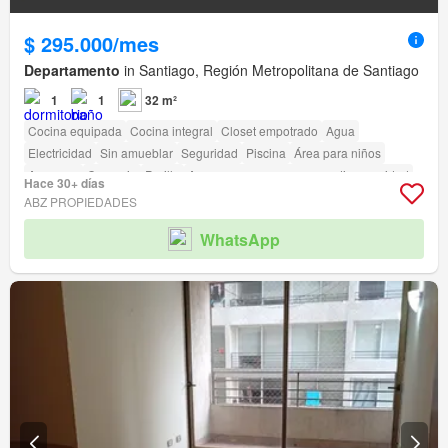
$ 295.000/mes
Departamento
in Santiago, Región Metropolitana de Santiago
1
1
32 m²
Cocina equipada
Cocina integral
Closet empotrado
Agua
Electricidad
Sin amueblar
Seguridad
Piscina
Área para niños
Ascensor
Conserje
Parilla
Acceso para personas con discapacidad
Hace 30+ días
ABZ PROPIEDADES
WhatsApp