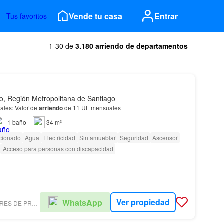
Vende tu casa
Entrar
Tus favoritos
1-30 de
3.180 arriendo de departamentos
o, Región Metropolitana de Santiago
ales: Valor de
arriendo
de 11 UF mensuales
1
baño
34 m²
icionado
Agua
Electricidad
Sin amueblar
Seguridad
Ascensor
Acceso para personas con discapacidad
Ver propiedad
WhatsApp
A&J CORREDORES DE PROPIEDADES Y GESTIÓN INMOBILIARIA