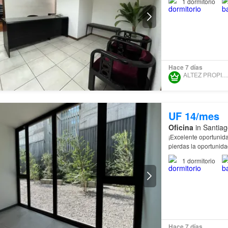
1
dormitorio
Hace 7 días
ALTEZ PROPIEDADES
UF 14/mes
Oficina
in Santiag
¡Excelente oportunid
pierdas la oportunid
1
dormitorio
Hace 7 días