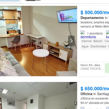
$ 500.000/m
Departamento
in 
lavadora, amplios es
cercano al Metro Bell
1
dormitorio
Internet
Balcón
Co
Agua
Electricidad
Gimnasio
Piscina
Acceso para person
Hace 30+ días
ORME PROPIEDADES
$ 650.000/m
Oficina
in Santiag
¡Oficina en excelente
94 m² ubicada en ple
empresas que busqu