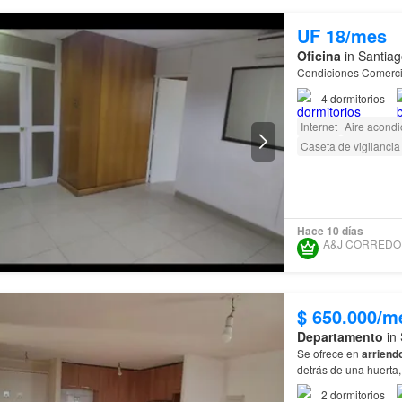
UF 18/mes
Oficina
in Santiag
Condiciones Comerci
4
dormitorios
Internet
Aire acond
Caseta de vigilancia
Hace 10 días
$ 650.000/m
Departamento
in 
Se ofrece en
arriend
detrás de una huerta,
2
dormitorios