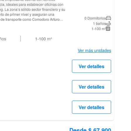
a, ideales para establecer oficinas con
g. La zona’s sólido sector financiero y su
ento de primer nivel y aseguran una
0 Dormitorios
s de transporte como Comodoro Arturo
1 baños
tiago Metro.
1-100 m²
ños
1-100
m²
Ver más unidades
Ver detalles
Ver detalles
Ver detalles
Desde $ 67.900