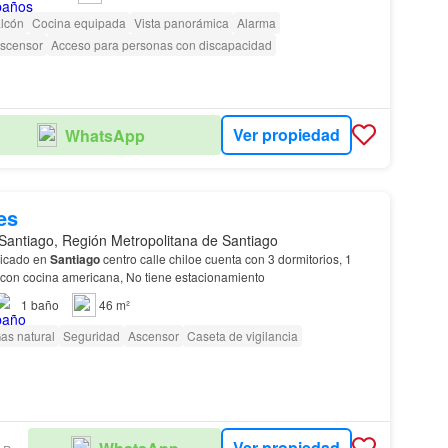
lcón
Cocina equipada
Vista panorámica
Alarma
scensor
Acceso para personas con discapacidad
Ver propiedad
WhatsApp
es
Santiago, Región Metropolitana de Santiago
icado en
Santiago
centro calle chiloe cuenta con 3 dormitorios, 1
baño, living comedor con cocina americana, No tiene estacionamiento
1
baño
46 m²
as natural
Seguridad
Ascensor
Caseta de vigilancia
Ver propiedad