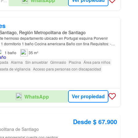
WhatsApp
OLIVARES ARO PROPIEDADES
es
Santiago, Región Metropolitana de Santiago
te hermoso departamento ubicado en Portugal esquina Porvenir
na Baño con tina Requisitos: -
esos 3 veces el valor del
arriendo
o…
1
baño
35 m²
ipada
Alarma
Sin amueblar
Gimnasio
Piscina
Área para niños
seta de vigilancia
Acceso para personas con discapacidad
Ver propiedad
WhatsApp
Desde $ 67.900
politana de Santiago
ma empresarial cuenta con centros