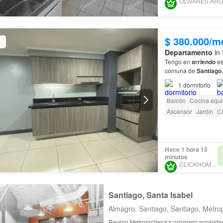
$ 380.000/m
Departamento
in 
Tengo en
arriendo
es
comuna de
Santiago
. 1 dormitorio 1 baño Cocina america
No tener dicom - Ingr
1
dormitorio
Balcón
Cocina equ
Ascensor
Jardín
Ca
Hace 1 hora 15
minutos
CLICKHOME.CL
Santiago, Santa Isabel
Almagro, Santiago, Santiago, Metro
Región Metropolitana’s próspero ecosiste