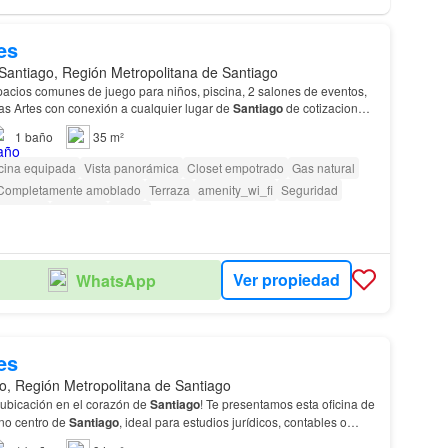
es
Santiago, Región Metropolitana de Santiago
pacios comunes de juego para niños, piscina, 2 salones de eventos,
as Artes con conexión a cualquier lugar de
Santiago
de cotizaciones
previsionales (12 meses) Se paga 1 mes de garant…
1
baño
35 m²
cina equipada
Vista panorámica
Closet empotrado
Gas natural
Completamente amoblado
Terraza
amenity_wi_fi
Seguridad
Ascensor
Conserje
Parilla
as con discapacidad
Ver propiedad
WhatsApp
es
o, Región Metropolitana de Santiago
 ubicación en el corazón de
Santiago
! Te presentamos esta oficina de
no centro de
Santiago
, ideal para estudios jurídicos, contables o
en estar conectadas…