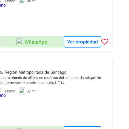
1
baño
94 m²
Ver propiedad
WhatsApp
o, Región Metropolitana de Santiago
ad de
arriendo
de oficina en secto sur del centro de
Santiago
! No
ad de
arrendar
esta oficina por solo UF 14…
1
baño
37 m²