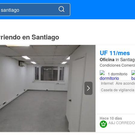
rriendo en Santiago
UF 11/mes
Oficina
in Santiag
Condiciones Comerci
1
dormitorio
Internet
Aire acond
Caseta de vigilancia
Hace 10 días