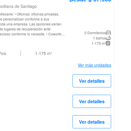
politana de Santiago
cinas privadas,
e personalizan conforme a sus
toda una empresa. Las opciones varían
ta lugares de recuperación ante
0 Dormitorios
 conforme lo necesite. • Coworking:
1 baños
nsados con un diseño de colaboración y
1-175 m²
ve un escritorio exclusivo o preséntese y
egada y abra las puertas de su empresa a
ños
1-175
m²
entación, entrevista o taller. Cuentan con
 asistencia para garantizar que todo
Ver más unidades
entos. • Oficinas virtuales:
les en los principales centros y ciudades
 empresa de manera profesional. Elija
Ver detalles
 propio plan con servicios de reenvío de
pciones
cutivas, ofrecemos flexibilidad y libertad
jo. Solo ingrese a cualquier ubicación a
Ver detalles
ence a trabajar conforme lo necesite. La
on orientativos y están sujetos a
an no corresponder a este centro en
Ver detalles