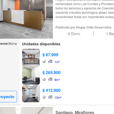
comerciales como Las Condes y Providenci
todos los servicios y espacios de Coworkin
creciente industria tecnológica atraen tal
conectividad fluida con importantes nodo
Merino Benítez International Airport y San
Publicado por Regus Chile Desarrollos
0
Dorm.
1
Ba
yecto
Oficina
Unidades disponibles
$ 67.900
1
1m²
$ 265.900
1
8m²
$ 412.900
royecto
1
10m²
Santiago, Miraflores