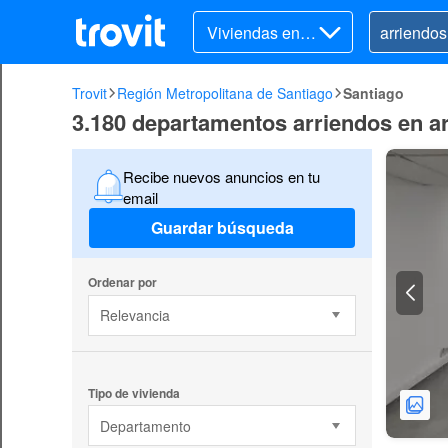
Viviendas en ar
riendo
Trovit
Región Metropolitana de Santiago
Santiago
3.180 departamentos arriendos en a
Recibe nuevos anuncios en tu
email
Guardar búsqueda
Ordenar por
Relevancia
Tipo de vivienda
Departamento