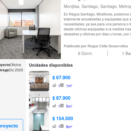
Monjitas, Santiago, Santiago, Metro
En Regus Santiago, Miraflores, podemos ofrecerle: • Oficinas: ofi
totalmente amuebladas y equipadas que s
necesidades, ya sea para una persona o 
desde oficinas equipadas a la medida has
desastres y oficinas por días u horas, con acceso
nuestros espacios de coworking están pe
tienen todos los detalles cubiertos. Reser
Publicado por Regus Chile Desarrollos
tome uno disponible según el orden de ll
0
Dorm.
1
Ba
nuevas posibilidades. • Salas de juntas: nuestras salas de juntas son el escenario
perfecto para que realice su siguiente pres
la última tecnología, un amable equipo de
oyecto
Oficina
Unidades disponibles
funcione sin problemas y, si lo requiere, servicio de alim
trega
Dic 2025
nuestras oficinas virtuales están disponib
$ 67.900
del mundo, para que pueda representar su
ahora su nuevo domicilio virtual y cree su
1
1m²
correspondencia y contestación de llamadas. • Membresía: con múltiples o
de acceso a oficinas, coworking o salas eje
$ 87.900
que se adaptan a cualquier estilo de traba
través de nuestra extensa red global y comi
1
5m²
oferta y precio mostrados en este listado s
disponibilidad. Todas las imágenes que se muestran en este anuncio pertenecen a
$ 154.500
nuestras ubicaciones, sin embargo, podrí
específico. Solicitar ahora
proyecto
1
8m²