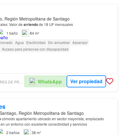
o, Región Metropolitana de Santiago
ales: Valor de
arriendo
de 18 UF mensuales
1
baño
84 m²
icionado
Agua
Electricidad
Sin amueblar
Ascensor
Acceso para personas con discapacidad
Ver propiedad
WhatsApp
A&J CORREDORES DE PROPIEDADES Y GESTIÓN INMOBILIARIA
es
Santiago, Región Metropolitana de Santiago
o
cómodo apartamento ubicado en sector mayorista, emplazado
 en un entorno con excelente conectividad y servicios
2
baños
38 m²