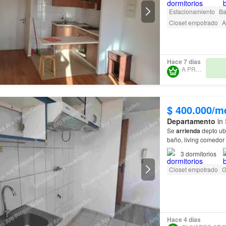
Estacionamiento
Ba
Closet empotrado
A
Hace 7 días
A PRO SPA
$ 400.000/m
Departamento
in 
Se
arrienda
depto ub
3
dormitorios
Closet empotrado
G
Hace 4 días