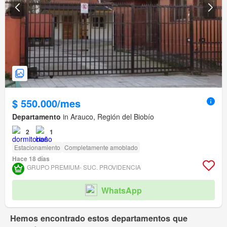
$ 550.000/mes
Departamento
in Arauco, Región del Biobío
2
1
Estacionamiento
Completamente amoblado
Hace 18 días
GRUPO PREMIUM- SUC. PROVIDENCIA
WhatsApp
Hemos encontrado estos departamentos que