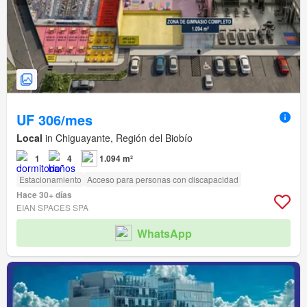
UF 306/mes
Local
in Chiguayante, Región del Biobío
1
4
1.094 m²
Estacionamiento
Acceso para personas con discapacidad
Hace 30+ días
EIAN SPACES SPA
WhatsApp