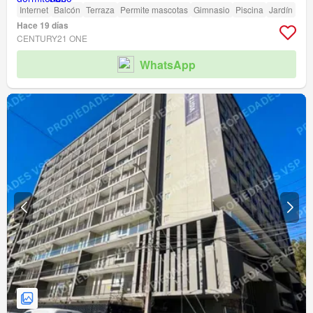
Internet
Balcón
Terraza
Permite mascotas
Gimnasio
Piscina
Jardín
Hace 19 días
CENTURY21 ONE
WhatsApp