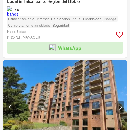
Local
in Talcahuano, Región del Biobío
14
Estacionamiento
Internet
Calefacción
Agua
Electricidad
Bodega
Completamente amoblado
Seguridad
Hace 6 días
PROPER MANAGER
WhatsApp