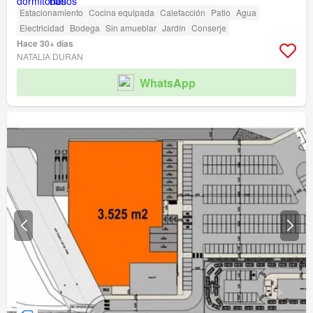
Estacionamiento
Cocina equipada
Calefacción
Patio
Agua
Electricidad
Bodega
Sin amueblar
Jardín
Conserje
Hace 30+ días
NATALIA DURAN
WhatsApp