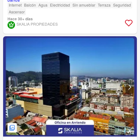
Internet
Balcón
Agua
Electricidad
Sin amueblar
Terraza
Seguridad
Ascensor
Hace 30+ días
SKALIA PROPIEDADES