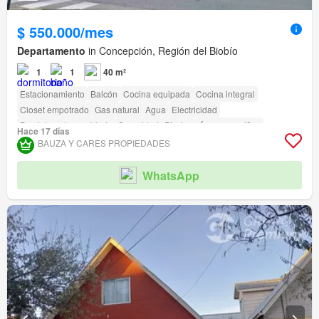
$ 550.000/mes
Departamento
in Concepción, Región del Biobío
1
1
40 m²
Estacionamiento
Balcón
Cocina equipada
Cocina integral
Closet empotrado
Gas natural
Agua
Electricidad
Parcialmente amoblado
Seguridad
Piscina
Área para niños
Hace 17 días
Ascensor
Conserje
Parilla
Caseta de vigilancia
BAUZA Y CARES PROPIEDADES
Acceso para personas con discapacidad
WhatsApp