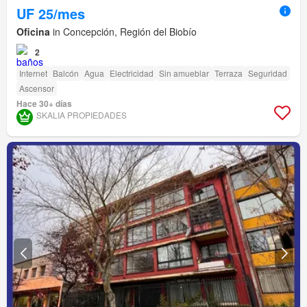
UF 25/mes
Oficina
in Concepción, Región del Biobío
2
Internet
Balcón
Agua
Electricidad
Sin amueblar
Terraza
Seguridad
Ascensor
Hace 30+ días
SKALIA PROPIEDADES