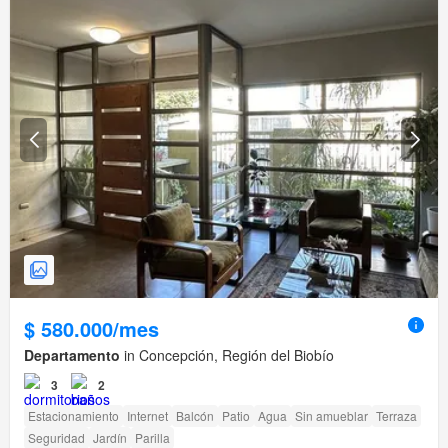
$ 580.000/mes
Departamento
in Concepción, Región del Biobío
3
2
Estacionamiento
Internet
Balcón
Patio
Agua
Sin amueblar
Terraza
Seguridad
Jardín
Parilla