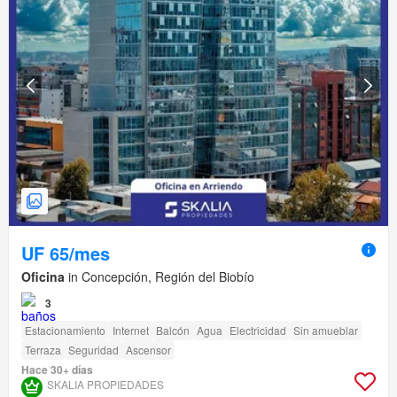
UF 65/mes
Oficina
in Concepción, Región del Biobío
3
Estacionamiento
Internet
Balcón
Agua
Electricidad
Sin amueblar
Terraza
Seguridad
Ascensor
Hace 30+ días
SKALIA PROPIEDADES