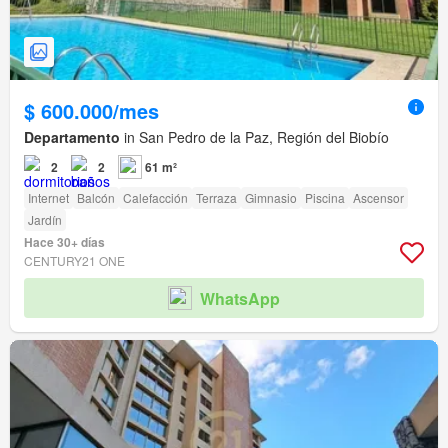
$ 600.000/mes
Departamento
in San Pedro de la Paz, Región del Biobío
2
2
61 m²
Internet
Balcón
Calefacción
Terraza
Gimnasio
Piscina
Ascensor
Jardín
Hace 30+ días
CENTURY21 ONE
WhatsApp