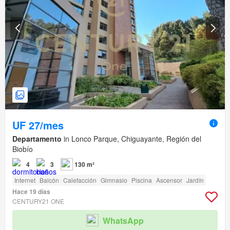
UF 27/mes
Departamento
in Lonco Parque, Chiguayante, Región del
Biobío
4
3
130 m²
Internet
Balcón
Calefacción
Gimnasio
Piscina
Ascensor
Jardín
Hace 19 días
CENTURY21 ONE
WhatsApp