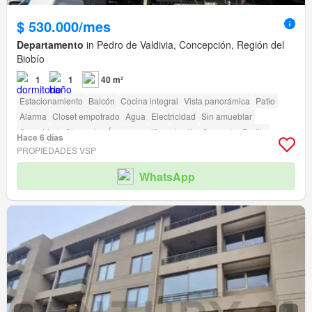
$ 530.000/mes
Departamento
in Pedro de Valdivia, Concepción, Región del
Biobío
1
1
40 m²
Estacionamiento
Balcón
Cocina integral
Vista panorámica
Patio
Alarma
Closet empotrado
Agua
Electricidad
Sin amueblar
Seguridad
Gimnasio
Área para niños
Jardín
Conserje
Parilla
Hace 6 días
Caseta de vigilancia
Acceso para personas con discapacidad
PROPIEDADES VSP
WhatsApp