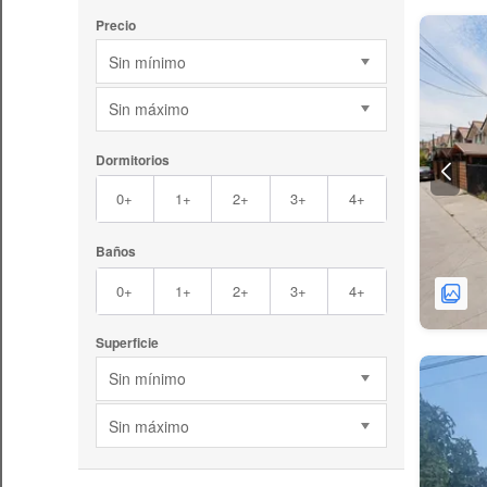
Precio
Sin mínimo
Sin máximo
Dormitorios
0+
1+
2+
3+
4+
Baños
0+
1+
2+
3+
4+
Superficie
Sin mínimo
Sin máximo