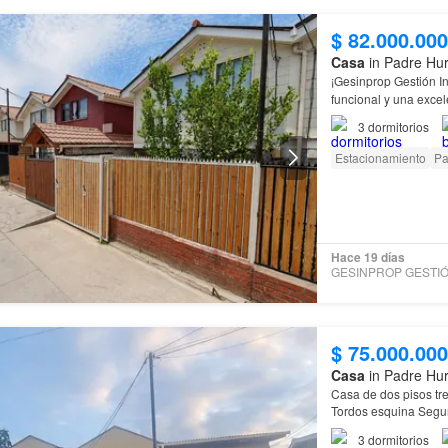
$ 82.000.000
Casa
in Padre Hur
¡Gesinprop Gestión I
funcional y una excel
Villa
Los Álamos,
co
3
dormitorios
Estacionamiento
Pa
Hace 19 días
$ 75.000.000
Casa
in Padre Hur
Casa de dos pisos tr
Tordos esquina Segu
3
dormitorios