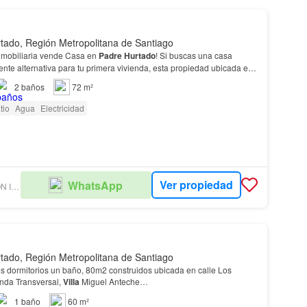
tado, Región Metropolitana de Santiago
nmobiliaria vende Casa en
Padre
Hurtado
! Si buscas una casa
ente alternativa para tu primera vivienda, esta propiedad ubicada en
muna
de
Padre
Hurtado
,…
2
baños
72 m²
tio
Agua
Electricidad
Ver propiedad
WhatsApp
GESINPROP GESTIÓN INMOBILIARIA
tado, Región Metropolitana de Santiago
es dormitorios un baño, 80m2 construidos ubicada en calle Los
nda Transversal,
Villa
Miguel Anteche…
1
baño
60 m²