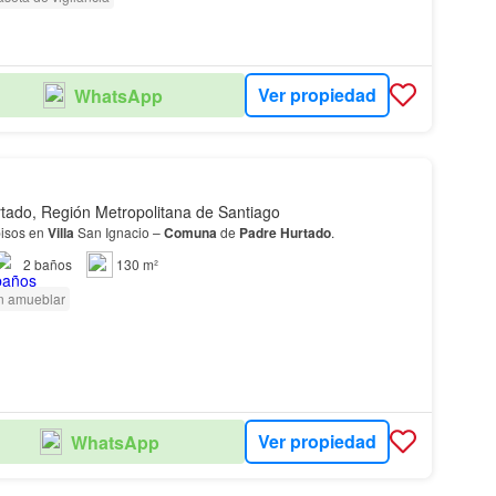
Ver propiedad
WhatsApp
tado, Región Metropolitana de Santiago
pisos en
Villa
San Ignacio –
Comuna
de
Padre
Hurtado
.
2
baños
130 m²
n amueblar
Ver propiedad
WhatsApp