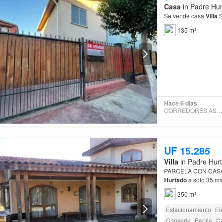
Casa
in Padre Hur
Se vende casa
Villa
S
135 m²
Hace 6 días
CORREDORES ASOCIAD
UF 15.285
Villa
in Padre Hurt
PARCELA CON CASA, 
Hurtado
a solo 35 mi
350 m²
Estacionamiento
El
Conserje
Parilla
Ca