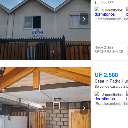
$80.000.000…
3
dormitorios
Estacionamiento
In
Hace 2 días
BROKERS INMOBILIARIOS
UF 2.888
Casa
in Padre Hur
Se vende casa de 2 
3
dormitorios
Estacionamiento
In