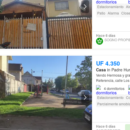
Estacionamiento
Ai
Patio
Alarma
Close
Seguridad
Área par
Hace 6 días
UF 4.350
Casa
in Padre Hur
Vendo Hermosa y gr
Referencia, calle Los
4
dormitorios
Estacionamiento
Co
Parcialmente amobl
Hace 6 días