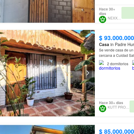
Hace 30+
días
NEXXOS A
$ 93.000.000
Casa
in Padre Hur
Se vende casa de un 
cercana a Cuidad Sa
2
dormitorios
Hace 30+ días
KUTT PROPERTY
$ 85.000.000