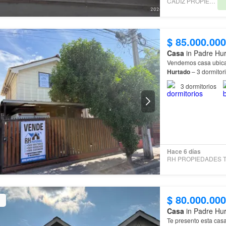
CADIZ PROPIEDADES
$ 85.000.000
Casa
in Padre Hur
Vendemos casa ubica
Hurtado
– 3 dormitor
3
dormitorios
Hace 6 días
$ 80.000.000
Casa
in Padre Hur
Te presento esta cas