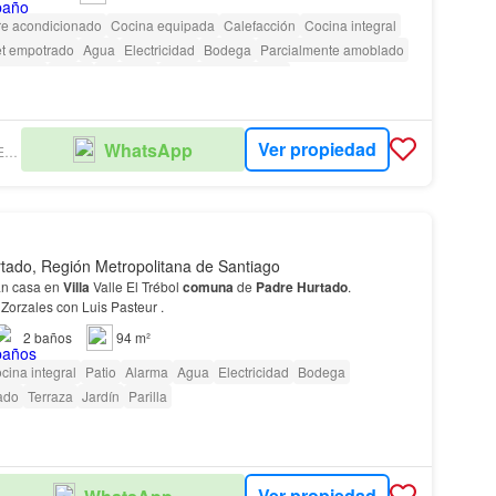
re acondicionado
Cocina equipada
Calefacción
Cocina integral
t empotrado
Agua
Electricidad
Bodega
Parcialmente amoblado
a niños
Jardín
Conserje
Caseta de vigilancia
Ver propiedad
WhatsApp
SOGNO PROPIEDADES SPA
tado, Región Metropolitana de Santiago
an casa en
Villa
Valle El Trébol
comuna
de
Padre
Hurtado
.
 Zorzales con Luis Pasteur .
2
baños
94 m²
cina integral
Patio
Alarma
Agua
Electricidad
Bodega
ado
Terraza
Jardín
Parilla
Ver propiedad