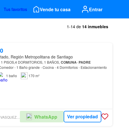
Vende tu casa
Entrar
Tus favoritos
1-14 de
14 inmuebles
00
tado, Región Metropolitana de Santiago
1 PISOS,4 DORMITORIOS, 1 BAÑOS,
COMUNA
-
PADRE
- Living - Comedor - 1 Baño grande - Cocina - 4 Dormitorios - Estacionamiento
1
baño
170 m²
Ver propiedad
WhatsApp
GARCIA AGUIRRE & VASQUEZ CORREDOR DE PROPIEDADES