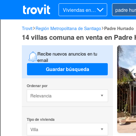
Viviendas en v
enta
Trovit
Región Metropolitana de Santiago
Padre Hurtado
14 villas comuna en venta en Padre
Recibe nuevos anuncios en tu
email
Guardar búsqueda
Ordenar por
Relevancia
Tipo de vivienda
Villa