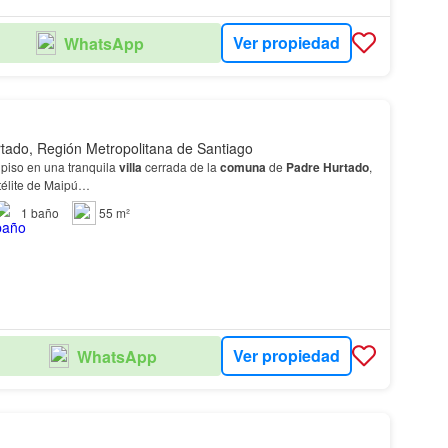
Ver propiedad
WhatsApp
tado, Región Metropolitana de Santiago
piso en una tranquila
villa
cerrada de la
comuna
de
Padre
Hurtado
,
télite de Maipú…
1
baño
55 m²
Ver propiedad
WhatsApp