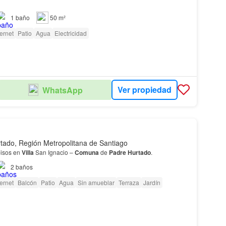
1
baño
50 m²
ternet
Patio
Agua
Electricidad
Ver propiedad
WhatsApp
tado, Región Metropolitana de Santiago
pisos en
Villa
San Ignacio –
Comuna
de
Padre
Hurtado
.
2
baños
ternet
Balcón
Patio
Agua
Sin amueblar
Terraza
Jardín