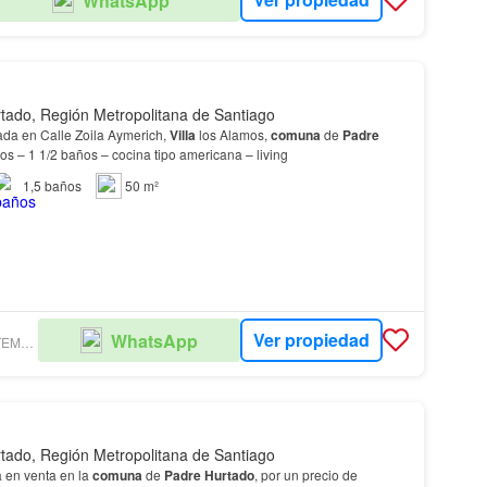
WhatsApp
tado, Región Metropolitana de Santiago
da en Calle Zoila Aymerich,
Villa
los Alamos,
comuna
de
Padre
ios – 1 1/2 baños – cocina tipo americana – living
1,5
baños
50 m²
Ver propiedad
WhatsApp
RH PROPIEDADES TEMUCO LIMITADA
tado, Región Metropolitana de Santiago
a en venta en la
comuna
de
Padre
Hurtado
, por un precio de