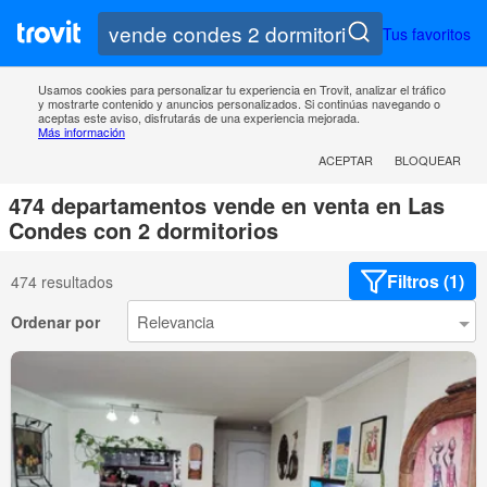
Tus favoritos
Usamos cookies para personalizar tu experiencia en Trovit, analizar el tráfico
y mostrarte contenido y anuncios personalizados. Si continúas navegando o
aceptas este aviso, disfrutarás de una experiencia mejorada.
Más información
ACEPTAR
BLOQUEAR
474 departamentos vende en venta en Las
Condes con 2 dormitorios
Filtros (1)
474 resultados
Ordenar por