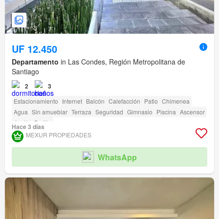
UF 12.450
Departamento
in Las Condes, Región Metropolitana de
Santiago
2
3
Estacionamiento
Internet
Balcón
Calefacción
Patio
Chimenea
Agua
Sin amueblar
Terraza
Seguridad
Gimnasio
Piscina
Ascensor
Jardín
Parilla
Hace 3 días
MEXUR PROPIEDADES
WhatsApp