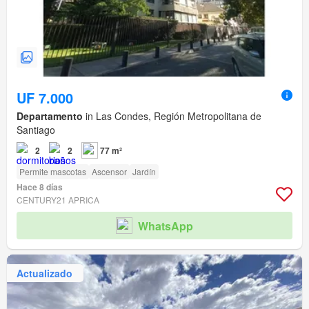
UF 7.000
Departamento
in Las Condes, Región Metropolitana de
Santiago
2
2
77 m²
Permite mascotas
Ascensor
Jardín
Hace 8 días
CENTURY21 APRICA
WhatsApp
Actualizado