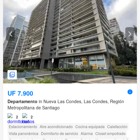
UF 7.900
Departamento
in Nueva Las Condes, Las Condes, Región
Metropolitana de Santiago
2
2
Estacionamiento
Aire acondicionado
Cocina equipada
Calefacción
Vista panorámica
Dormitorio de servicio
Alarma
Closet empotrado