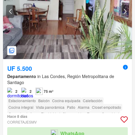
UF 5.500
Departamento
in Las Condes, Región Metropolitana de
Santiago
2
2
75 m²
Estacionamiento
Balcón
Cocina equipada
Calefacción
Cocina integral
Vista panorámica
Patio
Alarma
Closet empotrado
Gas natural
Agua
Electricidad
Sin amueblar
Terraza
Seguridad
Hace 8 días
Piscina
Ascensor
Conserje
Parilla
Caseta de vigilancia
CORRETAJESMV
Acceso para personas con discapacidad
WhatsApp