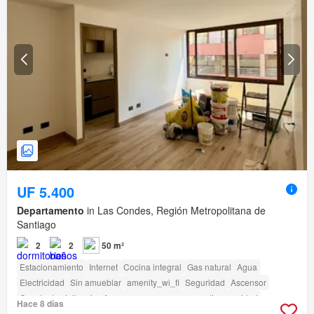
UF 5.400
Departamento
in Las Condes, Región Metropolitana de
Santiago
2
2
50 m²
Estacionamiento
Internet
Cocina integral
Gas natural
Agua
Electricidad
Sin amueblar
amenity_wi_fi
Seguridad
Ascensor
Caseta de vigilancia
Acceso para personas con discapacidad
Hace 8 días