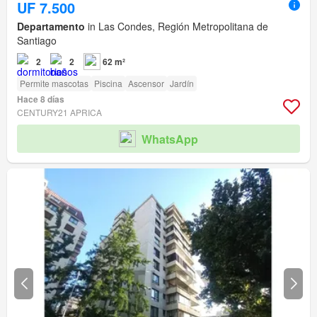
UF 7.500
Departamento
in Las Condes, Región Metropolitana de
Santiago
2
2
62 m²
Permite mascotas
Piscina
Ascensor
Jardín
Hace 8 días
CENTURY21 APRICA
WhatsApp