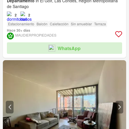
Departamento
in El Golf, Las Condes, Región Metropolitana
de Santiago
2
2
Estacionamiento
Balcón
Calefacción
Sin amueblar
Terraza
Hace 30+ días
MAUDIERPROPIEDADES
WhatsApp