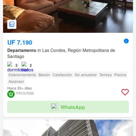
UF 7.190
Departamento
in Las Condes, Región Metropolitana de
Santiago
2
2
Estacionamiento
Balcón
Calefacción
Sin amueblar
Terraza
Piscina
Ascensor
Hace 30+ días
PROURBE
WhatsApp