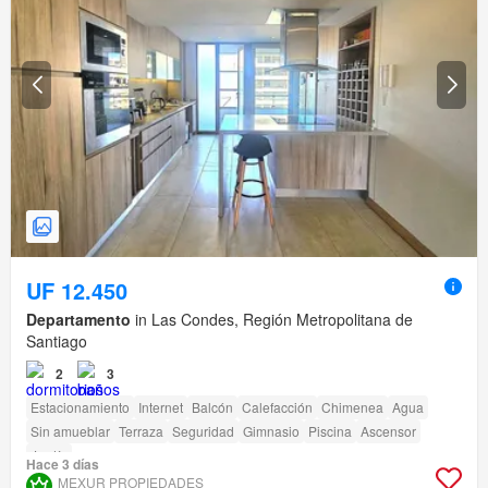
UF 12.450
Departamento
in Las Condes, Región Metropolitana de
Santiago
2
3
Estacionamiento
Internet
Balcón
Calefacción
Chimenea
Agua
Sin amueblar
Terraza
Seguridad
Gimnasio
Piscina
Ascensor
Jardín
Hace 3 días
MEXUR PROPIEDADES