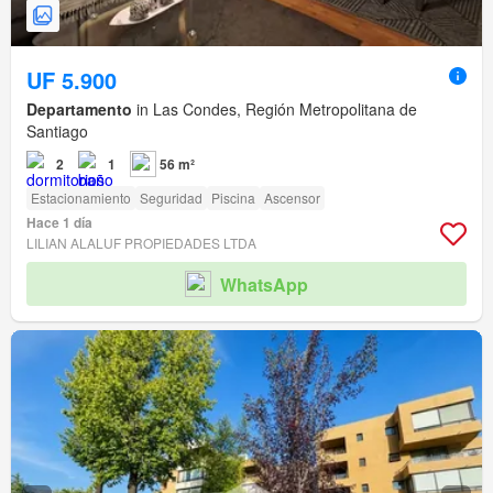
UF 5.900
Departamento
in Las Condes, Región Metropolitana de
Santiago
2
1
56 m²
Estacionamiento
Seguridad
Piscina
Ascensor
Hace 1 día
LILIAN ALALUF PROPIEDADES LTDA
WhatsApp