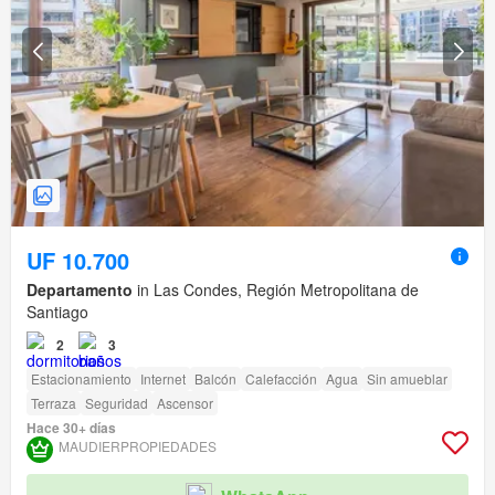
UF 10.700
Departamento
in Las Condes, Región Metropolitana de
Santiago
2
3
Estacionamiento
Internet
Balcón
Calefacción
Agua
Sin amueblar
Terraza
Seguridad
Ascensor
Hace 30+ días
MAUDIERPROPIEDADES