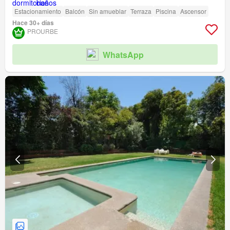
Estacionamiento
Balcón
Sin amueblar
Terraza
Piscina
Ascensor
Hace 30+ días
PROURBE
WhatsApp