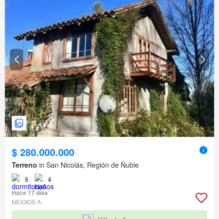
$ 280.000.000
Terreno
in San Nicolás, Región de Ñuble
5
4
Hace 17 días
NEXXOS A