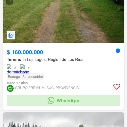
$ 160.000.000
Terreno
in Los Lagos, Región de Los Ríos
3
1
Bodega
Sin amueblar
Hace 17 días
GRUPO PREMIUM- SUC. PROVIDENCIA
WhatsApp