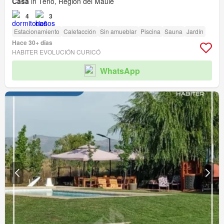
Casa
in Teno, Región del Maule
4
3
Estacionamiento
Calefacción
Sin amueblar
Piscina
Sauna
Jardín
Hace 30+ días
HABITER EVOLUCIÓN CURICÓ
WhatsApp