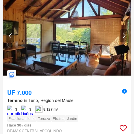
UF 7.000
Terreno
in Teno, Región del Maule
3
3
8.127 m²
Estacionamiento
Terraza
Piscina
Jardín
Hace 30+ días
RE/MAX CENTRAL APOQUINDO