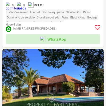
4
4
261 m²
Estacionamiento
Internet
Cocina equipada
Calefacción
Patio
Dormitorio de servicio
Closet empotrado
Agua
Electricidad
Bodega
Terraza
Área para niños
Jardín
Conserje
Hace 6 días
JAIME RAMÍREZ PROPIEDADES
WhatsApp