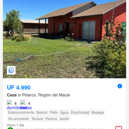
UF 4.990
Casa
in Pelarco, Región del Maule
6
4
Estacionamiento
Balcón
Patio
Agua
Electricidad
Bodega
Sin amueblar
Terraza
Piscina
Jardín
Hace 1 día