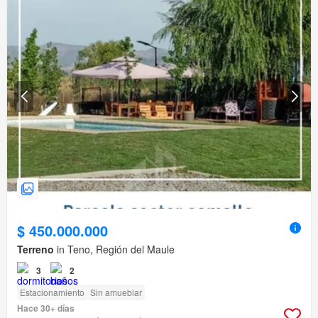
$ 450.000.000
Terreno
in Teno, Región del Maule
3
2
Estacionamiento
Sin amueblar
Hace 30+ días