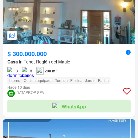
$ 300.000.000
Casa
in Teno, Región del Maule
3
3
200 m²
Internet
Cocina equipada
Terraza
Piscina
Jardín
Parilla
Hace 10 días
DATAPROP SPA
WhatsApp