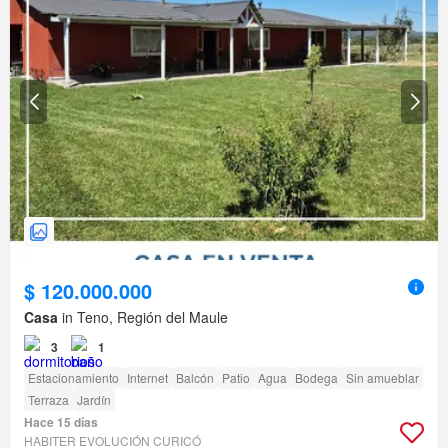
$ 120.000.000
Casa
in Teno, Región del Maule
3
1
Estacionamiento
Internet
Balcón
Patio
Agua
Bodega
Sin amueblar
Terraza
Jardín
Hace 15 días
HABITER EVOLUCIÓN CURICÓ