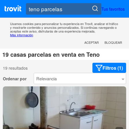
Tus favoritos
Usamos cookies para personalizar tu experiencia en Trovit, analizar el tráfico
y mostrarte contenido y anuncios personalizados. Si continúas navegando o
aceptas este aviso, disfrutarás de una experiencia mejorada.
Más información
ACEPTAR
BLOQUEAR
19 casas parcelas en venta en Teno
Filtros (1)
19 resultados
Ordenar por