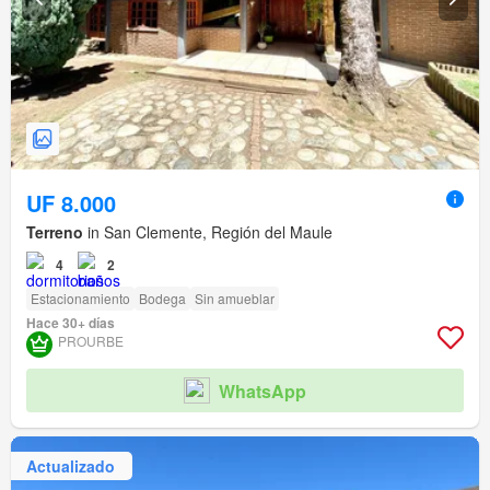
UF 8.000
Terreno
in San Clemente, Región del Maule
4
2
Estacionamiento
Bodega
Sin amueblar
Hace 30+ días
PROURBE
WhatsApp
Actualizado