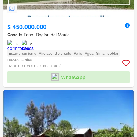
$ 450.000.000
Casa
in Teno, Región del Maule
3
2
Estacionamiento
Aire acondicionado
Patio
Agua
Sin amueblar
Hace 30+ días
HABITER EVOLUCIÓN CURICÓ
WhatsApp