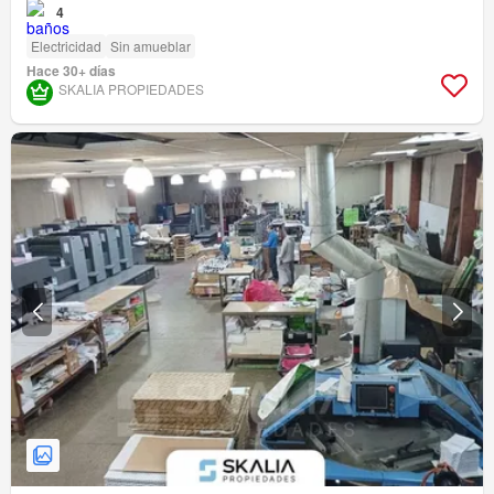
4
Electricidad
Sin amueblar
Hace 30+ días
SKALIA PROPIEDADES