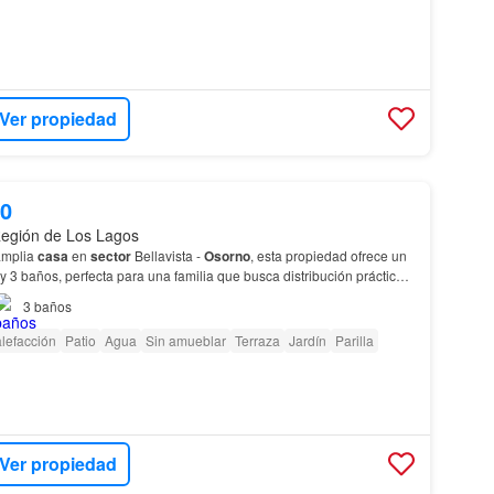
Ver propiedad
00
Región de Los Lagos
amplia
casa
en
sector
Bellavista -
Osorno
, esta propiedad ofrece un
 y 3 baños, perfecta para una familia que busca distribución práctica y
iedad es una excelente op…
3
baños
lefacción
Patio
Agua
Sin amueblar
Terraza
Jardín
Parilla
Ver propiedad