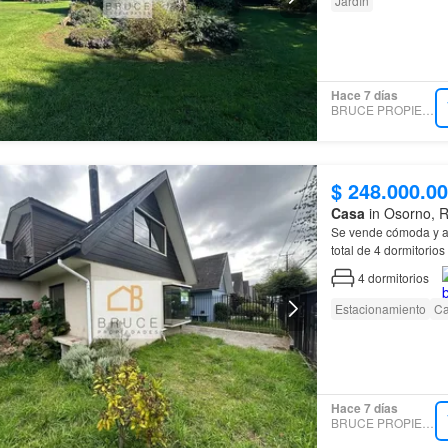
Jardín
Hace 7 días
BRUCE PROPIEDADES
$ 248.000.0
Casa
in Osorno, 
Se vende cómoda y 
total de 4 dormitorios
funcional, esta prop
4
dormitorios
Estacionamiento
Ca
Hace 7 días
BRUCE PROPIEDADES