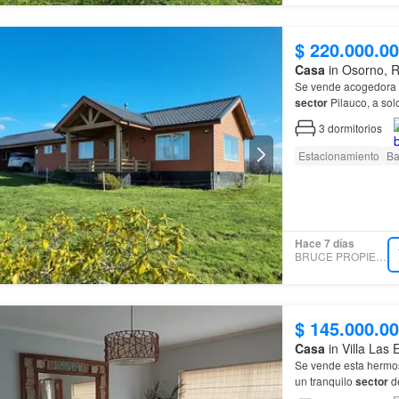
$ 220.000.0
Casa
in Osorno, 
Se vende acogedora
sector
Pilauco, a sol
3
dormitorios
Estacionamiento
Ba
Hace 7 días
BRUCE PROPIEDADES
$ 145.000.0
Casa
in Villa Las
Se vende esta herm
un tranquilo
sector
de