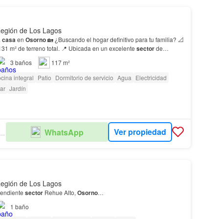
Región de Los Lagos
a
casa
en
Osorno
🏡 ¿Buscando el hogar definitivo para tu familia? 📐
131 m² de terreno total. 📍 Ubicada en un excelente
sector
de
n conectividad garantizada. 💵 Valo…
3
baños
117 m²
cina integral
Patio
Dormitorio de servicio
Agua
Electricidad
ar
Jardín
Ver propiedad
WhatsApp
MART PROPIEDADES
Región de Los Lagos
endiente
sector
Rehue Alto,
Osorno
…
1
baño