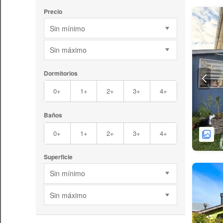
Precio
Sin mínimo
Sin máximo
Dormitorios
0+
1+
2+
3+
4+
Baños
0+
1+
2+
3+
4+
Superficie
Sin mínimo
Sin máximo