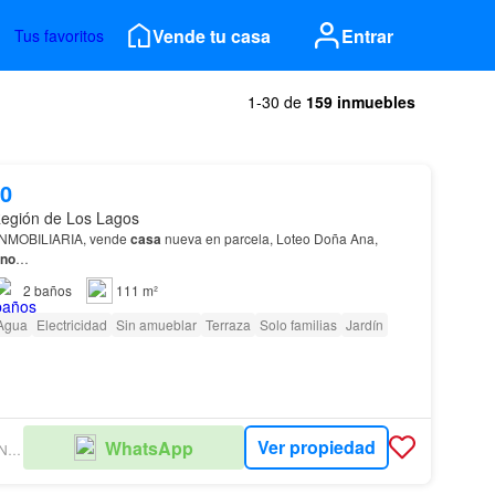
Vende tu casa
Entrar
Tus favoritos
1-30 de
159 inmuebles
00
Región de Los Lagos
NMOBILIARIA, vende
casa
nueva en parcela, Loteo Doña Ana,
no
…
2
baños
111 m²
Agua
Electricidad
Sin amueblar
Terraza
Solo familias
Jardín
Ver propiedad
WhatsApp
AURORA AGENCIA INMOBILIARIA