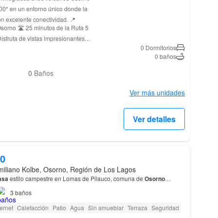
00* en un entorno único donde la
 excelente conectividad. 📍
0 Dormitorios
acceso fácil al mar. 🌊🌿 ✅
0 baños
ccionadas 🌳 💰 Reserva tu
u sueño de vivir en el sur de
0
Baños
idad! Escríbenos y asegura tu lugar
Ver más unidades
ol Propio y Aprobadas por el SAG.
Ver detalles
00
imiliano Kolbe, Osorno, Región de Los Lagos
asa
estilo campestre en Lomas de Pilauco, comuna de
Osorno
…
3
baños
ternet
Calefacción
Patio
Agua
Sin amueblar
Terraza
Seguridad