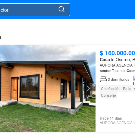
o
$ 160.000.0
Casa
in Osorno, 
AURORA AGENCIA I
sector
Tacamó,
Osor
3
dormitorios
Calefacción
Patio
Conserje
Hace 11 días