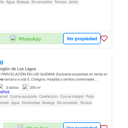
tio
Agua
Bodega
Sin amueblar
Terraza
Jardín
Ver propiedad
WhatsApp
00
Región de Los Lagos
RCELACIÓN EN LAS QUEMAS ¡Exclusiva propiedad en venta en
no
cercano a ruta 5, Colegios, Hospital y centros comerciales
lidado
sector
de Las Quemas,
Osorno
, combina la c…
3
baños
200 m²
ternet
Cocina equipada
Calefacción
Cocina integral
Patio
otrado
Agua
Electricidad
Bodega
Sin amueblar
Terraza
ridad
Área para niños
Jardín
Conserje
as con discapacidad
Ver propiedad