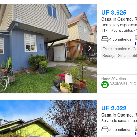
UF 3.625
Casa
in Osorno, 
Hermosa y espacios
117 m² construidos / 
Osorno
, seguro y co
4
dormitorios
Estacionamiento
Co
Bodega
Sin amuebl
Hace 30+ días
VAS
UF 2.022
Casa
in Osorno, 
Se vende
casa
indep
2
dormitorios