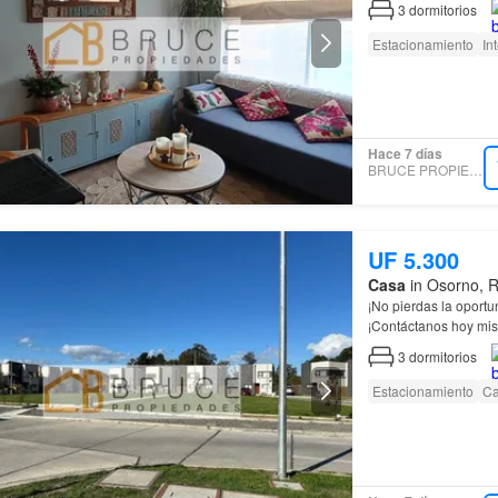
3
dormitorios
Estacionamiento
In
Hace 7 días
BRUCE PROPIEDADES
UF 5.300
Casa
in Osorno, 
¡No pierdas la oport
¡Contáctanos hoy mis
Osorno
! Su precio d
3
dormitorios
Estacionamiento
Ca