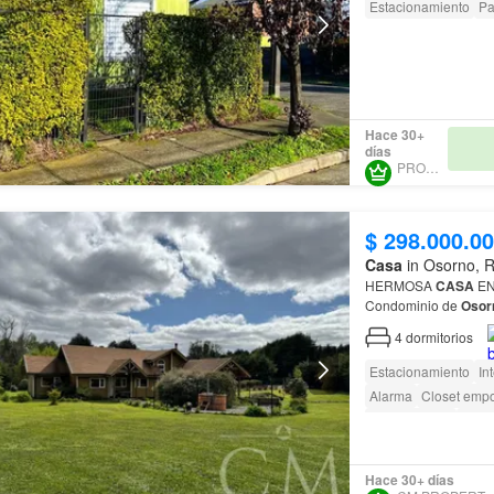
Estacionamiento
Pa
Hace 30+
días
PROURBE
$ 298.000.0
Casa
in Osorno, 
HERMOSA
CASA
EN PA
Condominio de
Osor
Ubicada en el conso
4
dormitorios
Estacionamiento
In
Alarma
Closet emp
amenity_wi_fi
Segu
Acceso para person
Hace 30+ días