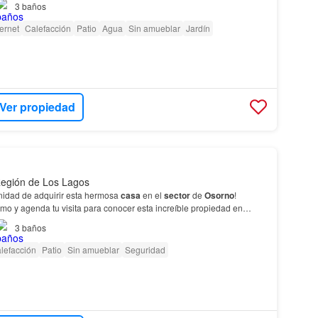
3
baños
ternet
Calefacción
Patio
Agua
Sin amueblar
Jardín
Ver propiedad
Región de Los Lagos
unidad de adquirir esta hermosa
casa
en el
sector
de
Osorno
!
mo y agenda tu visita para conocer esta increíble propiedad en
e venta es de UF 5300.…
3
baños
lefacción
Patio
Sin amueblar
Seguridad