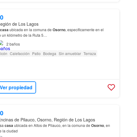
00
Región de Los Lagos
casa
ubicada en la comuna de
Osorno
, específicamente en el
o un kilómetro de la Ruta 5…
2
baños
lcón
Calefacción
Patio
Bodega
Sin amueblar
Terraza
Ver propiedad
00
 Encinas de Pilauco, Osorno, Región de Los Lagos
osa
casa
ubicada en Altos de Pilauco, en la comuna de
Osorno
, en
 la ciudad