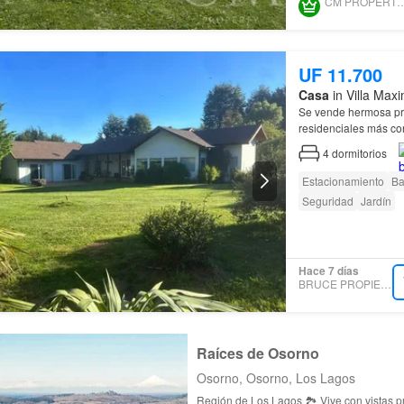
CM PROPERTY L
UF 11.700
Casa
in Villa Max
Se vende hermosa pr
residenciales más co
4
dormitorios
La
casa
se emplaza e
Estacionamiento
Ba
Seguridad
Jardín
Hace 7 días
BRUCE PROPIEDADES
Raíces de Osorno
Osorno, Osorno, Los Lagos
Región de Los Lagos 🏞️ Vive con vistas privilegiadas a los volcanes Osorno