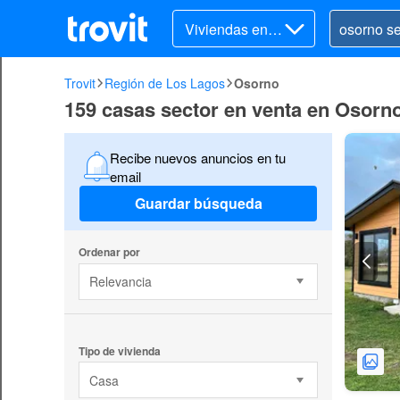
Viviendas en v
enta
Trovit
Región de Los Lagos
Osorno
159 casas sector en venta en Osorn
Recibe nuevos anuncios en tu
email
Guardar búsqueda
Ordenar por
Relevancia
Tipo de vivienda
Casa