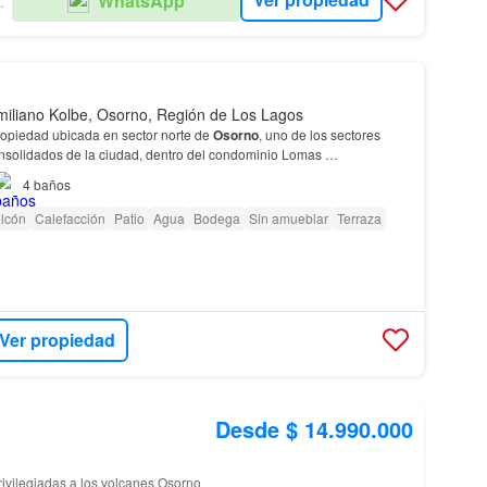
WhatsApp
IMITADA
imiliano Kolbe, Osorno, Región de Los Lagos
opiedad ubicada en sector norte de
Osorno
, uno de los sectores
nsolidados de la ciudad, dentro del condominio Lomas
4
baños
n una parcela de 5.045 m², con jardine…
lcón
Calefacción
Patio
Agua
Bodega
Sin amueblar
Terraza
Ver propiedad
Desde $ 14.990.000