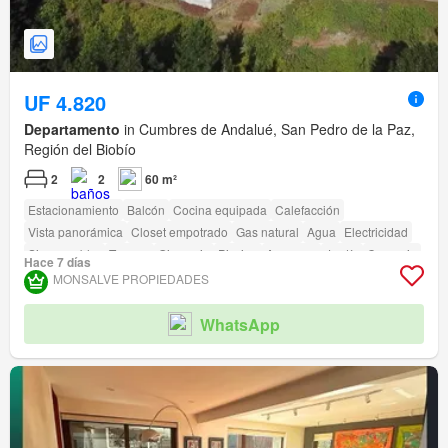
UF 4.820
Departamento
in Cumbres de Andalué, San Pedro de la Paz,
Región del Biobío
2
2
60 m²
Estacionamiento
Balcón
Cocina equipada
Calefacción
Vista panorámica
Closet empotrado
Gas natural
Agua
Electricidad
Sin amueblar
Terraza
Gimnasio
Piscina
Ascensor
Jardín
Conserje
Hace 7 días
Caseta de vigilancia
Acceso para personas con discapacidad
MONSALVE PROPIEDADES
WhatsApp