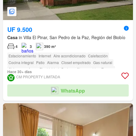
UF 9.500
Casa
in Villa El Pinar, San Pedro de la Paz, Región del Biobío
4
3
390 m²
Estacionamiento
Internet
Aire acondicionado
Calefacción
Cocina integral
Patio
Alarma
Closet empotrado
Gas natural
Chimenea
Agua
Electricidad
Bodega
Sin amueblar
Terraza
Hace 30+ días
amenity_wi_fi
Seguridad
Área para niños
Jardín
Conserje
Parilla
CM PROPERTY LIMITADA
WhatsApp