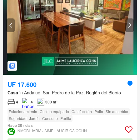
UF 17.600
Casa
in Andalué, San Pedro de la Paz, Región del Biobío
4
4
300 m²
Estacionamiento
Cocina equipada
Calefacción
Patio
Sin amueblar
Seguridad
Jardín
Conserje
Parilla
Hace 30+ días
INMOBILIARIA JAIME LAUCIRICA COHN