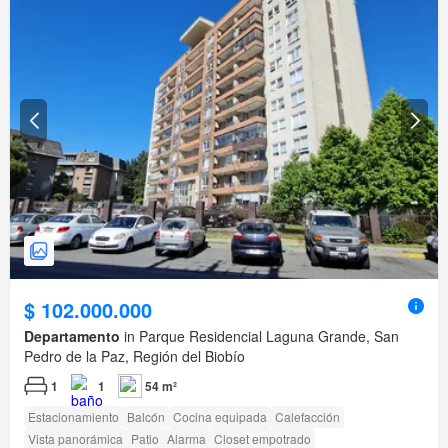
$ 102.000.000
Departamento
in Parque Residencial Laguna Grande, San
Pedro de la Paz, Región del Biobío
1
1
54 m²
Estacionamiento
Balcón
Cocina equipada
Calefacción
Vista panorámica
Patio
Alarma
Closet empotrado