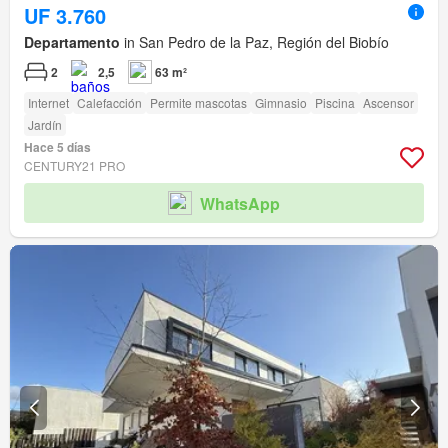
UF 3.760
Departamento
in San Pedro de la Paz, Región del Biobío
2
2,5
63 m²
Internet
Calefacción
Permite mascotas
Gimnasio
Piscina
Ascensor
Jardín
Hace 5 días
CENTURY21 PRO
WhatsApp