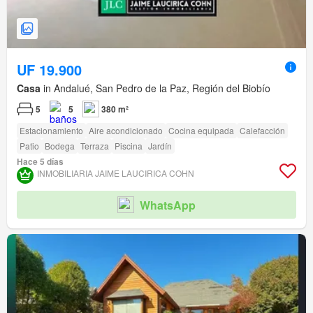
UF 19.900
Casa
in Andalué, San Pedro de la Paz, Región del Biobío
5
5
380 m²
Estacionamiento
Aire acondicionado
Cocina equipada
Calefacción
Patio
Bodega
Terraza
Piscina
Jardín
Hace 5 días
INMOBILIARIA JAIME LAUCIRICA COHN
WhatsApp