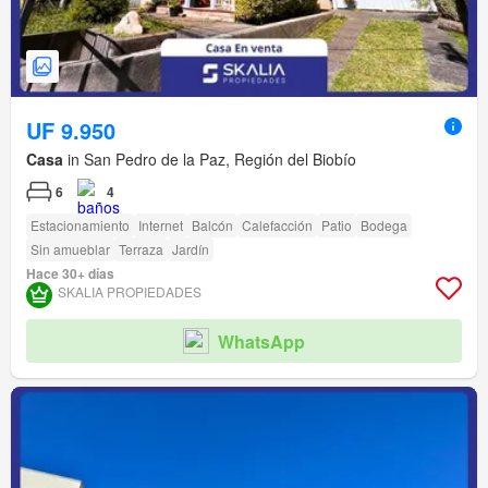
UF 9.950
Casa
in San Pedro de la Paz, Región del Biobío
6
4
Estacionamiento
Internet
Balcón
Calefacción
Patio
Bodega
Sin amueblar
Terraza
Jardín
Hace 30+ días
SKALIA PROPIEDADES
WhatsApp