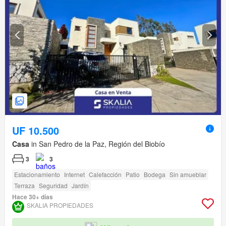
UF 10.500
Casa
in San Pedro de la Paz, Región del Biobío
3
3
Estacionamiento
Internet
Calefacción
Patio
Bodega
Sin amueblar
Terraza
Seguridad
Jardín
Hace 30+ días
SKALIA PROPIEDADES