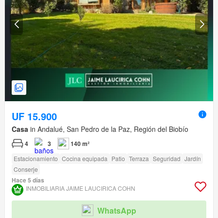
UF 15.900
Casa
in Andalué, San Pedro de la Paz, Región del Biobío
4
3
140 m²
Estacionamiento
Cocina equipada
Patio
Terraza
Seguridad
Jardín
Conserje
Hace 5 días
INMOBILIARIA JAIME LAUCIRICA COHN
WhatsApp