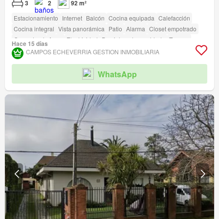
3
2
92 m²
Estacionamiento
Internet
Balcón
Cocina equipada
Calefacción
Cocina integral
Vista panorámica
Patio
Alarma
Closet empotrado
Gas natural
Agua
Electricidad
Parcialmente amoblado
Terraza
Hace 15 días
Seguridad
Piscina
Área para niños
Ascensor
Jardín
Conserje
CAMPOS ECHEVERRIA GESTION INMOBILIARIA
Parilla
Caseta de vigilancia
Acceso para personas con discapacidad
WhatsApp