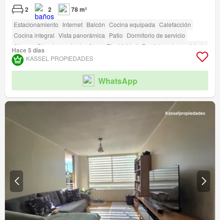
2
2
78 m²
Estacionamiento
Internet
Balcón
Cocina equipada
Calefacción
Cocina integral
Vista panorámica
Patio
Dormitorio de servicio
Alarma
Closet empotrado
Agua
Electricidad
Parcialmente amoblado
Hace 5 días
Terraza
amenity_wi_fi
Seguridad
Gimnasio
Piscina
Área para niños
KASSEL PROPIEDADES
Ascensor
Jardín
Conserje
Parilla
Caseta de vigilancia
Acceso para personas con discapacidad
WhatsApp