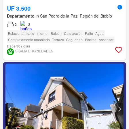
UF 3.500
Departamento
in San Pedro de la Paz, Región del Biobío
2
2
Estacionamiento
Internet
Balcón
Calefacción
Patio
Agua
Completamente amoblado
Terraza
Seguridad
Piscina
Ascensor
Hace 30+ días
SKALIA PROPIEDADES