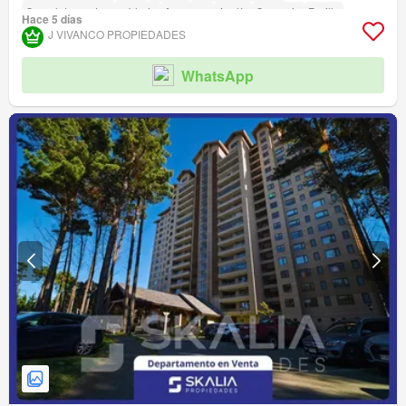
Completamente amoblado
Ascensor
Jardín
Conserje
Parilla
Hace 5 días
Caseta de vigilancia
Acceso para personas con discapacidad
J VIVANCO PROPIEDADES
WhatsApp