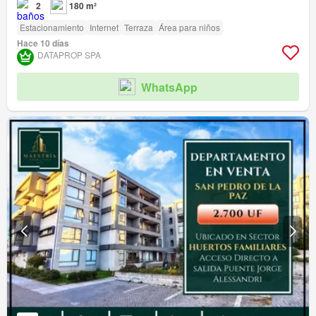
2
180 m²
Estacionamiento
Internet
Terraza
Área para niños
Hace 10 días
DATAPROP SPA
WhatsApp