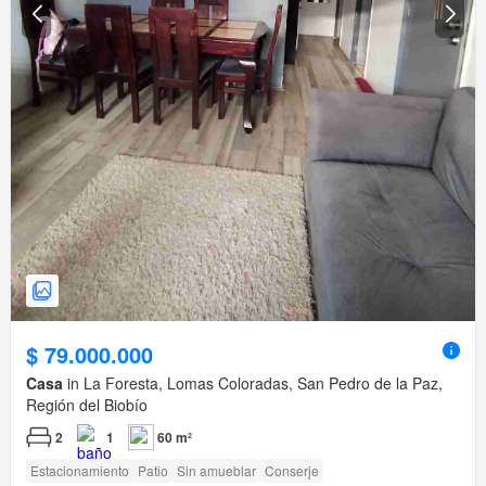
$ 79.000.000
Casa
in La Foresta, Lomas Coloradas, San Pedro de la Paz,
Región del Biobío
2
1
60 m²
Estacionamiento
Patio
Sin amueblar
Conserje