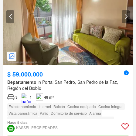
$ 59.000.000
Departamento
in Portal San Pedro, San Pedro de la Paz,
Región del Biobío
3
1
48 m²
Estacionamiento
Internet
Balcón
Cocina equipada
Cocina integral
Vista panorámica
Patio
Dormitorio de servicio
Alarma
Closet empotrado
Agua
Electricidad
Parcialmente amoblado
Hace 5 días
Terraza
amenity_wi_fi
Seguridad
Área para niños
Jardín
Conserje
KASSEL PROPIEDADES
Acceso para personas con discapacidad