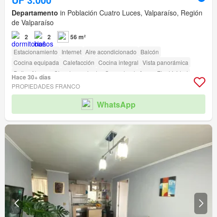
Departamento
in Población Cuatro Luces, Valparaíso, Región
de Valparaíso
2
2
56 m²
Estacionamiento
Internet
Aire acondicionado
Balcón
Cocina equipada
Calefacción
Cocina integral
Vista panorámica
Patio
Alarma
Closet empotrado
Gas natural
Agua
Electricidad
Hace 30+ días
Sin amueblar
Terraza
amenity_wi_fi
Seguridad
Gimnasio
PROPIEDADES FRANCO
Área para niños
Ascensor
Jardín
Conserje
Parilla
WhatsApp
Caseta de vigilancia
Acceso para personas con discapacidad