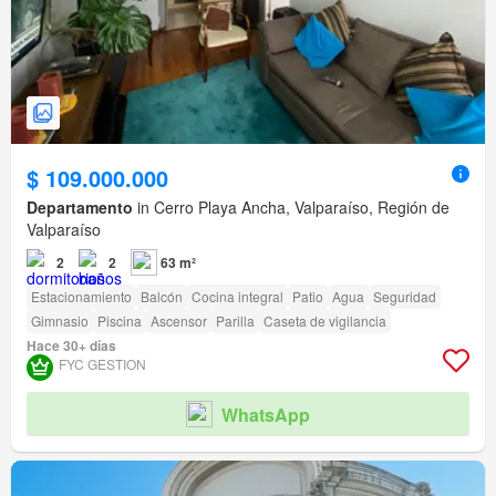
$ 109.000.000
Departamento
in Cerro Playa Ancha, Valparaíso, Región de
Valparaíso
2
2
63 m²
Estacionamiento
Balcón
Cocina integral
Patio
Agua
Seguridad
Gimnasio
Piscina
Ascensor
Parilla
Caseta de vigilancia
Hace 30+ días
FYC GESTION
WhatsApp