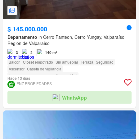
$ 145.000.000
Departamento
in Cerro Panteon, Cerro Yungay, Valparaíso,
Región de Valparaíso
3
2
140 m²
Balcón
Closet empotrado
Sin amueblar
Terraza
Seguridad
Ascensor
Caseta de vigilancia
Acceso para personas con discapacidad
Hace 13 días
PNZ PROPIEDADES
WhatsApp