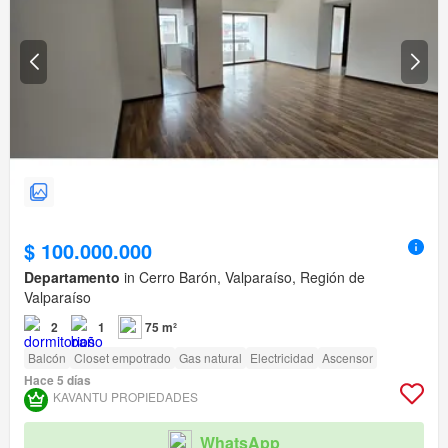
$ 100.000.000
Departamento
in Cerro Barón, Valparaíso, Región de
Valparaíso
2
1
75 m²
Balcón
Closet empotrado
Gas natural
Electricidad
Ascensor
Hace 5 días
KAVANTU PROPIEDADES
WhatsApp