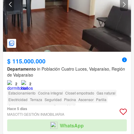
$ 115.000.000
Departamento
in Población Cuatro Luces, Valparaíso, Región
de Valparaíso
2
2
Estacionamiento
Cocina integral
Closet empotrado
Gas natural
Electricidad
Terraza
Seguridad
Piscina
Ascensor
Parilla
Acceso para personas con discapacidad
Hace 5 días
MASOTTI GESTIÓN INMOBILIARIA
WhatsApp