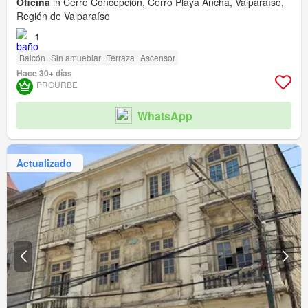
Oficina
in Cerro Concepción, Cerro Playa Ancha, Valparaíso,
Región de Valparaíso
1
Balcón
Sin amueblar
Terraza
Ascensor
Hace 30+ días
PROURBE
WhatsApp
Actualizado