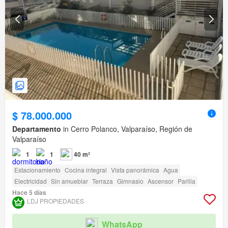
$ 78.000.000
Departamento
in Cerro Polanco, Valparaíso, Región de
Valparaíso
1
1
40 m²
Estacionamiento
Cocina integral
Vista panorámica
Agua
Electricidad
Sin amueblar
Terraza
Gimnasio
Ascensor
Parilla
Hace 5 días
LDJ PROPIEDADES
WhatsApp