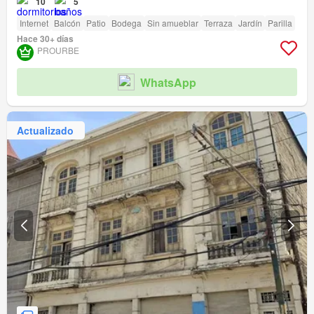
10
5
Internet
Balcón
Patio
Bodega
Sin amueblar
Terraza
Jardín
Parilla
Hace 30+ días
PROURBE
WhatsApp
Actualizado