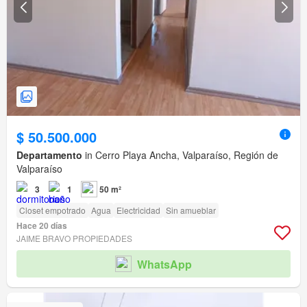
$ 50.500.000
Departamento
in Cerro Playa Ancha, Valparaíso, Región de
Valparaíso
3
1
50 m²
Closet empotrado
Agua
Electricidad
Sin amueblar
Hace 20 días
JAIME BRAVO PROPIEDADES
WhatsApp