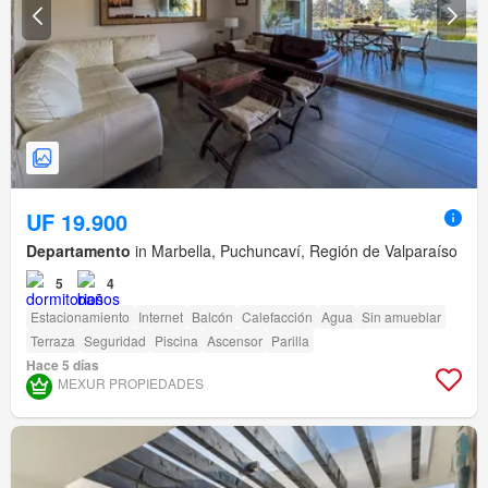
UF 19.900
Departamento
in Marbella, Puchuncaví, Región de Valparaíso
5
4
Estacionamiento
Internet
Balcón
Calefacción
Agua
Sin amueblar
Terraza
Seguridad
Piscina
Ascensor
Parilla
Hace 5 días
MEXUR PROPIEDADES