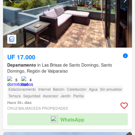
UF 17.000
Departamento
in Las Brisas de Santo Domingo, Santo
Domingo, Región de Valparaíso
5
4
Estacionamiento
Internet
Balcón
Calefacción
Agua
Sin amueblar
Terraza
Seguridad
Ascensor
Jardín
Parilla
Hace 30+ días
CRUZ BALMACEDA PROPIEDADES
WhatsApp