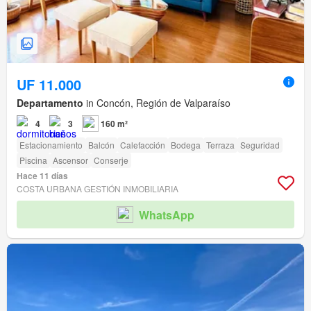
UF 11.000
Departamento
in Concón, Región de Valparaíso
4
3
160 m²
Estacionamiento
Balcón
Calefacción
Bodega
Terraza
Seguridad
Piscina
Ascensor
Conserje
Hace 11 días
COSTA URBANA GESTIÓN INMOBILIARIA
WhatsApp