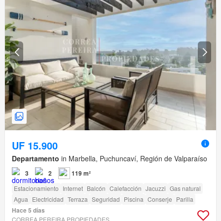
UF 15.900
Departamento
in Marbella, Puchuncaví, Región de Valparaíso
3
2
119 m²
Estacionamiento
Internet
Balcón
Calefacción
Jacuzzi
Gas natural
Agua
Electricidad
Terraza
Seguridad
Piscina
Conserje
Parilla
Hace 5 días
CORREA PEREIRA PROPIEDADES