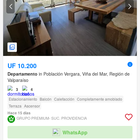
UF 10.200
Departamento
in Población Vergara, Viña del Mar, Región de
Valparaíso
3
4
Estacionamiento
Balcón
Calefacción
Completamente amoblado
Terraza
Ascensor
Hace 15 días
GRUPO PREMIUM- SUC. PROVIDENCIA
WhatsApp