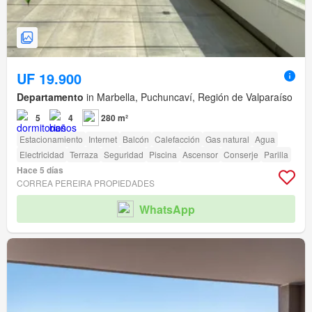
UF 19.900
Departamento
in Marbella, Puchuncaví, Región de Valparaíso
5
4
280 m²
Estacionamiento
Internet
Balcón
Calefacción
Gas natural
Agua
Electricidad
Terraza
Seguridad
Piscina
Ascensor
Conserje
Parilla
Hace 5 días
CORREA PEREIRA PROPIEDADES
WhatsApp