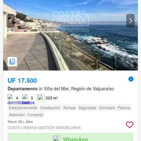
UF 17.500
Departamento
in Viña del Mar, Región de Valparaíso
4
3
225 m²
Estacionamiento
Calefacción
Terraza
Seguridad
Gimnasio
Piscina
Ascensor
Conserje
Hace 30+ días
COSTA URBANA GESTIÓN INMOBILIARIA
WhatsApp