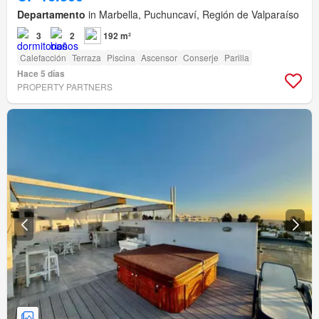
Departamento
in Marbella, Puchuncaví, Región de Valparaíso
3
2
192 m²
Calefacción
Terraza
Piscina
Ascensor
Conserje
Parilla
Hace 5 días
PROPERTY PARTNERS