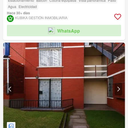
Estacionamiento
Balcón
Cocina equipada
Vista panorámica
Patio
Agua
Electricidad
Hace 30+ días
KUBIKA GESTIÓN INMOBILIARIA
WhatsApp