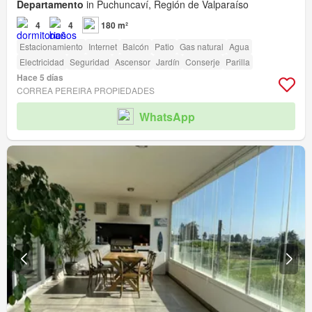
Departamento
in Puchuncaví, Región de Valparaíso
4
4
180 m²
Estacionamiento
Internet
Balcón
Patio
Gas natural
Agua
Electricidad
Seguridad
Ascensor
Jardín
Conserje
Parilla
Hace 5 días
CORREA PEREIRA PROPIEDADES
WhatsApp