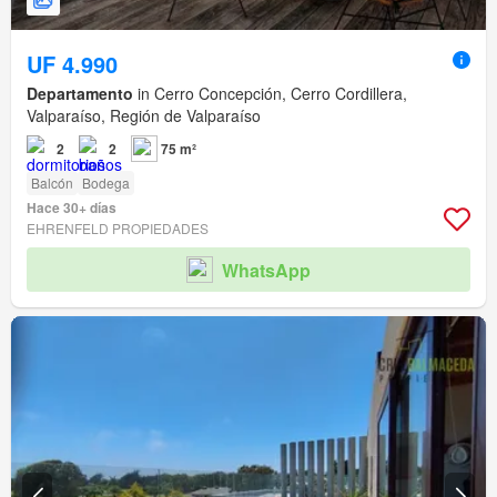
UF 4.990
Departamento
in Cerro Concepción, Cerro Cordillera,
Valparaíso, Región de Valparaíso
2
2
75 m²
Balcón
Bodega
Hace 30+ días
EHRENFELD PROPIEDADES
WhatsApp