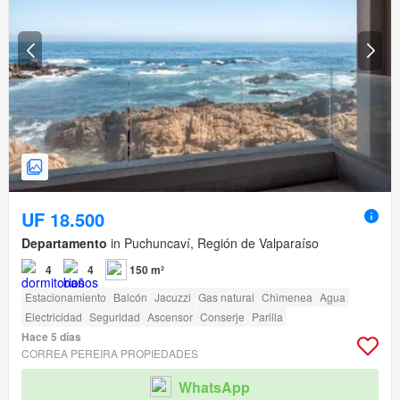
UF 18.500
Departamento
in Puchuncaví, Región de Valparaíso
4
4
150 m²
Estacionamiento
Balcón
Jacuzzi
Gas natural
Chimenea
Agua
Electricidad
Seguridad
Ascensor
Conserje
Parilla
Hace 5 días
CORREA PEREIRA PROPIEDADES
WhatsApp