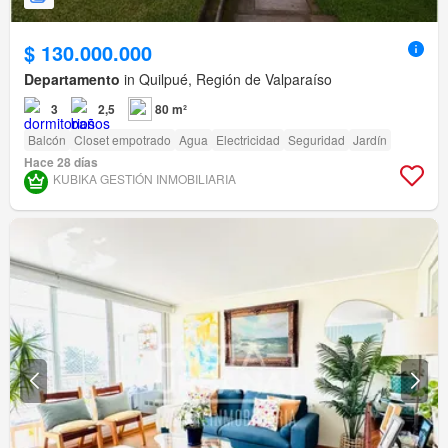
$ 130.000.000
Departamento
in Quilpué, Región de Valparaíso
3
2,5
80 m²
Balcón
Closet empotrado
Agua
Electricidad
Seguridad
Jardín
Hace 28 días
KUBIKA GESTIÓN INMOBILIARIA