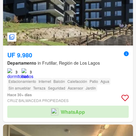
UF 9.980
Departamento
in Frutillar, Región de Los Lagos
3
3
Estacionamiento
Internet
Balcón
Calefacción
Patio
Agua
Sin amueblar
Terraza
Seguridad
Ascensor
Jardín
Hace 30+ días
CRUZ BALMACEDA PROPIEDADES
WhatsApp