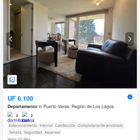
UF 6.100
Departamento
in Puerto Varas, Región de Los Lagos
3
2
Estacionamiento
Internet
Calefacción
Completamente amoblado
Terraza
Seguridad
Ascensor
Hace 27 días