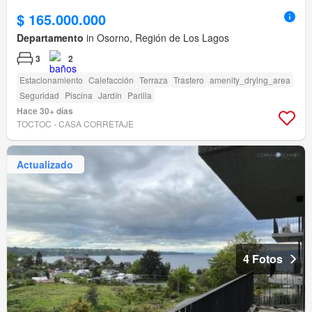
$ 165.000.000
Departamento
in Osorno, Región de Los Lagos
3
2
Estacionamiento
Calefacción
Terraza
Trastero
amenity_drying_area
Seguridad
Piscina
Jardín
Parilla
Hace 30+ días
TOCTOC - CASA CORRETAJE
Actualizado
4 Fotos