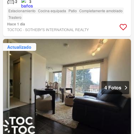
2
3
Estacionamiento
Cocina equipada
Patio
Completamente amoblado
Trastero
Hace 1 día
TOCTOC - SOTHEBY'S INTERNATIONAL REALTY
Actualizado
4 Fotos