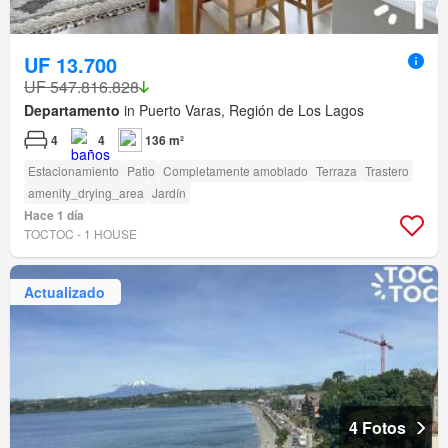
UF 13.700
UF 547.816.828
Departamento
in Puerto Varas, Región de Los Lagos
4
4
136 m²
Estacionamiento
Patio
Completamente amoblado
Terraza
Trastero
amenity_drying_area
Jardín
Hace 1 día
TOCTOC - 1 HOUSE
Actualizado
4 Fotos