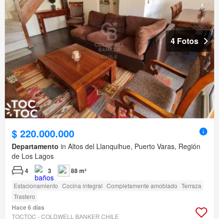
4 Fotos
$ 220.000.000
Departamento
in Altos del Llanquihue, Puerto Varas, Región
de Los Lagos
4
3
88 m²
Estacionamiento
Cocina integral
Completamente amoblado
Terraza
Trastero
Hace 6 días
TOCTOC - COLDWELL BANKER CHILE