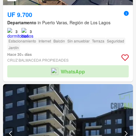
UF 9.700
Departamento
in Puerto Varas, Región de Los Lagos
3
3
Estacionamiento
Internet
Balcón
Sin amueblar
Terraza
Seguridad
Jardín
Hace 30+ días
CRUZ BALMACEDA PROPIEDADES
WhatsApp