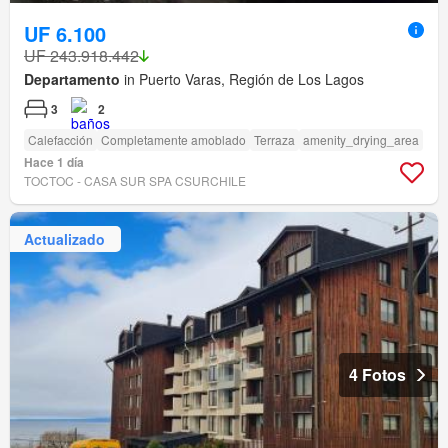
UF 6.100
UF 243.918.442
Departamento
in Puerto Varas, Región de Los Lagos
3
2
Calefacción
Completamente amoblado
Terraza
amenity_drying_area
Hace 1 día
TOCTOC - CASA SUR SPA CSURCHILE
Actualizado
4 Fotos