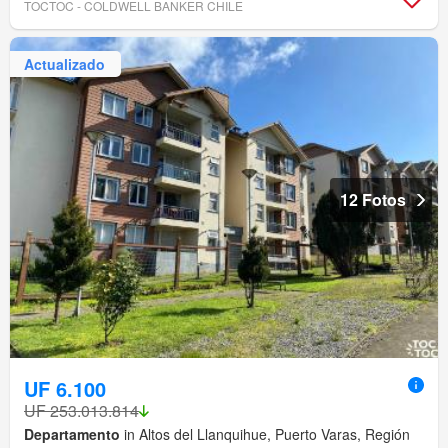
TOCTOC - COLDWELL BANKER CHILE
Actualizado
12 Fotos
UF 6.100
UF 253.013.814
Departamento
in Altos del Llanquihue, Puerto Varas, Región