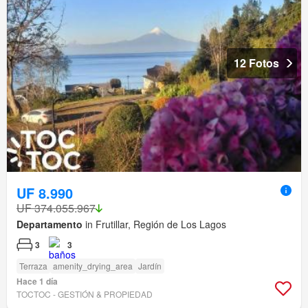
12 Fotos
UF 8.990
UF 374.055.967
Departamento
in Frutillar, Región de Los Lagos
3
3
Terraza
amenity_drying_area
Jardín
Hace 1 día
TOCTOC - GESTIÓN & PROPIEDAD