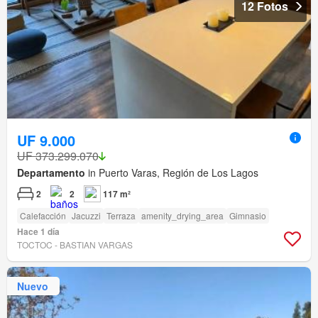
12 Fotos
UF 9.000
UF 373.299.070
Departamento
in Puerto Varas, Región de Los Lagos
2
2
117 m²
Calefacción
Jacuzzi
Terraza
amenity_drying_area
Gimnasio
Hace 1 día
TOCTOC - BASTIAN VARGAS
Nuevo