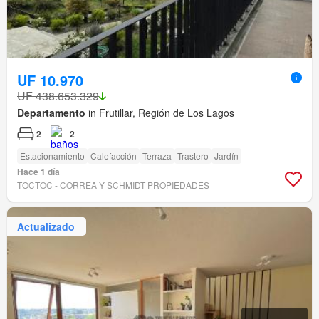
UF 10.970
UF 438.653.329
Departamento
in Frutillar, Región de Los Lagos
2
2
Estacionamiento
Calefacción
Terraza
Trastero
Jardín
Hace 1 día
TOCTOC - CORREA Y SCHMIDT PROPIEDADES
Actualizado