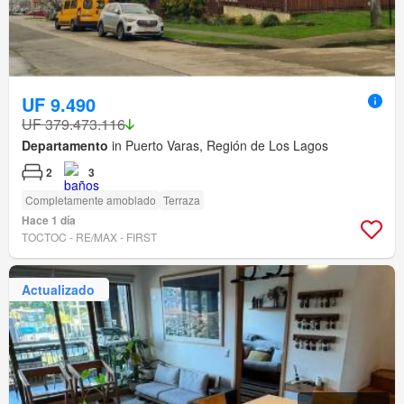
UF 9.490
UF 379.473.116
Departamento
in Puerto Varas, Región de Los Lagos
2
3
Completamente amoblado
Terraza
Hace 1 día
TOCTOC - RE/MAX - FIRST
Actualizado