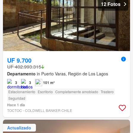
12 Fotos
UF 9.700
UF 402.993.315
Departamento
in Puerto Varas, Región de Los Lagos
3
3
101 m²
Estacionamiento
Escritorio
Completamente amoblado
Trastero
Seguridad
Hace 1 día
TOCTOC - COLDWELL BANKER CHILE
Actualizado