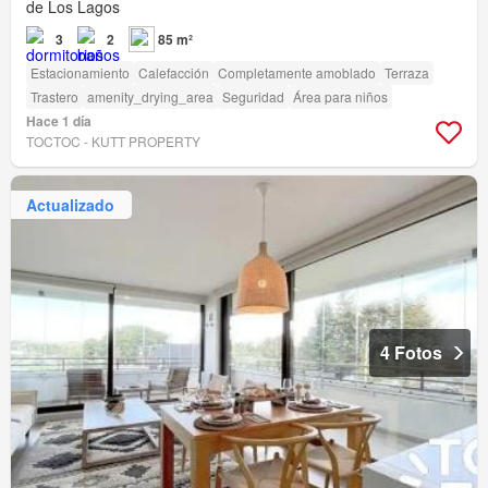
de Los Lagos
3
2
85 m²
Estacionamiento
Calefacción
Completamente amoblado
Terraza
Trastero
amenity_drying_area
Seguridad
Área para niños
Hace 1 día
TOCTOC - KUTT PROPERTY
Actualizado
4 Fotos