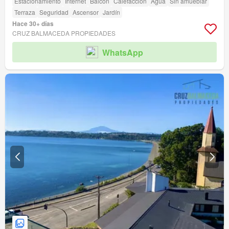
Estacionamiento
Internet
Balcón
Calefacción
Agua
Sin amueblar
Terraza
Seguridad
Ascensor
Jardín
Hace 30+ días
CRUZ BALMACEDA PROPIEDADES
WhatsApp