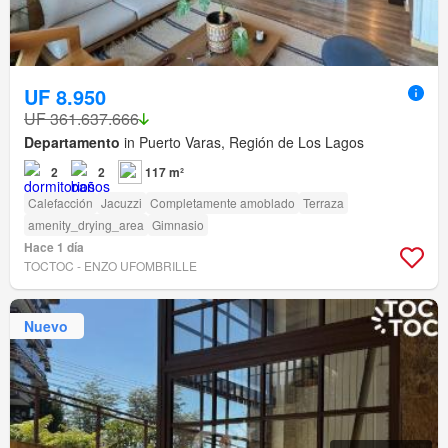
UF 8.950
UF 361.637.666
Departamento
in Puerto Varas, Región de Los Lagos
2
2
117 m²
Calefacción
Jacuzzi
Completamente amoblado
Terraza
amenity_drying_area
Gimnasio
Hace 1 día
TOCTOC - ENZO UFOMBRILLE
Nuevo