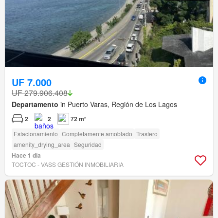
UF 7.000
UF 279.906.408
Departamento
in Puerto Varas, Región de Los Lagos
2
2
72 m²
Estacionamiento
Completamente amoblado
Trastero
amenity_drying_area
Seguridad
Hace 1 día
TOCTOC - VASS GESTIÓN INMOBILIARIA