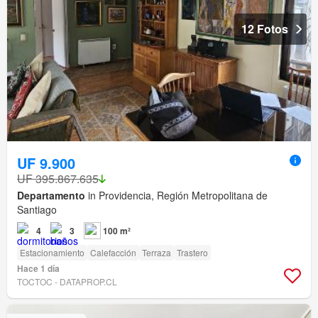
12 Fotos
UF 9.900
UF 395.867.635
Departamento
in Providencia, Región Metropolitana de
Santiago
4
3
100 m²
Estacionamiento
Calefacción
Terraza
Trastero
Hace 1 día
TOCTOC - DATAPROP.CL