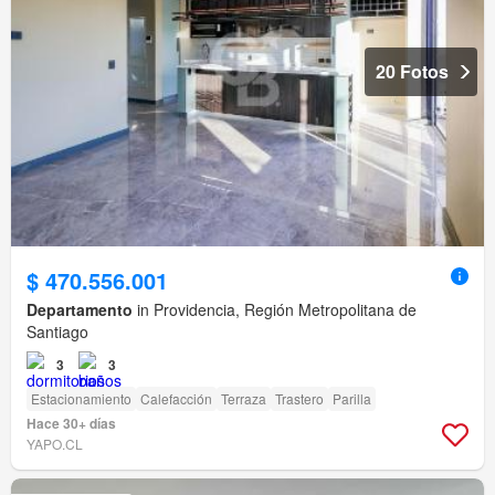
20 Fotos
$ 470.556.001
Departamento
in Providencia, Región Metropolitana de
Santiago
3
3
Estacionamiento
Calefacción
Terraza
Trastero
Parilla
Hace 30+ días
YAPO.CL