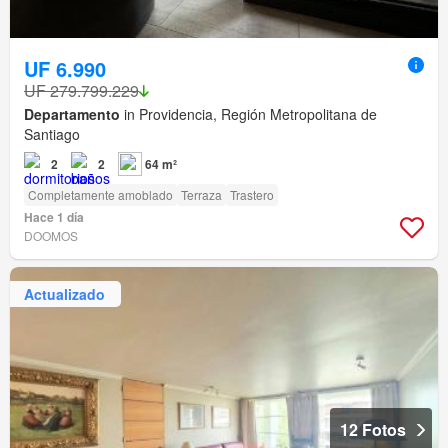
UF 6.990
UF 279.799.229
Departamento
in Providencia, Región Metropolitana de
Santiago
2
2
64 m²
Completamente amoblado
Terraza
Trastero
Hace 1 día
DOOMOS
Actualizado
12 Fotos