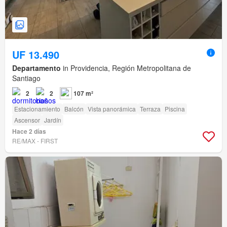
UF 13.490
Departamento
in Providencia, Región Metropolitana de
Santiago
2
2
107 m²
Estacionamiento
Balcón
Vista panorámica
Terraza
Piscina
Ascensor
Jardín
Hace 2 días
RE/MAX - FIRST