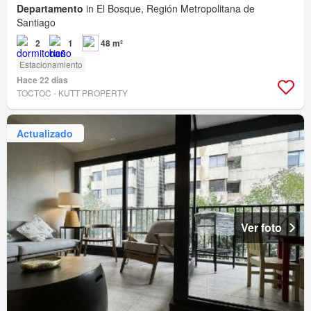
Departamento
in El Bosque, Región Metropolitana de
Santiago
2
1
48 m²
Estacionamiento
Hace 22 días
TOCTOC - KUTT PROPERTY
Actualizado
Ver foto