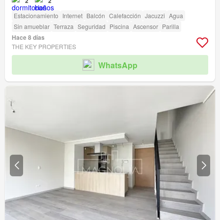
2
2
Estacionamiento
Internet
Balcón
Calefacción
Jacuzzi
Agua
Sin amueblar
Terraza
Seguridad
Piscina
Ascensor
Parilla
Hace 8 días
THE KEY PROPERTIES
WhatsApp