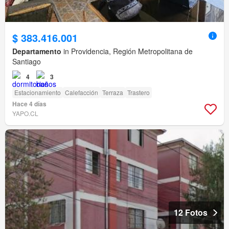
$ 383.416.001
Departamento
in Providencia, Región Metropolitana de
Santiago
4
3
Estacionamiento
Calefacción
Terraza
Trastero
Hace 4 días
YAPO.CL
12 Fotos