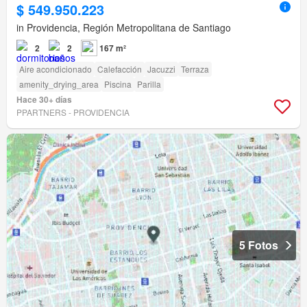
$ 549.950.223
in Providencia, Región Metropolitana de Santiago
2
2
167 m²
Aire acondicionado
Calefacción
Jacuzzi
Terraza
amenity_drying_area
Piscina
Parilla
Hace 30+ días
PPARTNERS - PROVIDENCIA
5 Fotos