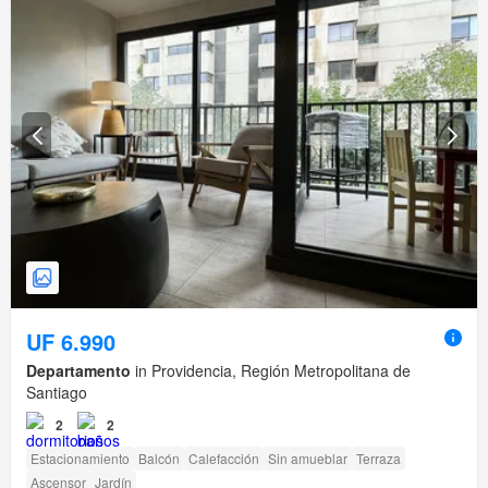
UF 6.990
Departamento
in Providencia, Región Metropolitana de
Santiago
2
2
Estacionamiento
Balcón
Calefacción
Sin amueblar
Terraza
Ascensor
Jardín