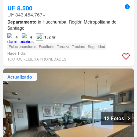
UF 8.500
UF 343.454.767
Departamento
in Huechuraba, Región Metropolitana de
Santiago
4
4
152 m²
Estacionamiento
Escritorio
Terraza
Trastero
Seguridad
Hace 1 día
TOCTOC - LIBERA PROPIEDADES
Actualizado
12 Fotos