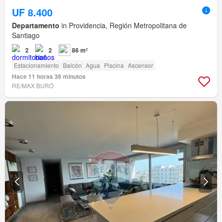
UF 8.400
Departamento
in Providencia, Región Metropolitana de
Santiago
2
2
86 m²
Estacionamiento
Balcón
Agua
Piscina
Ascensor
Hace 11 horas 36 minutos
RE/MAX BURÓ