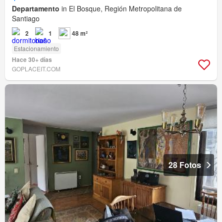
Departamento
in El Bosque, Región Metropolitana de
Santiago
2
1
48 m²
Estacionamiento
Hace 30+ días
GOPLACEIT.COM
28 Fotos