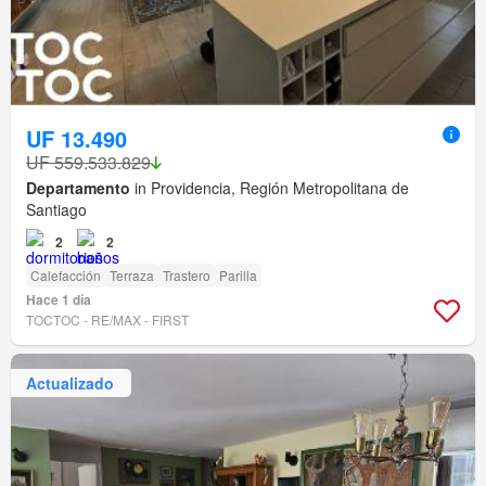
UF 13.490
UF 559.533.829
Departamento
in Providencia, Región Metropolitana de
Santiago
2
2
Calefacción
Terraza
Trastero
Parilla
Hace 1 día
TOCTOC - RE/MAX - FIRST
Actualizado