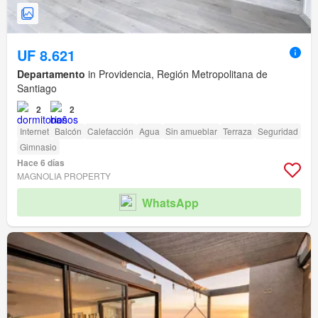
UF 8.621
Departamento
in Providencia, Región Metropolitana de
Santiago
2
2
Internet
Balcón
Calefacción
Agua
Sin amueblar
Terraza
Seguridad
Gimnasio
Hace 6 días
MAGNOLIA PROPERTY
WhatsApp