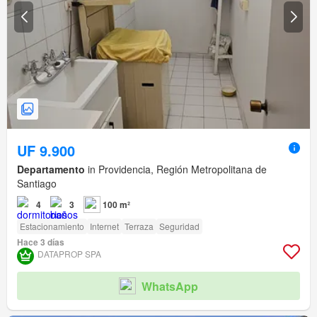
UF 9.900
Departamento
in Providencia, Región Metropolitana de
Santiago
4
3
100 m²
Estacionamiento
Internet
Terraza
Seguridad
Hace 3 días
DATAPROP SPA
WhatsApp