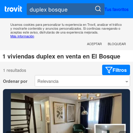
Tus favoritos
Usamos cookies para personalizar tu experiencia en Trovit, analizar el tráfico
y mostrarte contenido y anuncios personalizados. Si continúas navegando o
aceptas este aviso, disfrutarás de una experiencia mejorada.
Más información
ACEPTAR
BLOQUEAR
1 viviendas duplex en venta en El Bosque
Filtros
1 resultados
Ordenar por