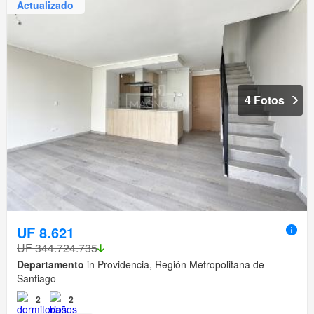
Actualizado
4 Fotos
UF 8.621
UF 344.724.735
Departamento
in Providencia, Región Metropolitana de
Santiago
2
2