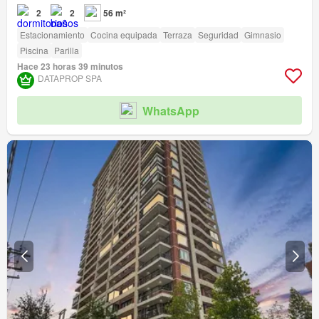
2
2
56 m²
Estacionamiento
Cocina equipada
Terraza
Seguridad
Gimnasio
Piscina
Parilla
Hace 23 horas 39 minutos
DATAPROP SPA
WhatsApp