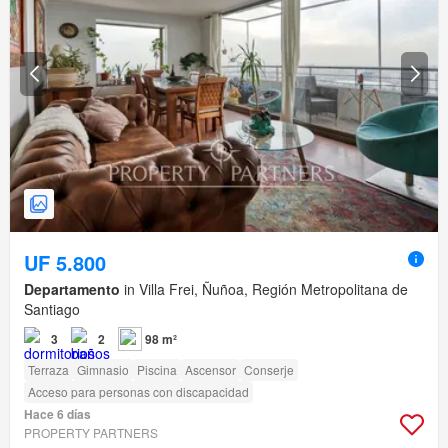
UF 5.800
Departamento
in Villa Frei, Ñuñoa, Región Metropolitana de
Santiago
3
2
98 m²
Terraza
Gimnasio
Piscina
Ascensor
Conserje
Acceso para personas con discapacidad
Hace 6 días
PROPERTY PARTNERS