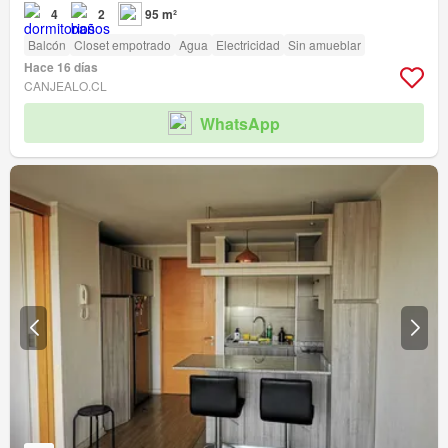
4
2
95 m²
Balcón
Closet empotrado
Agua
Electricidad
Sin amueblar
Hace 16 días
CANJEALO.CL
WhatsApp