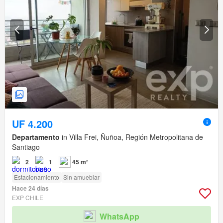
UF 4.200
Departamento
in Villa Frei, Ñuñoa, Región Metropolitana de
Santiago
2
1
45 m²
Estacionamiento
Sin amueblar
Hace 24 días
EXP CHILE
WhatsApp