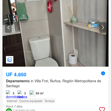
UF 4.850
Departamento
in Villa Frei, Ñuñoa, Región Metropolitana de
Santiago
3
2
85 m²
Internet
Cocina equipada
Terraza
Hace 7 días
DATAPROP SPA