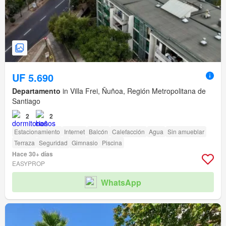
UF 5.690
Departamento
in Villa Frei, Ñuñoa, Región Metropolitana de
Santiago
2
2
Estacionamiento
Internet
Balcón
Calefacción
Agua
Sin amueblar
Terraza
Seguridad
Gimnasio
Piscina
Hace 30+ días
EASYPROP
WhatsApp