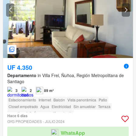
UF 4.350
Departamento
in Villa Frei, Ñuñoa, Región Metropolitana de
Santiago
3
2
89 m²
Estacionamiento
Internet
Balcón
Vista panorámica
Patio
Closet empotrado
Agua
Electricidad
Sin amueblar
Terraza
amenity_wi_fi
Área para niños
Jardín
Hace 6 días
GYG PROPIEDADES - JULIO 2024
WhatsApp