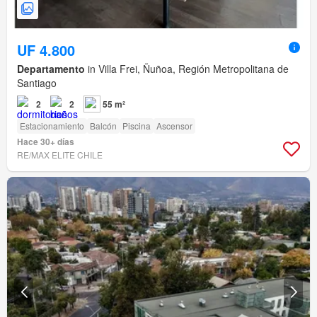
UF 4.800
Departamento
in Villa Frei, Ñuñoa, Región Metropolitana de
Santiago
2
2
55 m²
Estacionamiento
Balcón
Piscina
Ascensor
Hace 30+ días
RE/MAX ELITE CHILE