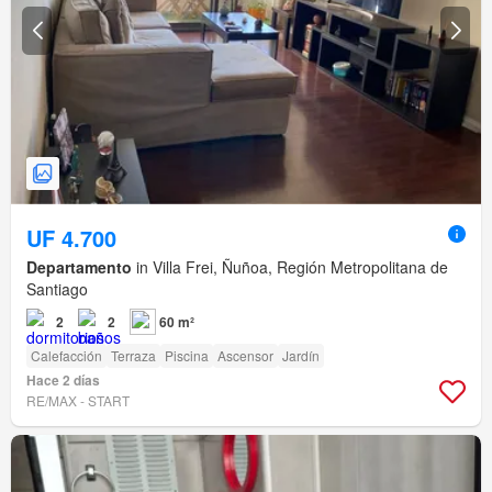
UF 4.700
Departamento
in Villa Frei, Ñuñoa, Región Metropolitana de
Santiago
2
2
60 m²
Calefacción
Terraza
Piscina
Ascensor
Jardín
Hace 2 días
RE/MAX - START