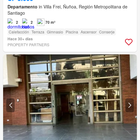
Departamento
in Villa Frei, Ñuñoa, Región Metropolitana de
Santiago
2
2
70 m²
Calefacción
Terraza
Gimnasio
Piscina
Ascensor
Conserje
Hace 30+ días
PROPERTY PARTNERS