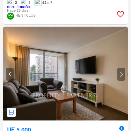
2
1
52 m²
Hace 23 días
RENT CLUB
UF 5.000