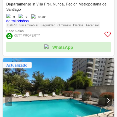
Departamento
in Villa Frei, Ñuñoa, Región Metropolitana de
Santiago
3
2
86 m²
Balcón
Sin amueblar
Seguridad
Gimnasio
Piscina
Ascensor
Hace 5 días
KUTT PROPERTY
WhatsApp
Actualizado