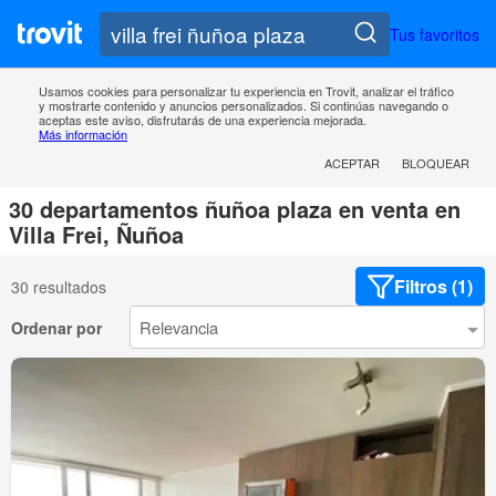
Tus favoritos
Usamos cookies para personalizar tu experiencia en Trovit, analizar el tráfico
y mostrarte contenido y anuncios personalizados. Si continúas navegando o
aceptas este aviso, disfrutarás de una experiencia mejorada.
Más información
ACEPTAR
BLOQUEAR
30 departamentos ñuñoa plaza en venta en
Villa Frei, Ñuñoa
Filtros (1)
30 resultados
Ordenar por