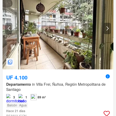
UF 4.100
Departamento
in Villa Frei, Ñuñoa, Región Metropolitana de
Santiago
3
1
89 m²
Balcón
Agua
Hace 21 días
RE/MAX ICON.