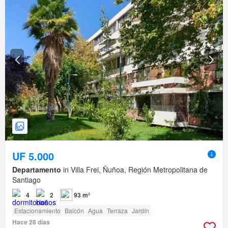
UF 5.000
Departamento
in Villa Frei, Ñuñoa, Región Metropolitana de
Santiago
4
2
93 m²
Estacionamiento
Balcón
Agua
Terraza
Jardín
Hace 28 días