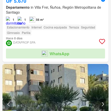
UF 5.670
Departamento
in Villa Frei, Ñuñoa, Región Metropolitana de
Santiago
1
1
56 m²
Estacionamiento
Internet
Cocina equipada
Terraza
Seguridad
Gimnasio
Parilla
Hace 8 días
DATAPROP SPA
WhatsApp