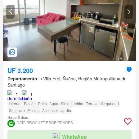
UF 3.200
Departamento
in Villa Frei, Ñuñoa, Región Metropolitana de
Santiago
1
1
Internet
Balcón
Patio
Agua
Sin amueblar
Terraza
Seguridad
Gimnasio
Piscina
Ascensor
Jardín
Hace 6 días
CATA BROCHET PROPIEDADES
WhatsApp