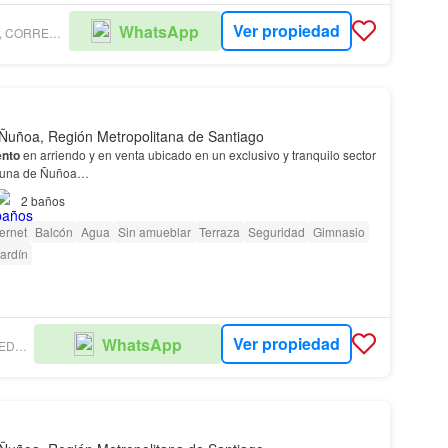
Ver propiedad
WhatsApp
ANA LUISA CASTRO, CORREDORA DE PROPIEDADES
Ñuñoa, Región Metropolitana de Santiago
nto
en arriendo y en venta ubicado en un exclusivo y tranquilo sector
omuna de Ñuñoa…
2
baños
ternet
Balcón
Agua
Sin amueblar
Terraza
Seguridad
Gimnasio
ardín
Ver propiedad
WhatsApp
FUENZALIDA PROPIEDADES - ÑUÑOA