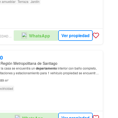
n amueblar
Terraza
Jardín
Ver propiedad
WhatsApp
FUENZALIDA PROPIEDADES – MAIPÚ PLAZA
00
 Región Metropolitana de Santiago
e la casa se encuentra un
departamento
interior con baño completo,
bitaciones y estacionamiento para 1 vehículo propiedad se encuentra
habitable ( en este momento v…
89 m²
ectricidad
Ver propiedad