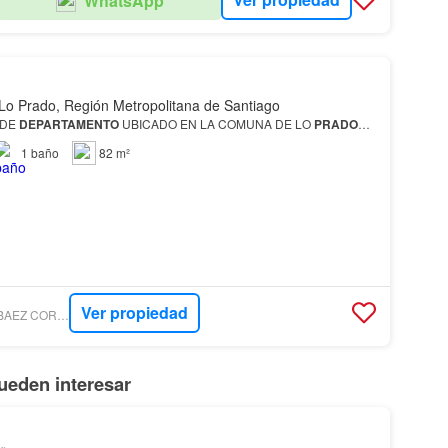
WhatsApp
Lo Prado, Región Metropolitana de Santiago
NDE
DEPARTAMENTO
UBICADO EN LA COMUNA DE LO
PRADO
…
1
baño
82 m²
Ver propiedad
LUZ MARIA GODOY BAEZ CORREDORES DE PROPIEDADES E.I.R.L.
ueden interesar