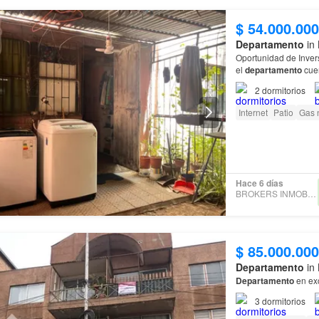
$ 54.000.000
Departamento
in 
Oportunidad de Invers
el
departamento
cuenta con: * 36 mt2 total
Living / Comedor * C
2
dormitorios
Internet
Patio
Gas 
Hace 6 días
BROKERS INMOBILIARIOS
$ 85.000.000
Departamento
in 
Departamento
en exc
3
dormitorios