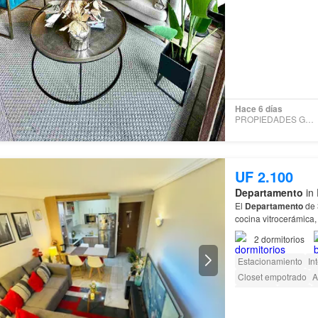
Hace 6 días
PROPIEDADES GONZALEZ
UF 2.100
Departamento
in 
El
Departamento
de 
cocina vitrocerámica,
semi-despejada al n
2
dormitorios
Estacionamiento
In
Closet empotrado
A
Gimnasio
Piscina
Acceso para person