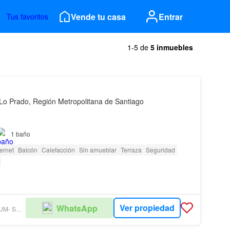
Vende tu casa
Entrar
Tus favoritos
1-5 de
5 inmuebles
Lo Prado, Región Metropolitana de Santiago
ta con 2 Estacionamientos A Pasos del Metro Las Rejas Estación
1
baño
ternet
Balcón
Calefacción
Sin amueblar
Terraza
Seguridad
ad para
Ver propiedad
WhatsApp
GRUPO PREMIUM- SUC. PROVIDENCIA