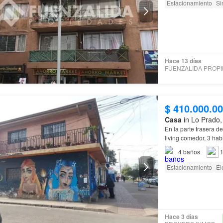
Estacionamiento
Si
Hace 13 días
$ 410.000.0
Casa
in Lo Prado,
En la parte trasera d
living comedor, 3 ha
una casa totalmente 
4
baños
1
Estacionamiento
El
Hace 3 días