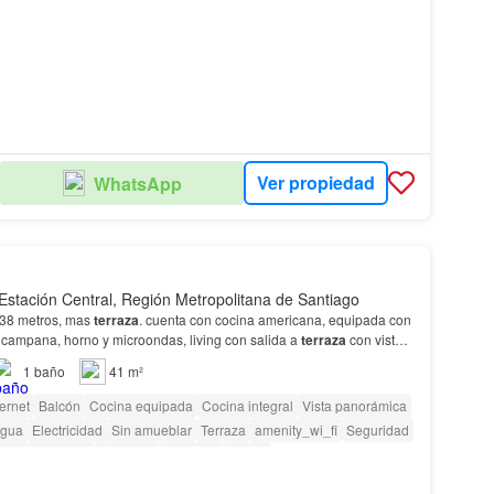
Ver propiedad
WhatsApp
Estación Central, Región Metropolitana de Santiago
38 metros, mas
terraza
. cuenta con cocina americana, equipada con
 campana, horno y microondas, living con salida a
terraza
con vista
orte.…
1
baño
41 m²
ternet
Balcón
Cocina equipada
Cocina integral
Vista panorámica
gua
Electricidad
Sin amueblar
Terraza
amenity_wi_fi
Seguridad
Área para niños
Ascensor
Conserje
Parilla
as con discapacidad