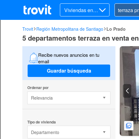
Viviendas en v
enta
Trovit
Región Metropolitana de Santiago
Lo Prado
5 departamentos terraza en venta e
Recibe nuevos anuncios en tu
email
Guardar búsqueda
Ordenar por
Relevancia
Tipo de vivienda
Departamento