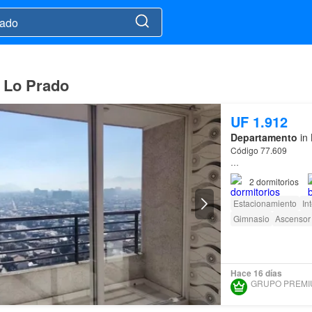
n Lo Prado
UF 1.912
Departamento
in 
Código 77.609
Departamento
en Ven
2
dormitorios
Central
Estacionamiento
In
Excelente oportunid
Gimnasio
Ascensor
Características
2 dormitorios
1 baño
Hace 16 días
Co…