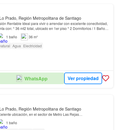
Lo Prado, Región Metropolitana de Santiago
ión Rentable Ideal para vivir o arrendar con excelente conectividad,
, ubicado en 1er piso * 2 Dormitorios / 1 Baño *
ocina *
Terraza
* Lugar…
1
baño
36 m²
natural
Agua
Electricidad
Ver propiedad
WhatsApp
Lo Prado, Región Metropolitana de Santiago
elente ubicación, en el sector de Metro Las Rejas…
1
baño