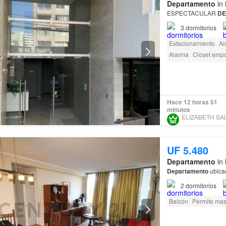
Departamento
in 
ESPECTACULAR
DE
3
dormitorios
Estacionamiento
Ai
Alarma
Closet emp
Terraza
amenity_wi_
Conserje
Acceso pa
Hace 12 horas 51
minutos
UF 5.480
Departamento
in 
Departamento
ubicad
2
dormitorios
Balcón
Permite mas