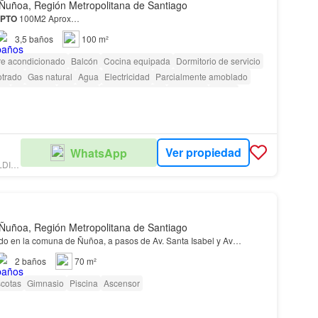
Ñuñoa, Región Metropolitana de Santiago
PTO
100M2 Aprox…
3,5
baños
100 m²
re acondicionado
Balcón
Cocina equipada
Dormitorio de servicio
otrado
Gas natural
Agua
Electricidad
Parcialmente amoblado
fi
Seguridad
Gimnasio
Área para niños
Ascensor
Jardín
ra personas con discapacidad
Ver propiedad
WhatsApp
ELIZABETH SALDIAS OYARZÚN
Ñuñoa, Región Metropolitana de Santiago
o en la comuna de Ñuñoa, a pasos de Av. Santa Isabel y Av…
2
baños
70 m²
cotas
Gimnasio
Piscina
Ascensor