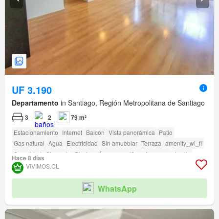
UF 3.190
Departamento
in Santiago, Región Metropolitana de Santiago
3
2
79 m²
Estacionamiento
Internet
Balcón
Vista panorámica
Patio
Gas natural
Agua
Electricidad
Sin amueblar
Terraza
amenity_wi_fi
Seguridad
Gimnasio
Piscina
Área para niños
Ascensor
Jardín
Hace 8 días
Conserje
Parilla
VIVIMOS.CL
WhatsApp