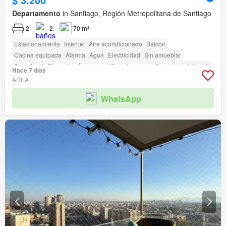
Departamento
in Santiago, Región Metropolitana de Santiago
2
2
70 m²
Estacionamiento
Internet
Aire acondicionado
Balcón
Cocina equipada
Alarma
Agua
Electricidad
Sin amueblar
Seguridad
Gimnasio
Área para niños
Ascensor
Caseta de vigilancia
Hace 7 días
Acceso para personas con discapacidad
ADEA
WhatsApp