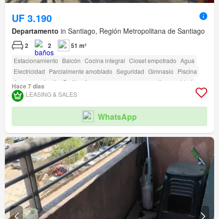
UF 3.190
Departamento
in Santiago, Región Metropolitana de Santiago
2
2
51 m²
Estacionamiento
Balcón
Cocina integral
Closet empotrado
Agua
Electricidad
Parcialmente amoblado
Seguridad
Gimnasio
Piscina
Ascensor
Jardín
Parilla
Acceso para personas con discapacidad
Hace 7 días
LEASING & SALES
WhatsApp