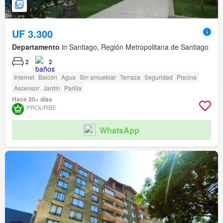
UF 3.300
Departamento
in Santiago, Región Metropolitana de Santiago
2
2
Internet
Balcón
Agua
Sin amueblar
Terraza
Seguridad
Piscina
Ascensor
Jardín
Parilla
Hace 30+ días
PROURBE
WhatsApp