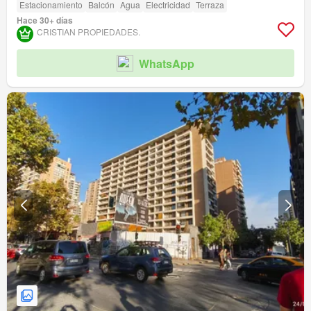
Estacionamiento
Balcón
Agua
Electricidad
Terraza
Hace 30+ días
CRISTIAN PROPIEDADES.
WhatsApp