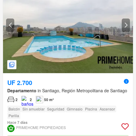
UF 2.700
Departamento
in Santiago, Región Metropolitana de Santiago
2
2
50 m²
Balcón
Sin amueblar
Seguridad
Gimnasio
Piscina
Ascensor
Parilla
Hace 7 días
PRIMEHOME PROPIEDADES