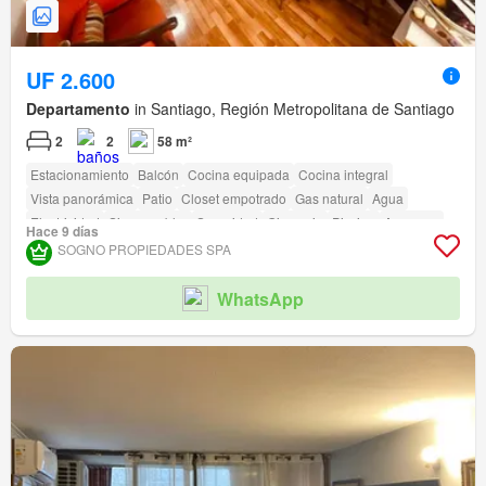
UF 2.600
Departamento
in Santiago, Región Metropolitana de Santiago
2
2
58 m²
Estacionamiento
Balcón
Cocina equipada
Cocina integral
Vista panorámica
Patio
Closet empotrado
Gas natural
Agua
Electricidad
Sin amueblar
Seguridad
Gimnasio
Piscina
Ascensor
Hace 9 días
Jardín
Conserje
Caseta de vigilancia
SOGNO PROPIEDADES SPA
Acceso para personas con discapacidad
WhatsApp