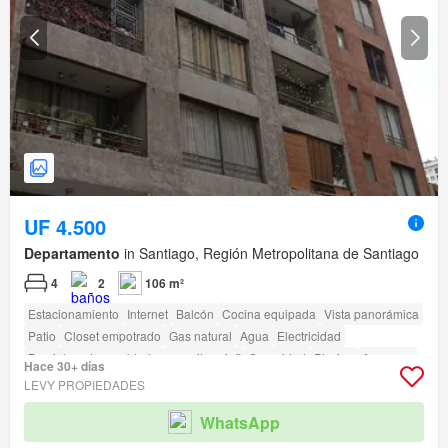
UF 4.500
Departamento
in Santiago, Región Metropolitana de Santiago
4
2
106 m²
Estacionamiento
Internet
Balcón
Cocina equipada
Vista panorámica
Patio
Closet empotrado
Gas natural
Agua
Electricidad
Parcialmente amoblado
amenity_wi_fi
Seguridad
Piscina
Ascensor
Hace 30+ días
Conserje
Acceso para personas con discapacidad
LEVY PROPIEDADES
WhatsApp