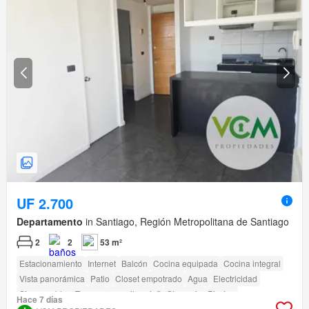
UF 2.700
Departamento
in Santiago, Región Metropolitana de Santiago
2
2
53 m²
Estacionamiento
Internet
Balcón
Cocina equipada
Cocina integral
Vista panorámica
Patio
Closet empotrado
Agua
Electricidad
Sin amueblar
Terraza
amenity_wi_fi
Gimnasio
Piscina
Hace 7 días
Área para niños
Ascensor
Jardín
Conserje
Parilla