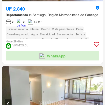
UF 2.840
Departamento
in Santiago, Región Metropolitana de Santiago
2
2
52 m²
Estacionamiento
Internet
Balcón
Vista panorámica
Patio
Closet empotrado
Agua
Electricidad
Sin amueblar
Terraza
amenity_wi_fi
Seguridad
Gimnasio
Piscina
Ascensor
Jardín
Hace 29 días
Conserje
Parilla
Caseta de vigilancia
VIVIMOS.CL
WhatsApp