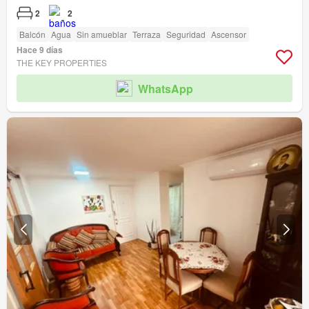
2
2
Balcón
Agua
Sin amueblar
Terraza
Seguridad
Ascensor
Hace 9 días
THE KEY PROPERTIES
WhatsApp