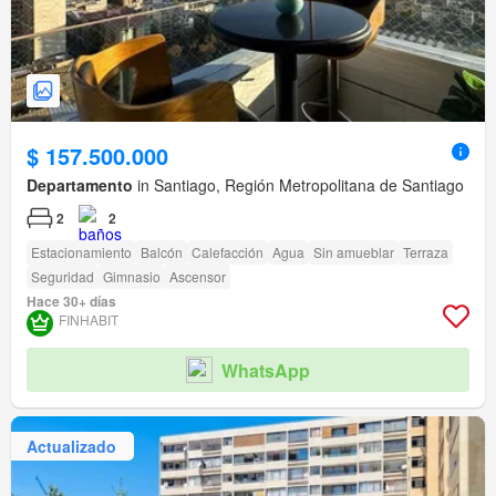
$ 157.500.000
Departamento
in Santiago, Región Metropolitana de Santiago
2
2
Estacionamiento
Balcón
Calefacción
Agua
Sin amueblar
Terraza
Seguridad
Gimnasio
Ascensor
Hace 30+ días
FINHABIT
WhatsApp
Actualizado