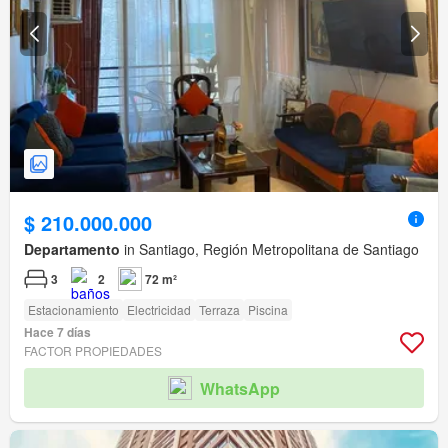
$ 210.000.000
Departamento
in Santiago, Región Metropolitana de Santiago
3
2
72 m²
Estacionamiento
Electricidad
Terraza
Piscina
Hace 7 días
FACTOR PROPIEDADES
WhatsApp