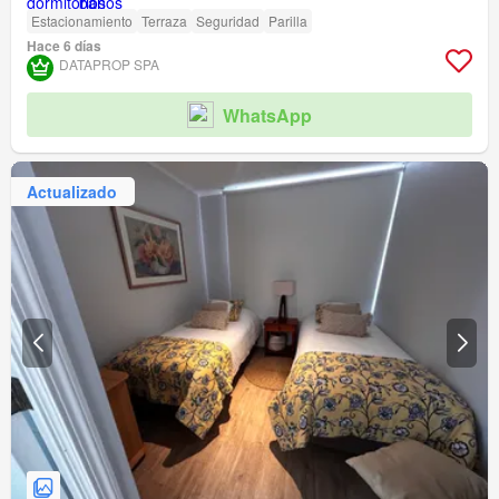
Estacionamiento
Terraza
Seguridad
Parilla
Hace 6 días
DATAPROP SPA
WhatsApp
Actualizado