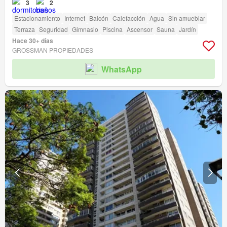
3
2
Estacionamiento
Internet
Balcón
Calefacción
Agua
Sin amueblar
Terraza
Seguridad
Gimnasio
Piscina
Ascensor
Sauna
Jardín
Hace 30+ días
GROSSMAN PROPIEDADES
WhatsApp