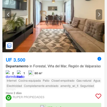
UF 3.500
Departamento
in Forestal, Viña del Mar, Región de Valparaíso
2
1
60 m²
Internet
Cocina equipada
Patio
Closet empotrado
Gas natural
Agua
Electricidad
Completamente amoblado
amenity_wi_fi
Seguridad
Jardín
Hace 2 días
RUPER PROPIEDADES