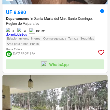
UF 8.990
Departamento
in Santa María del Mar, Santo Domingo,
Región de Valparaíso
3
3
101 m²
Estacionamiento
Internet
Cocina equipada
Terraza
Seguridad
Área para niños
Parilla
Hace 2 días
DATAPROP SPA
WhatsApp