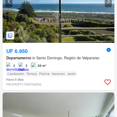
UF 6.950
Departamento
in Santo Domingo, Región de Valparaíso
2
2
65 m²
Calefacción
Terraza
Piscina
Ascensor
Jardín
Hace 6 días
PROPERTY PARTNERS