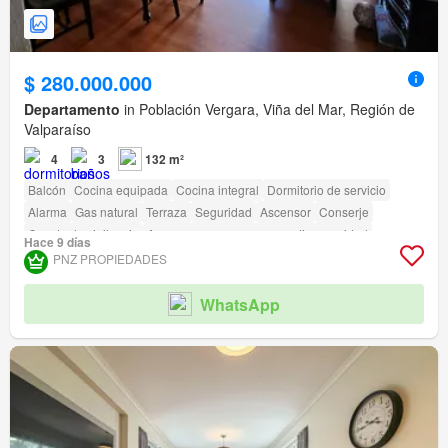
$ 280.000.000
Departamento
in Población Vergara, Viña del Mar, Región de
Valparaíso
4
3
132 m²
Balcón
Cocina equipada
Cocina integral
Dormitorio de servicio
Alarma
Gas natural
Terraza
Seguridad
Ascensor
Conserje
Caseta de vigilancia
Acceso para personas con discapacidad
Hace 9 días
PNZ PROPIEDADES
WhatsApp