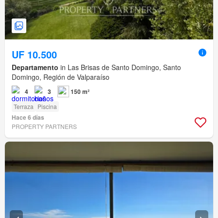
UF 10.500
Departamento
in Las Brisas de Santo Domingo, Santo
Domingo, Región de Valparaíso
4
3
150 m²
Terraza
Piscina
Hace 6 días
PROPERTY PARTNERS