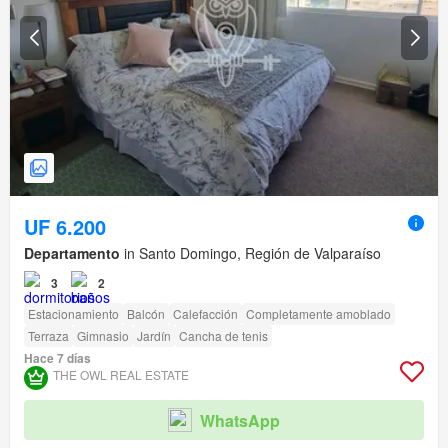
UF 6.200
Departamento
in Santo Domingo, Región de Valparaíso
3
2
Estacionamiento
Balcón
Calefacción
Completamente amoblado
Terraza
Gimnasio
Jardín
Cancha de tenis
Hace 7 días
THE OWL REAL ESTATE
WhatsApp