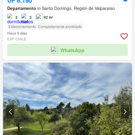
UF 6.190
Departamento
in Santo Domingo, Región de Valparaíso
3
2
92 m²
Estacionamiento
Completamente amoblado
Hace 9 días
EXP CHILE
WhatsApp