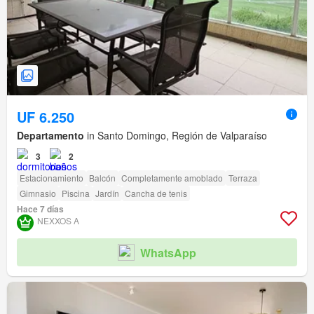
UF 6.250
Departamento
in Santo Domingo, Región de Valparaíso
3
2
Estacionamiento
Balcón
Completamente amoblado
Terraza
Gimnasio
Piscina
Jardín
Cancha de tenis
Hace 7 días
NEXXOS A
WhatsApp