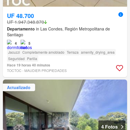
UF 48.700
UF 1.947.348.870
Departamento
in Las Condes, Región Metropolitana de
Santiago
4
5
Jacuzzi
Completamente amoblado
Terraza
amenity_drying_area
Seguridad
Parilla
Hace 19 horas 40 minutos
TOCTOC - MAUDIER PROPIEDADES
Actualizado
4 Fotos