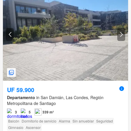
UF 59.900
Departamento
in San Damián, Las Condes, Región
Metropolitana de Santiago
3
5
339 m²
Balcón
Dormitorio de servicio
Alarma
Sin amueblar
Seguridad
Gimnasio
Ascensor