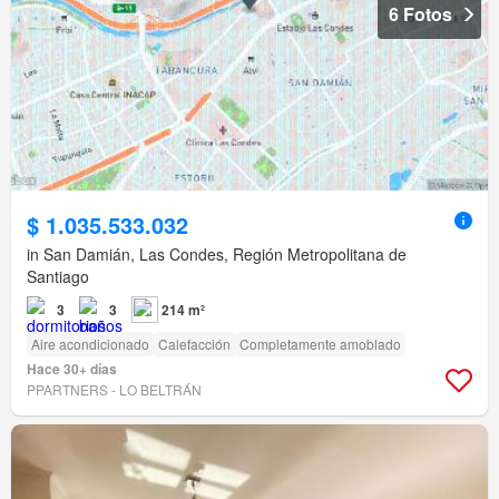
6 Fotos
$ 1.035.533.032
in San Damián, Las Condes, Región Metropolitana de
Santiago
3
3
214 m²
Aire acondicionado
Calefacción
Completamente amoblado
Hace 30+ días
PPARTNERS - LO BELTRÁN