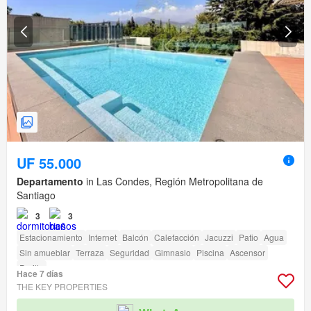
UF 55.000
Departamento
in Las Condes, Región Metropolitana de
Santiago
3
3
Estacionamiento
Internet
Balcón
Calefacción
Jacuzzi
Patio
Agua
Sin amueblar
Terraza
Seguridad
Gimnasio
Piscina
Ascensor
Parilla
Hace 7 días
THE KEY PROPERTIES