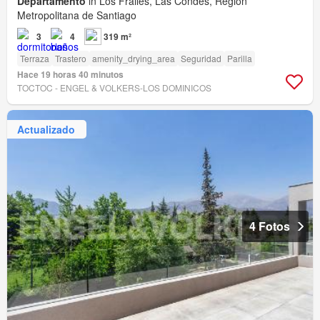
Departamento
in Los Frailes, Las Condes, Región
Metropolitana de Santiago
3
4
319 m²
Terraza
Trastero
amenity_drying_area
Seguridad
Parilla
Hace 19 horas 40 minutos
TOCTOC - ENGEL & VOLKERS-LOS DOMINICOS
Actualizado
4 Fotos