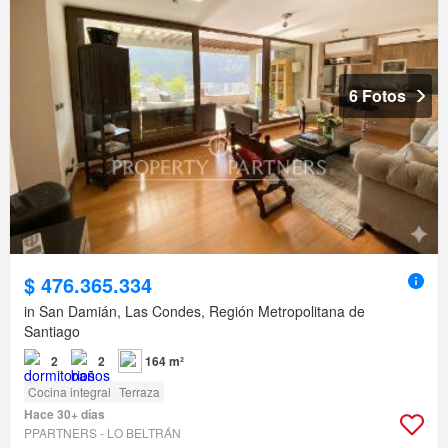
6 Fotos
$ 476.365.334
in San Damián, Las Condes, Región Metropolitana de
Santiago
2
2
164 m²
Cocina integral
Terraza
Hace 30+ días
PPARTNERS - LO BELTRÁN