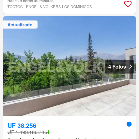
Hace 19 horas 40 minutos
TOCTOC - ENGEL & VOLKERS-LOS DOMINICOS
Actualizado
4 Fotos
UF 38.256
UF 1.493.186.745