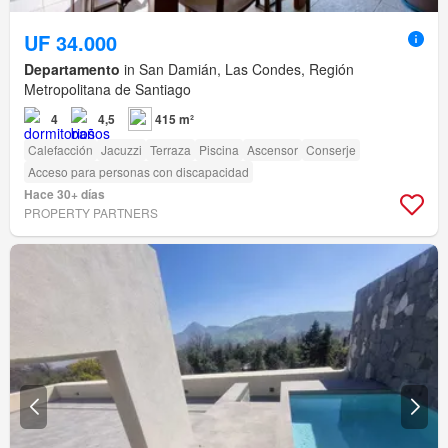
UF 34.000
Departamento
in San Damián, Las Condes, Región
Metropolitana de Santiago
4
4,5
415 m²
Calefacción
Jacuzzi
Terraza
Piscina
Ascensor
Conserje
Acceso para personas con discapacidad
Hace 30+ días
PROPERTY PARTNERS