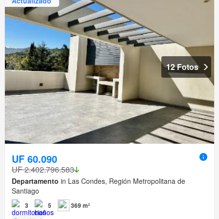
Actualizado
12 Fotos
UF 60.090
UF 2.402.796.583
Departamento
in Las Condes, Región Metropolitana de
Santiago
3
5
369 m²