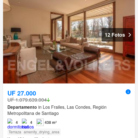
12 Fotos
UF 27.000
UF 1.079.639.004
Departamento
in Los Frailes, Las Condes, Región
Metropolitana de Santiago
4
4
438 m²
Terraza
amenity_drying_area