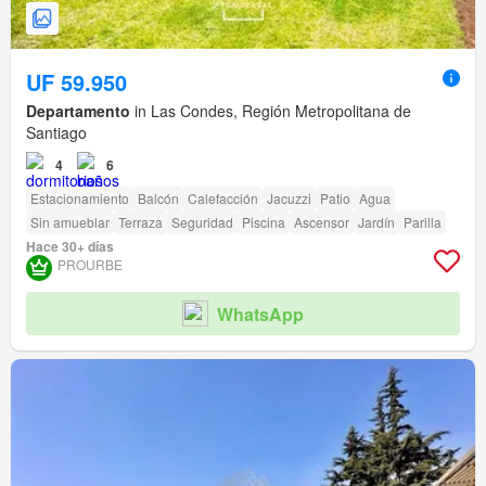
UF 59.950
Departamento
in Las Condes, Región Metropolitana de
Santiago
4
6
Estacionamiento
Balcón
Calefacción
Jacuzzi
Patio
Agua
Sin amueblar
Terraza
Seguridad
Piscina
Ascensor
Jardín
Parilla
Hace 30+ días
PROURBE
WhatsApp