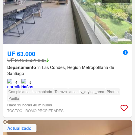
UF 63.000
UF 2.456.551.685
Departamento
in Las Condes, Región Metropolitana de
Santiago
4
5
Completamente amoblado
Terraza
amenity_drying_area
Piscina
Parilla
Hace 19 horas 40 minutos
TOCTOC - ROMO PROPIEDADES
Actualizado