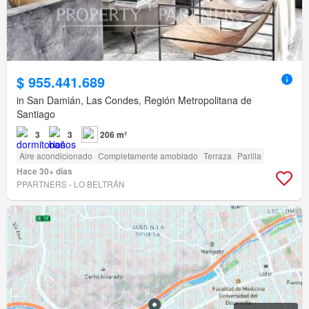
$ 955.441.689
in San Damián, Las Condes, Región Metropolitana de
Santiago
3
3
206 m²
Aire acondicionado
Completamente amoblado
Terraza
Parilla
Hace 30+ días
PPARTNERS - LO BELTRÁN