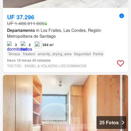
UF 37.296
UF 1.486.911.600
Departamento
in Los Frailes, Las Condes, Región
Metropolitana de Santiago
3
4
394 m²
Terraza
Trastero
amenity_drying_area
Seguridad
Parilla
Hace 19 horas 40 minutos
TOCTOC - ENGEL & VOLKERS-LOS DOMINICOS
25 Fotos