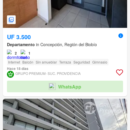
UF 3.500
Departamento
in Concepción, Región del Biobío
2
1
Internet
Balcón
Sin amueblar
Terraza
Seguridad
Gimnasio
Hace 18 días
GRUPO PREMIUM- SUC. PROVIDENCIA
WhatsApp