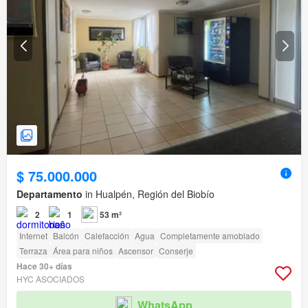
$ 75.000.000
Departamento
in Hualpén, Región del Biobío
2
1
53 m²
Internet
Balcón
Calefacción
Agua
Completamente amoblado
Terraza
Área para niños
Ascensor
Conserje
Hace 30+ días
HYC ASOCIADOS
WhatsApp