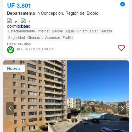
UF 3.801
Departamento
in Concepción, Región del Biobío
2
1
Estacionamiento
Internet
Balcón
Agua
Sin amueblar
Terraza
Seguridad
Gimnasio
Ascensor
Parilla
Hace 30+ días
SKALIA PROPIEDADES
Nuevo