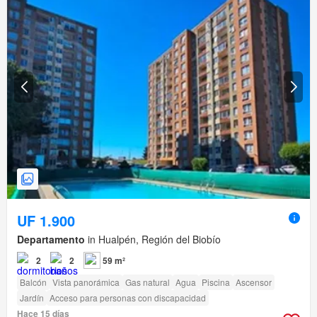
UF 1.900
Departamento
in Hualpén, Región del Biobío
2
2
59 m²
Balcón
Vista panorámica
Gas natural
Agua
Piscina
Ascensor
Jardín
Acceso para personas con discapacidad
Hace 15 días