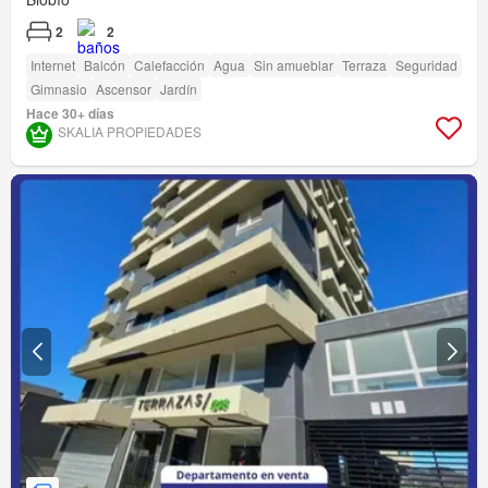
2
2
Internet
Balcón
Calefacción
Agua
Sin amueblar
Terraza
Seguridad
Gimnasio
Ascensor
Jardín
Hace 30+ días
SKALIA PROPIEDADES