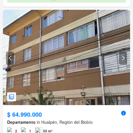
$ 64.990.000
Departamento
in Hualpén, Región del Biobío
2
1
50 m²