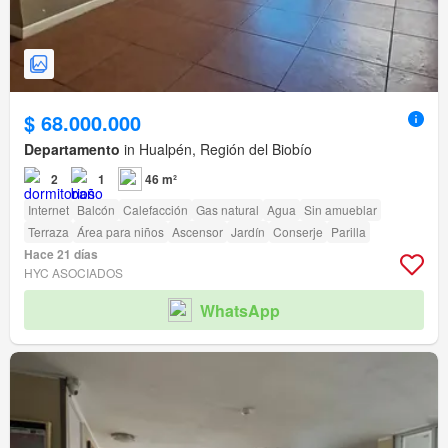
$ 68.000.000
Departamento
in Hualpén, Región del Biobío
2
1
46 m²
Internet
Balcón
Calefacción
Gas natural
Agua
Sin amueblar
Terraza
Área para niños
Ascensor
Jardín
Conserje
Parilla
Hace 21 días
HYC ASOCIADOS
WhatsApp