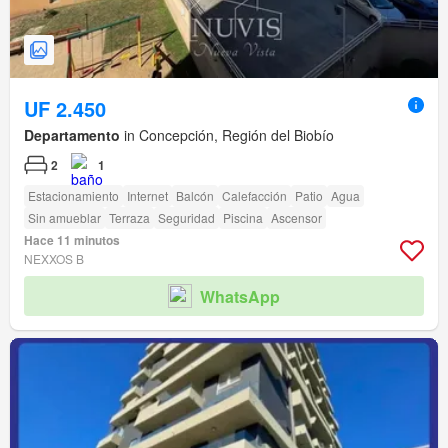
UF 2.450
Departamento
in Concepción, Región del Biobío
2
1
Estacionamiento
Internet
Balcón
Calefacción
Patio
Agua
Sin amueblar
Terraza
Seguridad
Piscina
Ascensor
Hace 11 minutos
NEXXOS B
WhatsApp