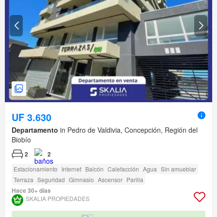
UF 3.630
Departamento
in Pedro de Valdivia, Concepción, Región del
Biobío
2
2
Estacionamiento
Internet
Balcón
Calefacción
Agua
Sin amueblar
Terraza
Seguridad
Gimnasio
Ascensor
Parilla
Hace 30+ días
SKALIA PROPIEDADES