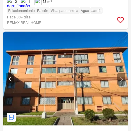
2
1
48 m²
Estacionamiento
Balcón
Vista panorámica
Agua
Jardín
Hace 30+ días
REMAX REAL HOME