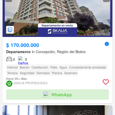
$ 170.000.000
Departamento
in Concepción, Región del Biobío
2
2
Internet
Balcón
Calefacción
Patio
Agua
Completamente amoblado
Terraza
Seguridad
Gimnasio
Piscina
Ascensor
Hace 30+ días
SKALIA PROPIEDADES
WhatsApp