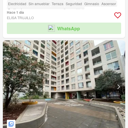
Electricidad
Sin amueblar
Terraza
Seguridad
Gimnasio
Ascensor
Parilla
Acceso para personas con discapacidad
Hace 1 día
ELISA TRUJILLO
WhatsApp