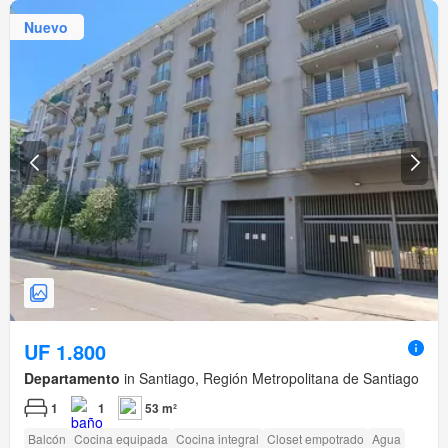
Nuevo
UF 1.800
Departamento
in Santiago, Región Metropolitana de Santiago
1
1
53 m²
Balcón
Cocina equipada
Cocina integral
Closet empotrado
Agua