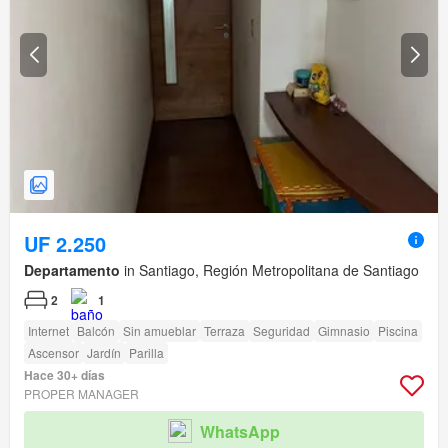
UF 2.250
Departamento
in Santiago, Región Metropolitana de Santiago
2
1
Internet
Balcón
Sin amueblar
Terraza
Seguridad
Gimnasio
Piscina
Ascensor
Jardín
Parilla
Hace 30+ días
PROPER MANAGER
WhatsApp