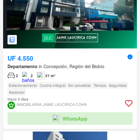
UF 4.550
Departamento
in Concepción, Región del Biobío
2
2
51 m²
Estacionamiento
Cocina integral
Sin amueblar
Terraza
Seguridad
Ascensor
Hace 5 días
INMOBILIARIA JAIME LAUCIRICA COHN
WhatsApp