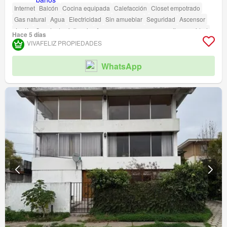
Internet
Balcón
Cocina equipada
Calefacción
Closet empotrado
Gas natural
Agua
Electricidad
Sin amueblar
Seguridad
Ascensor
Jardín
Caseta de vigilancia
Acceso para personas con discapacidad
Hace 5 días
VIVAFELIZ PROPIEDADES
WhatsApp