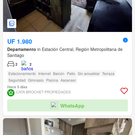
UF 1.980
Departamento
in Estación Central, Región Metropolitana de
Santiago
2
2
Estacionamiento
Internet
Balcón
Patio
Sin amueblar
Terraza
Seguridad
Gimnasio
Piscina
Ascensor
Hace 5 días
CATA BROCHET PROPIEDADES
WhatsApp