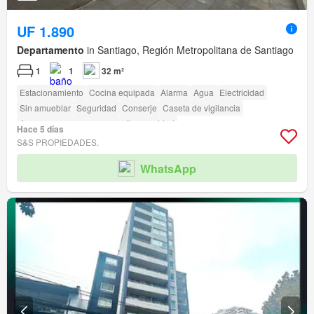
UF 1.890
Departamento
in Santiago, Región Metropolitana de Santiago
1
1
32 m²
Estacionamiento
Cocina equipada
Alarma
Agua
Electricidad
Sin amueblar
Seguridad
Conserje
Caseta de vigilancia
Acceso para personas con discapacidad
Hace 5 días
S&S PROPIEDADES.
WhatsApp