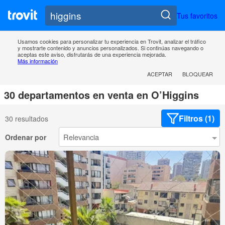
Tus favoritos
Usamos cookies para personalizar tu experiencia en Trovit, analizar el tráfico
y mostrarte contenido y anuncios personalizados. Si continúas navegando o
aceptas este aviso, disfrutarás de una experiencia mejorada.
Más información
ACEPTAR
BLOQUEAR
30 departamentos en venta en O’Higgins
Filtros (1)
30 resultados
Ordenar por