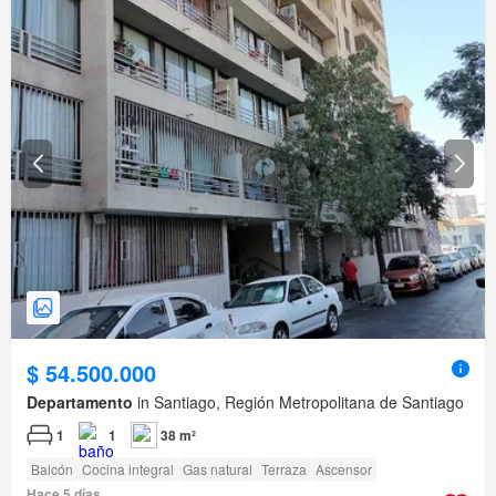
$ 54.500.000
Departamento
in Santiago, Región Metropolitana de Santiago
1
1
38 m²
Balcón
Cocina integral
Gas natural
Terraza
Ascensor
Hace 5 días