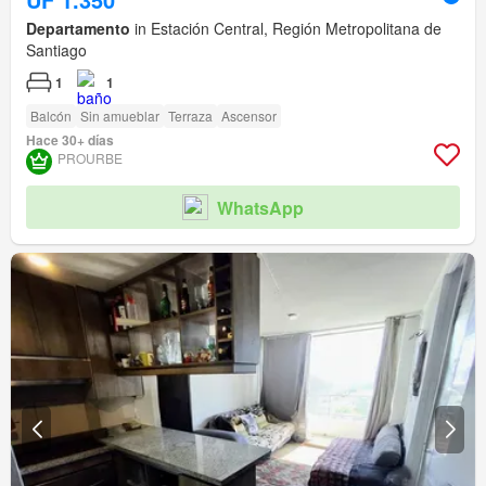
Departamento
in Estación Central, Región Metropolitana de
Santiago
1
1
Balcón
Sin amueblar
Terraza
Ascensor
Hace 30+ días
PROURBE
WhatsApp