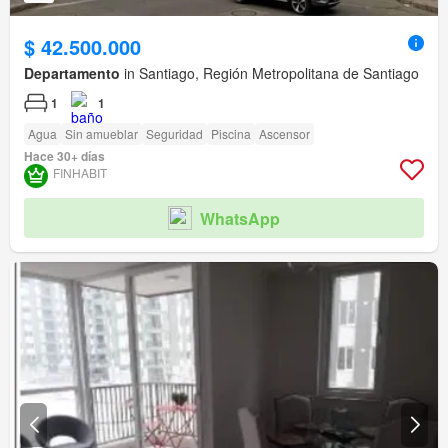
$ 42.500.000
Departamento
in Santiago, Región Metropolitana de Santiago
1
1
Agua
Sin amueblar
Seguridad
Piscina
Ascensor
Hace 30+ días
FINHABIT
WhatsApp