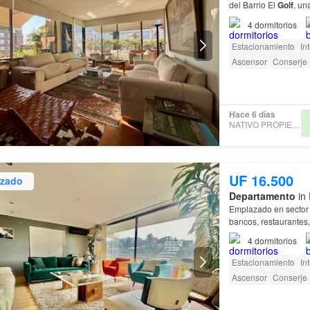
del Barrio El
Golf
, un
4
dormitorios
Estacionamiento
In
Ascensor
Conserje
Hace 6 días
NATIVO PROPIEDADES
UF 16.500
izado
Departamento
in 
Emplazado en sector
bancos, restaurantes
4
dormitorios
Estacionamiento
In
Ascensor
Conserje