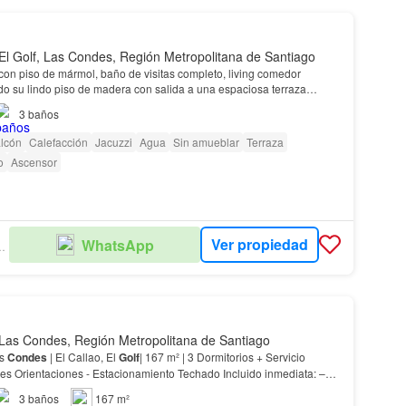
El Golf, Las Condes, Región Metropolitana de Santiago
con piso de mármol, baño de visitas completo, living comedor
o su lindo piso de madera con salida a una espaciosa terraza
xcelente baño con jacuzzi ,ducha y p…
3
baños
lcón
Calefacción
Jacuzzi
Agua
Sin amueblar
Terraza
o
Ascensor
Ver propiedad
WhatsApp
OPIEDADES
Las Condes, Región Metropolitana de Santiago
as
Condes
| El Callao, El
Golf
| 167 m² | 3 Dormitorios + Servicio
es Orientaciones - Estacionamiento Techado Incluido inmediata: –
1) a pocas cuadras. – Acceso rápido…
3
baños
167 m²