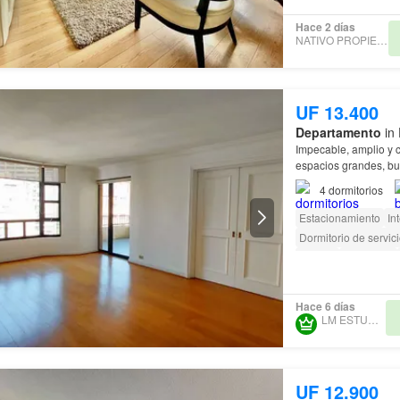
Hace 2 días
NATIVO PROPIEDADES
UF 13.400
Departamento
in 
Impecable, amplio y
espacios grandes, bue
Golf
, en tranquila y 
4
dormitorios
Estacionamiento
In
Dormitorio de servic
Terraza
Seguridad
Acceso para person
Hace 6 días
LM ESTUDIO SPA
UF 12.900