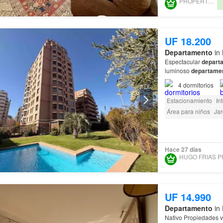
PROPERTY HOME
UF 18.200
Departamento
in 
Espectacular
depart
luminoso
departame
residenciales más co
4
dormitorios
Estacionamiento
In
Área para niños
Jar
Acceso para person
Hace 27 días
UF 14.990
Departamento
in 
Nativo Propiedades v