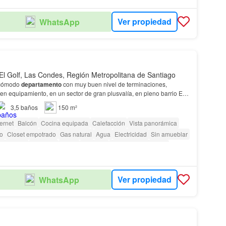
Ver propiedad
WhatsApp
El Golf, Las Condes, Región Metropolitana de Santiago
 cómodo
departamento
con muy buen nivel de terminaciones,
n equipamiento, en un sector de gran plusvalía, en pleno barrio El
silenciosa calle, a pasos del Metro, Te…
3,5
baños
150 m²
ternet
Balcón
Cocina equipada
Calefacción
Vista panorámica
io
Closet empotrado
Gas natural
Agua
Electricidad
Sin amueblar
Gimnasio
Ascensor
Jardín
Conserje
Caseta de vigilancia
as con discapacidad
Ver propiedad
WhatsApp