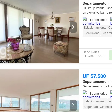
Departamento
in 
Fil Group Vende Esp
en exclusivo barrio r
CARACTERÍSTICAS D
4
dormitorios
Estacionamiento
Co
Electricidad
Sin am
Parilla
Acceso para
Hace 6 días
FIL GROUP ASESORÍAS
UF 57.500
Departamento
in 
Departamento
de luj
4
dormitorios
Estacionamiento
In
Seguridad
Gimnasi