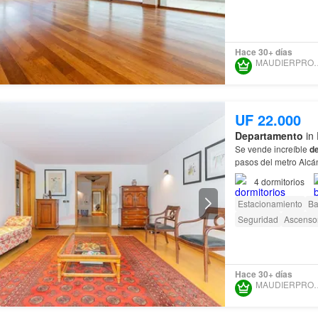
Hace 30+ días
MAUDIERPR
UF 22.000
Departamento
in 
Se vende increíble
d
pasos del metro Alcán
4
dormitorios
Estacionamiento
Ba
Seguridad
Ascenso
Hace 30+ días
MAUDIERPR