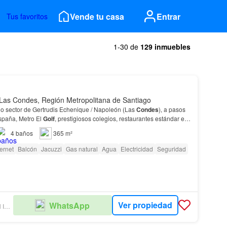
Vende tu casa
Entrar
Tus favoritos
1-30 de
129 inmuebles
Las Condes, Región Metropolitana de Santiago
do sector de Gertrudis Echenique / Napoleón (Las
Condes
), a pasos
spaña, Metro El
Golf
, prestigiosos colegios, restaurantes estándar en
4
baños
365 m²
ternet
Balcón
Jacuzzi
Gas natural
Agua
Electricidad
Seguridad
Ver propiedad
WhatsApp
PROA GESTION INMOBILIARIA