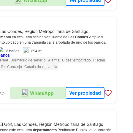
WhatsApp
Las Condes, Región Metropolitana de Santiago
amento
en exclusivo sector Nor Oriente de Las
Condes
Amplio y
nto
ubicado en una tranquila calle arbolada de uno de los barrios
tizados de Las
Condes
.…
3
baños
294 m²
ternet
Dormitorio de servicio
Alarma
Closet empotrado
Piscina
dín
Conserje
Caseta de vigilancia
as con discapacidad
Ver propiedad
WhatsApp
HUGO FRIAS PROPIEDADES S.A.
El Golf, Las Condes, Región Metropolitana de Santiago
ende este exclusivo
departamento
Penthouse Dúplex, en el corazón