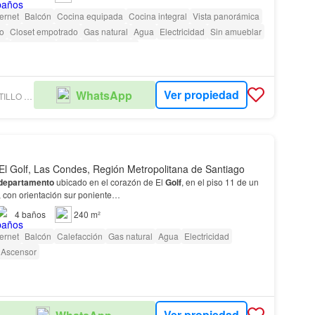
ternet
Balcón
Cocina equipada
Cocina integral
Vista panorámica
io
Closet empotrado
Gas natural
Agua
Electricidad
Sin amueblar
fi
Seguridad
Ascensor
Conserje
as con discapacidad
Ver propiedad
WhatsApp
PROPIEDADES CASTILLO ASOCIADOS SPA
El Golf, Las Condes, Región Metropolitana de Santiago
departamento
ubicado en el corazón de El
Golf
, en el piso 11 de un
s, con orientación sur poniente…
4
baños
240 m²
ternet
Balcón
Calefacción
Gas natural
Agua
Electricidad
Ascensor
Ver propiedad