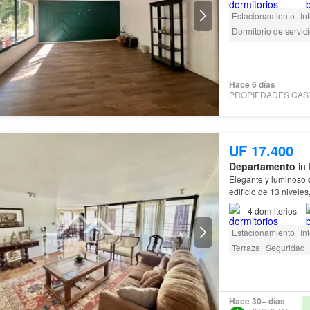
Estacionamiento
In
Dormitorio de servic
Terraza
amenity_wi_
Acceso para person
Hace 6 días
UF 17.400
Departamento
in 
Elegante y luminoso
edificio de 13 nivele
4
dormitorios
Estacionamiento
In
Terraza
Seguridad
Hace 30+ días