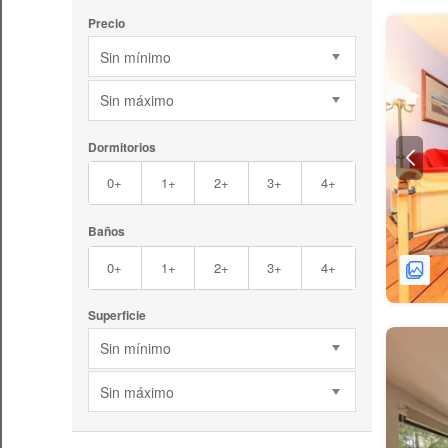
Precio
Sin mínimo
Sin máximo
Dormitorios
0+
1+
2+
3+
4+
Baños
0+
1+
2+
3+
4+
Superficie
Sin mínimo
Sin máximo