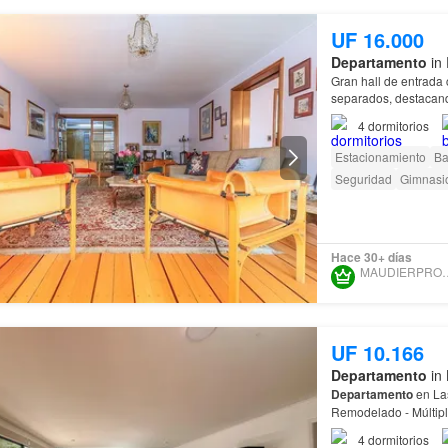
UF 16.000
Departamento
in 
Gran hall de entrada 
separados, destacand
Suite principal con e
4
dormitorios
Estacionamiento
Ba
Seguridad
Gimnasi
Hace 30+ días
MAUDIERPR
UF 10.166
Departamento
in 
Departamento
en L
Remodelado - Múltipl
Metro El
Golf
(Línea 
4
dormitorios