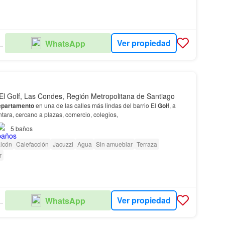
Ver propiedad
WhatsApp
OPIEDADES
El Golf, Las Condes, Región Metropolitana de Santiago
epartamento
en una de las calles más lindas del barrio El
Golf
, a
tara, cercano a plazas, comercio, colegios,
5
baños
lcón
Calefacción
Jacuzzi
Agua
Sin amueblar
Terraza
r
Ver propiedad
WhatsApp
OPIEDADES