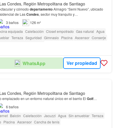
Las Condes, Región Metropolitana de Santiago
ectacular y cómodo
departamento
Almagro “Semi Nuevo”, ubicado
esidencial de Las
Condes
, sector muy tranquilo y
EL ENTORNO: A una cuadra del Club de
Golf
de la Federació…
3
baños
126 m²
cina equipada
Calefacción
Closet empotrado
Gas natural
Agua
ueblar
Terraza
Seguridad
Gimnasio
Piscina
Ascensor
Conserje
 personas con discapacidad
Ver propiedad
WhatsApp
Las Condes, Región Metropolitana de Santiago
o emplazado en un entorno natural único en el barrio El
Golf
…
6
baños
ternet
Balcón
Calefacción
Jacuzzi
Agua
Sin amueblar
Terraza
o
Piscina
Ascensor
Cancha de tenis