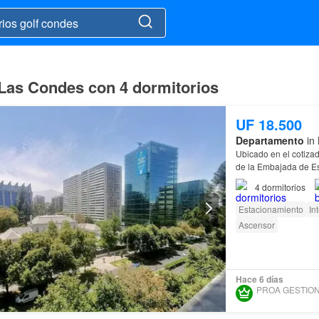
 Las Condes con 4 dormitorios
UF 18.500
Departamento
in 
Ubicado en el cotiza
de la Embajada de E
Las
Condes
.…
4
dormitorios
Estacionamiento
In
Ascensor
Hace 6 días