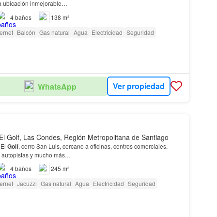
a ubicación inmejorable…
4
baños
138 m²
ternet
Balcón
Gas natural
Agua
Electricidad
Seguridad
Ver propiedad
WhatsApp
El Golf, Las Condes, Región Metropolitana de Santiago
 El
Golf
, cerro San Luis, cercano a oficinas, centros comerciales,
, autopistas y mucho más…
4
baños
245 m²
ternet
Jacuzzi
Gas natural
Agua
Electricidad
Seguridad