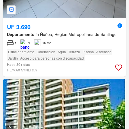
UF 3.690
Departamento
in Ñuñoa, Región Metropolitana de Santiago
1
1
34 m²
Estacionamiento
Calefacción
Agua
Terraza
Piscina
Ascensor
Jardín
Acceso para personas con discapacidad
Hace 30+ días
RE/MAX SYNERGY