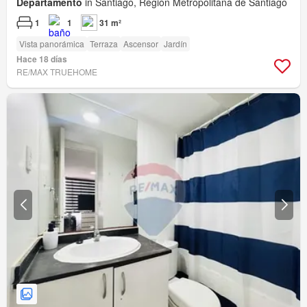
Departamento
in Santiago, Región Metropolitana de Santiago
1
1
31 m²
Vista panorámica
Terraza
Ascensor
Jardín
Hace 18 días
RE/MAX TRUEHOME