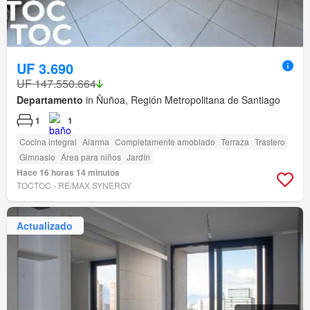
UF 3.690
UF 147.550.664
Departamento
in Ñuñoa, Región Metropolitana de Santiago
1
1
Cocina integral
Alarma
Completamente amoblado
Terraza
Trastero
Gimnasio
Área para niños
Jardín
Hace 16 horas 14 minutos
TOCTOC - RE/MAX SYNERGY
Actualizado