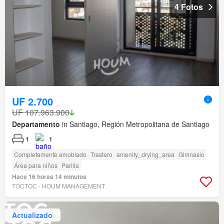
4 Fotos
UF 2.700
UF 107.963.900
Departamento
in Santiago, Región Metropolitana de Santiago
1
1
Completamente amoblado
Trastero
amenity_drying_area
Gimnasio
Área para niños
Parilla
Hace 16 horas 14 minutos
TOCTOC - HOUM MANAGEMENT
Actualizado