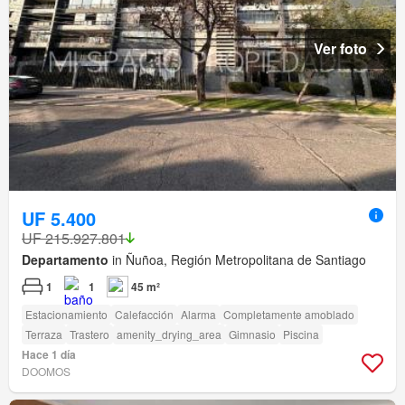
Ver foto
UF 5.400
UF 215.927.801
Departamento
in Ñuñoa, Región Metropolitana de Santiago
1
1
45 m²
Estacionamiento
Calefacción
Alarma
Completamente amoblado
Terraza
Trastero
amenity_drying_area
Gimnasio
Piscina
Hace 1 día
DOOMOS