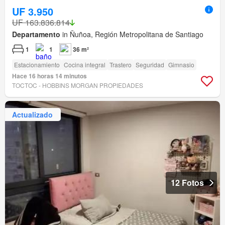
UF 3.950
UF 163.836.814
Departamento
in Ñuñoa, Región Metropolitana de Santiago
1
1
36 m²
Estacionamiento
Cocina integral
Trastero
Seguridad
Gimnasio
Hace 16 horas 14 minutos
TOCTOC - HOBBINS MORGAN PROPIEDADES
Actualizado
12 Fotos