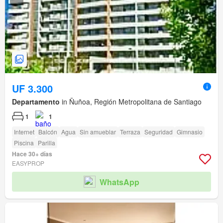
UF 3.300
Departamento
in Ñuñoa, Región Metropolitana de Santiago
1
1
Internet
Balcón
Agua
Sin amueblar
Terraza
Seguridad
Gimnasio
Piscina
Parilla
Hace 30+ días
EASYPROP
WhatsApp