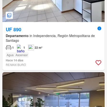
UF 890
Departamento
in Independencia, Región Metropolitana de
Santiago
1
1
22 m²
Agua
Ascensor
Hace 14 días
RE/MAX BURÓ