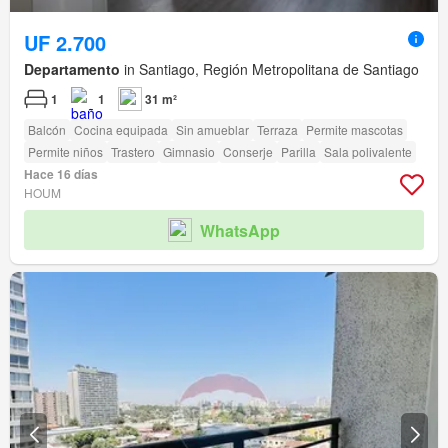
UF 2.700
Departamento
in Santiago, Región Metropolitana de Santiago
1
1
31 m²
Balcón
Cocina equipada
Sin amueblar
Terraza
Permite mascotas
Permite niños
Trastero
Gimnasio
Conserje
Parilla
Sala polivalente
Hace 16 días
HOUM
WhatsApp