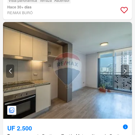
Vista panorámica
Terraza
Ascensor
Hace 30+ días
RE/MAX BURÓ
UF 2.500