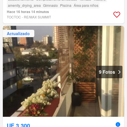
amenity_drying_area
Gimnasio
Piscina
Área para niños
Hace 16 horas 14 minutos
TOCTOC - RE/MAX SUMMIT
Actualizado
9 Fotos
UF 3.300