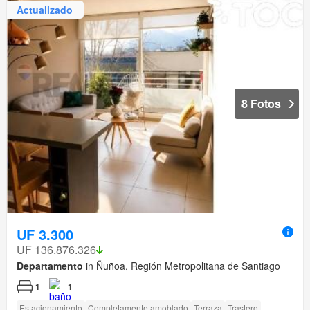
Actualizado
8 Fotos
UF 3.300
UF 136.876.326
Departamento
in Ñuñoa, Región Metropolitana de Santiago
1
1
Estacionamiento
Completamente amoblado
Terraza
Trastero