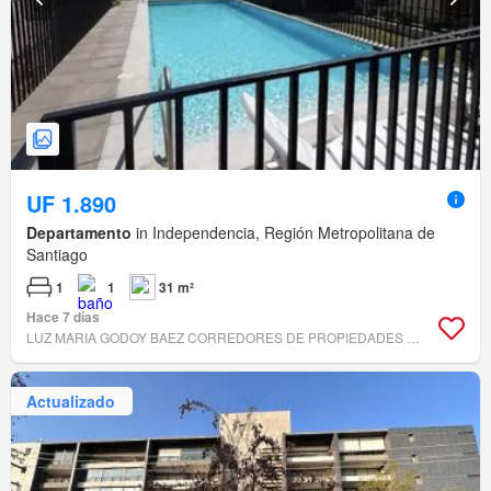
UF 1.890
Departamento
in Independencia, Región Metropolitana de
Santiago
1
1
31 m²
Hace 7 días
LUZ MARIA GODOY BAEZ CORREDORES DE PROPIEDADES E.I.R.L.
Actualizado