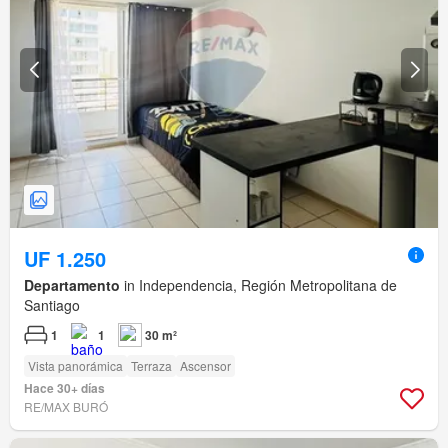
UF 1.250
Departamento
in Independencia, Región Metropolitana de
Santiago
1
1
30 m²
Vista panorámica
Terraza
Ascensor
Hace 30+ días
RE/MAX BURÓ