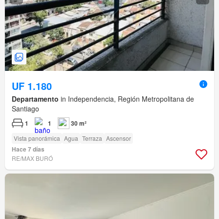
UF 1.180
Departamento
in Independencia, Región Metropolitana de
Santiago
1
1
30 m²
Vista panorámica
Agua
Terraza
Ascensor
Hace 7 días
RE/MAX BURÓ