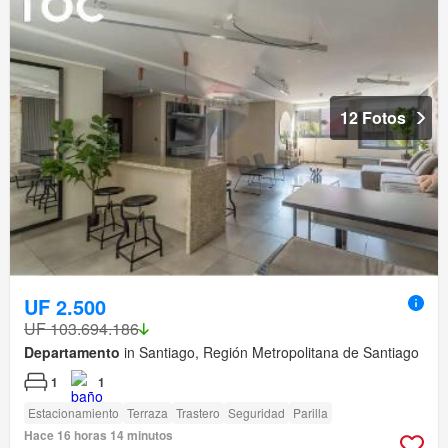
12 Fotos
UF 2.500
UF 103.694.186
Departamento
in Santiago, Región Metropolitana de Santiago
1
1
Estacionamiento
Terraza
Trastero
Seguridad
Parilla
Hace 16 horas 14 minutos