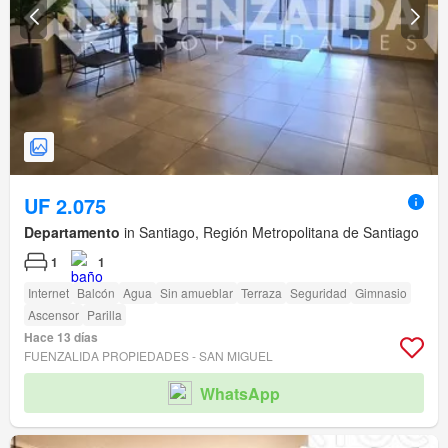
UF 2.075
Departamento
in Santiago, Región Metropolitana de Santiago
1
1
Internet
Balcón
Agua
Sin amueblar
Terraza
Seguridad
Gimnasio
Ascensor
Parilla
Hace 13 días
FUENZALIDA PROPIEDADES - SAN MIGUEL
WhatsApp