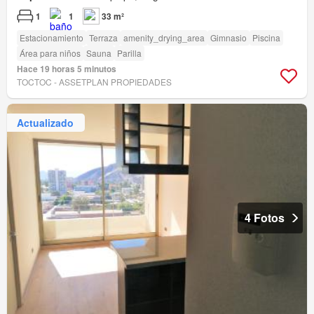
1
1
33 m²
Estacionamiento
Terraza
amenity_drying_area
Gimnasio
Piscina
Área para niños
Sauna
Parilla
Hace 19 horas 5 minutos
TOCTOC - ASSETPLAN PROPIEDADES
Actualizado
4 Fotos