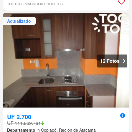
TOCTOC - MAGNOLIA PROPERTY
Actualizado
12 Fotos
UF 2.700
UF 111.869.781
Departamento
in Copiapó, Región de Atacama