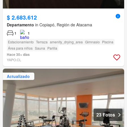
$ 2.683.612
Departamento
in Copiapó, Región de Atacama
1
1
Estacionamiento
Terraza
amenity_drying_area
Gimnasio
Piscina
Área para niños
Sauna
Parilla
Hace 30+ días
YAPO.CL
Actualizado
23 Fotos