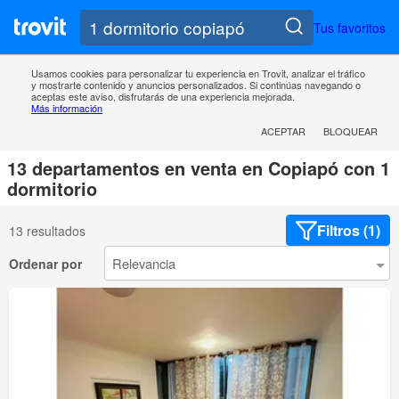
Tus favoritos
Usamos cookies para personalizar tu experiencia en Trovit, analizar el tráfico
y mostrarte contenido y anuncios personalizados. Si continúas navegando o
aceptas este aviso, disfrutarás de una experiencia mejorada.
Más información
ACEPTAR
BLOQUEAR
13 departamentos en venta en Copiapó con 1
dormitorio
Filtros (1)
13 resultados
Ordenar por