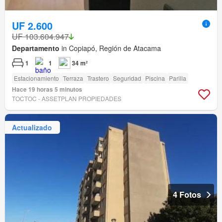
UF 2.600
UF 103.604.947
Departamento
in Copiapó, Región de Atacama
1
1
34 m²
Estacionamiento
Terraza
Trastero
Seguridad
Piscina
Parilla
Hace 19 horas 5 minutos
TOCTOC - ASSETPLAN PROPIEDADES
Actualizado
4 Fotos