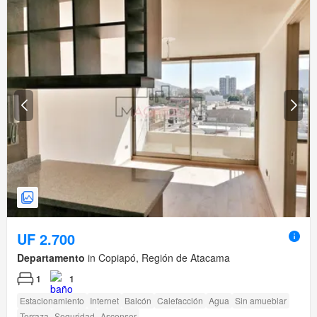
UF 2.700
Departamento
in Copiapó, Región de Atacama
1
1
Estacionamiento
Internet
Balcón
Calefacción
Agua
Sin amueblar
Terraza
Seguridad
Ascensor