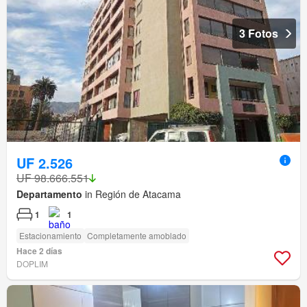
3 Fotos
UF 2.526
UF 98.666.551
Departamento
in Región de Atacama
1
1
Estacionamiento
Completamente amoblado
Hace 2 días
DOPLIM