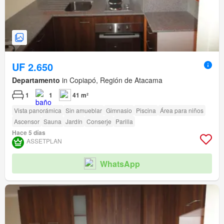
UF 2.650
Departamento
in Copiapó, Región de Atacama
1
1
41 m²
Vista panorámica
Sin amueblar
Gimnasio
Piscina
Área para niños
Ascensor
Sauna
Jardín
Conserje
Parilla
Hace 5 días
ASSETPLAN
WhatsApp