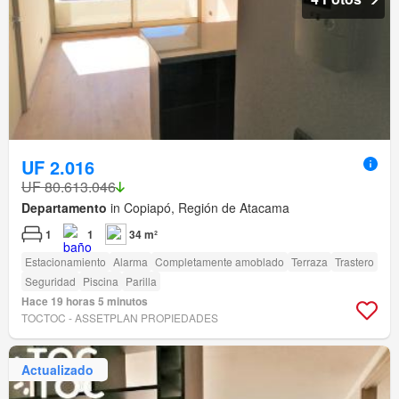
UF 2.016
UF 80.613.046
Departamento
in Copiapó, Región de Atacama
1
1
34 m²
Estacionamiento
Alarma
Completamente amoblado
Terraza
Trastero
Seguridad
Piscina
Parilla
Hace 19 horas 5 minutos
TOCTOC - ASSETPLAN PROPIEDADES
Actualizado