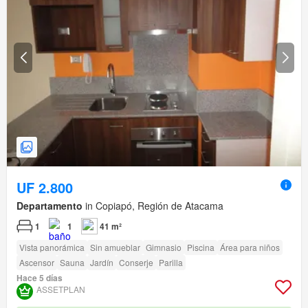
UF 2.800
Departamento
in Copiapó, Región de Atacama
1
1
41 m²
Vista panorámica
Sin amueblar
Gimnasio
Piscina
Área para niños
Ascensor
Sauna
Jardín
Conserje
Parilla
Hace 5 días
ASSETPLAN