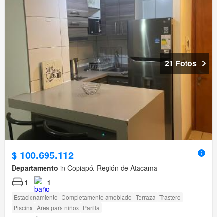
21 Fotos
$ 100.695.112
Departamento
in Copiapó, Región de Atacama
1
1
Estacionamiento
Completamente amoblado
Terraza
Trastero
Piscina
Área para niños
Parilla