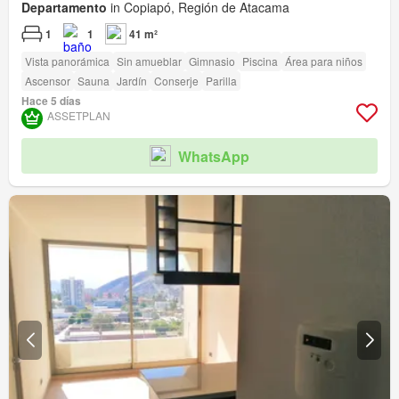
Departamento
in Copiapó, Región de Atacama
1
1
41 m²
Vista panorámica
Sin amueblar
Gimnasio
Piscina
Área para niños
Ascensor
Sauna
Jardín
Conserje
Parilla
Hace 5 días
ASSETPLAN
WhatsApp