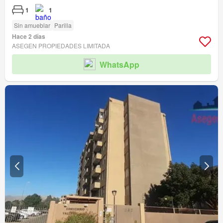
1
1
Sin amueblar
Parilla
Hace 2 días
ASEGEN PROPIEDADES LIMITADA
WhatsApp