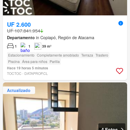
UF 2.600
UF 107.841.954
Departamento
in Copiapó, Región de Atacama
1
1
39 m²
Estacionamiento
Completamente amoblado
Terraza
Trastero
Piscina
Área para niños
Parilla
Hace 19 horas 5 minutos
TOCTOC - DATAPROP.CL
Actualizado
4 Fotos