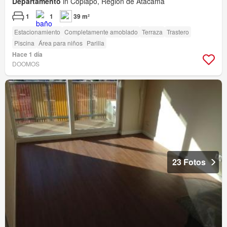
Departamento
in Copiapó, Región de Atacama
1
1
39 m²
Estacionamiento
Completamente amoblado
Terraza
Trastero
Piscina
Área para niños
Parilla
Hace 1 día
DOOMOS
23 Fotos