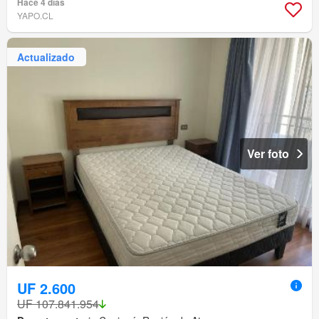
Hace 4 días
YAPO.CL
Actualizado
Ver foto
UF 2.600
UF 107.841.954