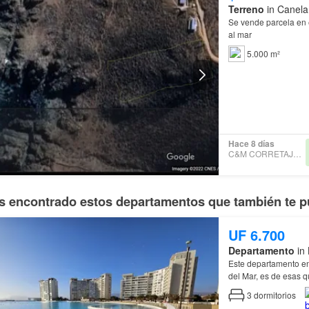
Terreno
in Canela
Se vende parcela en 
al mar
5.000 m²
Hace 8 días
C&M CORRETAJES LTDA.
 encontrado estos departamentos que también te p
UF 6.700
Departamento
in 
Este departamento en 
del Mar, es de esas 
3
dormitorios