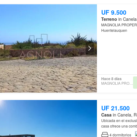
UF 9.500
Terreno
in Canela
MAGNOLIA PROPERTY
Huentelauquen
Hace 8 días
MAGNOLIA PROPERTY
UF 21.500
Casa
in Canela, 
Ubicada en el exclus
casa ofrece una comb
Agua Dulce destaca po
4
dormitorios