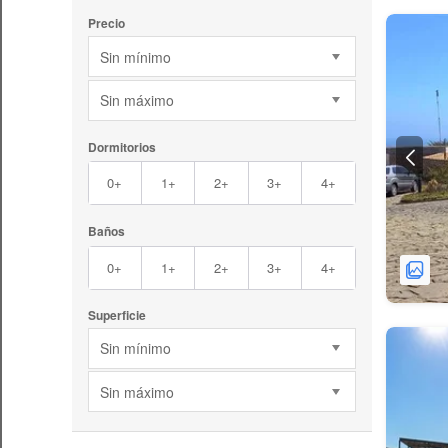
Precio
Sin mínimo
Sin máximo
Dormitorios
0+
1+
2+
3+
4+
Baños
0+
1+
2+
3+
4+
Superficie
Sin mínimo
Sin máximo