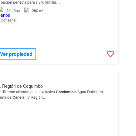
opción perfecta para ti y tu familia…
3
baños
280 m²
Conserje
Ver propiedad
, Región de Coquimbo
a Terreno ubicado en el exclusivo
Condominio
Agua Dulce, en
muna de
Canela
, IV Región…