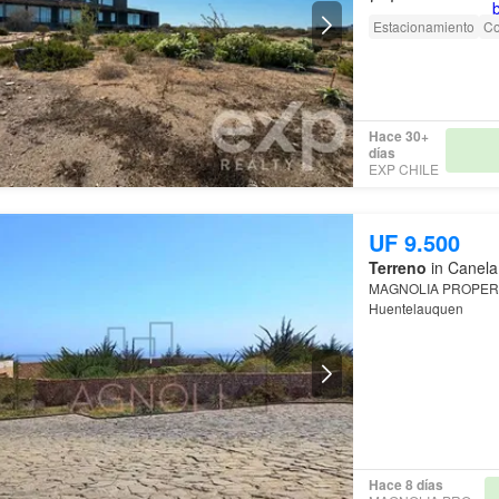
Estacionamiento
Co
Hace 30+
días
EXP CHILE
UF 9.500
Terreno
in Canela
MAGNOLIA PROPERTY
Huentelauquen
Hace 8 días