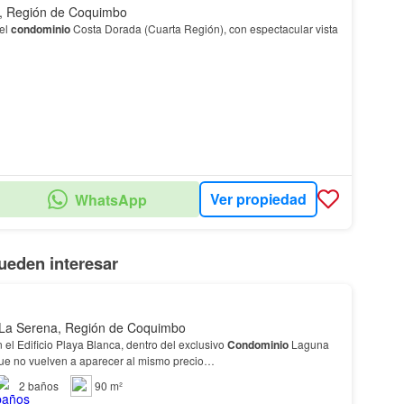
, Región de Coquimbo
el
condominio
Costa Dorada (Cuarta Región), con espectacular vista
Ver propiedad
WhatsApp
ueden interesar
La Serena, Región de Coquimbo
el Edificio Playa Blanca, dentro del exclusivo
Condominio
Laguna
que no vuelven a aparecer al mismo precio…
2
baños
90 m²