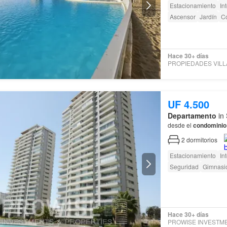
Estacionamiento
In
Ascensor
Jardín
C
Hace 30+ días
UF 4.500
Departamento
in
desde el
condominio
2
dormitorios
Estacionamiento
In
Seguridad
Gimnasi
Hace 30+ días