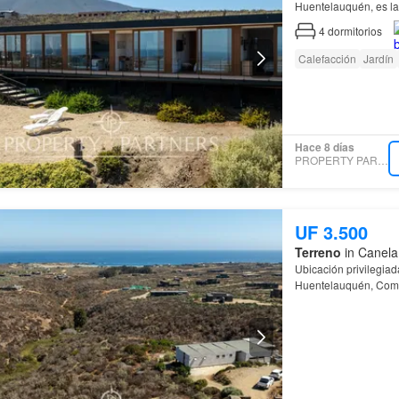
Huentelauquén, es la 
4
dormitorios
Calefacción
Jardín
Hace 8 días
PROPERTY PARTNERS
UF 3.500
Terreno
in Canela
Ubicación privilegiad
Huentelauquén, Co