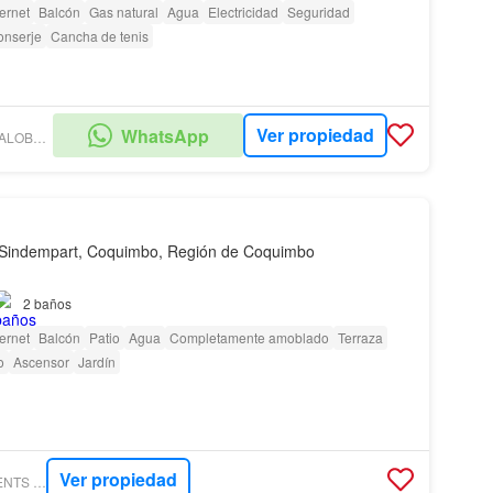
ternet
Balcón
Gas natural
Agua
Electricidad
Seguridad
onserje
Cancha de tenis
Ver propiedad
WhatsApp
PROPIEDADES VILLALOBOS Y ASOCIADOS
 Sindempart, Coquimbo, Región de Coquimbo
2
baños
ternet
Balcón
Patio
Agua
Completamente amoblado
Terraza
o
Ascensor
Jardín
Ver propiedad
PROWISE INVESTMENTS & PROPERTIES