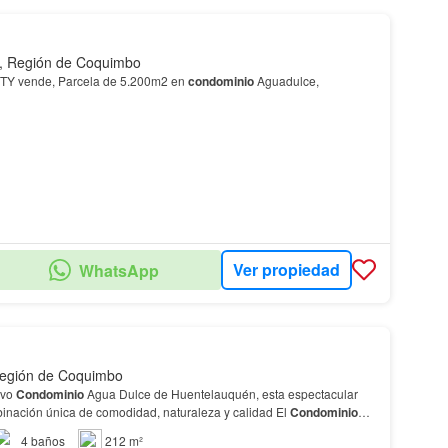
, Región de Coquimbo
 vende, Parcela de 5.200m2 en
condominio
Aguadulce,
Ver propiedad
WhatsApp
Región de Coquimbo
ivo
Condominio
Agua Dulce de Huentelauquén, esta espectacular
inación única de comodidad, naturaleza y calidad El
Condominio
r su excelente infraestructura y altos…
4
baños
212 m²