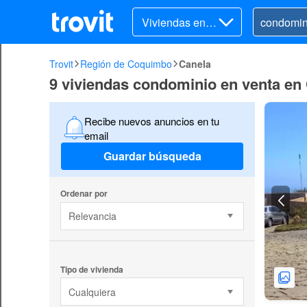
Viviendas en v
enta
Trovit
Región de Coquimbo
Canela
9 viviendas condominio en venta en
Recibe nuevos anuncios en tu
email
Guardar búsqueda
Ordenar por
Relevancia
Tipo de vivienda
Cualquiera