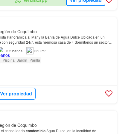
WhatsApp
Región de Coquimbo
 Panorámica al Mar y la Bahía de Agua Dulce Ubicada en un
o
con seguridad 24/7, esta hermosa casa de 4 dormitorios un sector
 piscina temperada ✅ 2 duchas exteri…
3,5
baños
360 m²
a
Piscina
Jardín
Parilla
Ver propiedad
Región de Coquimbo
 el consolidado
condominio
Agua Dulce, en la localidad de