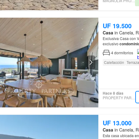
MAGNOLIA PROPERTY
UF 19.500
Casa
in Canela, 
Exclusiva Casa con Vista
exclusivo
condomini
de gran privacidad ,
4
dormitorios
Calefacción
Terraz
Hace 8 días
PROPERTY PARTNERS
UF 13.000
Casa
in Canela, 
Esta casa ubicada en