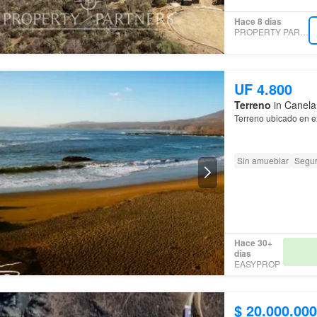
Hace 8 días
PROPERTY PARTNERS
UF 4.800
Terreno
in Canela
Terreno ubicado en e
Sin amueblar
Segur
Hace 30+
días
EASYPROP
$ 20.000.000