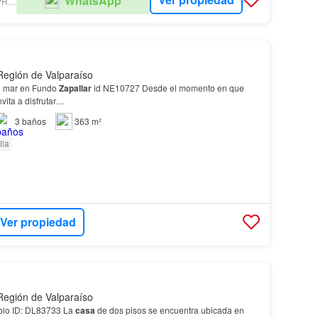
WhatsApp
CORREA PEREIRA PROPIEDADES
 Región de Valparaíso
al mar en Fundo
Zapallar
id NE10727 Desde el momento en que
nvita a disfrutar…
3
baños
363 m²
lla
Ver propiedad
 Región de Valparaíso
lo ID: DL83733 La
casa
de dos pisos se encuentra ubicada en