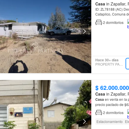
Casa
in Zapallar,
ID: ZL78188 (AC) Descubre un emocionante proyecto en pleno corazón de El Pangue,
Catapilco, Comuna 
hermosa parcela cue
2
dormitorios
Hace 30+ días
PROPERTY PARTNERS
$ 62.000.000
Casa
in Zapallar,
Casa
en venta en la 
precio pactado de $6
2
dormitorios
Estacionamiento
El