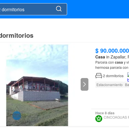
 dormitorios
$ 90.000.000
Casa
in Zapallar,
Parcela con
casa
y v
hermosa parcela co
Catapilco, comuna d
2
dormitorios
Estacionamiento
Ba
Hace 8 días