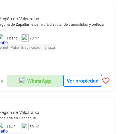
 Región de Valparaíso
ión en La Laguna de
Zapallar
te permitirá disfrutar de tranquilidad y belleza
nto.
1
baño
70 m²
ternet
Patio
Electricidad
Terraza
Ver propiedad
WhatsApp
CORREA PEREIRA PROPIEDADES
 Región de Valparaíso
odelada en Cachagua…
1
baño
50 m²