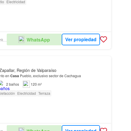
tio
Electricidad
Ver propiedad
WhatsApp
CORREA PEREIRA PROPIEDADES
Zapallar, Región de Valparaíso
nto en
Casa
Pueblo, exclusivo sector de Cachagua
2
baños
120 m²
lefacción
Electricidad
Terraza
Ver propiedad