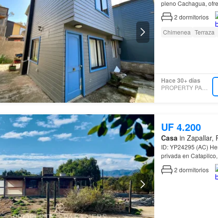
pleno Cachagua, ofre
2
dormitorios
Chimenea
Terraza
Hace 30+ días
PROPERTY PARTNERS
UF 4.200
Casa
in Zapallar,
ID: 
privada en Catapìlco
2
dormitorios