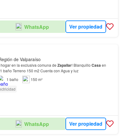
Ver propiedad
WhatsApp
 Región de Valparaíso
 hogar en la exclusiva comuna de
Zapallar
! Blanquillo
Casa
en
villorrio 2 dormitorios 1 baño Terreno 150 m2 Cuenta con Agua y luz
1
baño
150 m²
ectricidad
Ver propiedad
WhatsApp