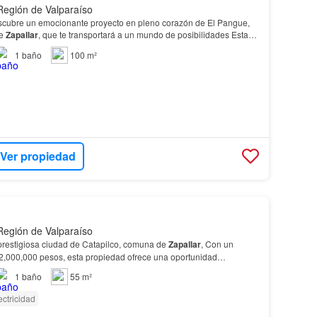
 Región de Valparaíso
de
Zapallar
, que te transportará a un mundo de posibilidades Esta
nta con una
casa
de material sólido, con…
1
baño
100 m²
Ver propiedad
 Región de Valparaíso
prestigiosa ciudad de Catapilco, comuna de
Zapallar
, Con un
2,000,000 pesos, esta propiedad ofrece una oportunidad
**Características del Inmueble** - **Tamaño y Distribución:** La casa…
1
baño
55 m²
ectricidad