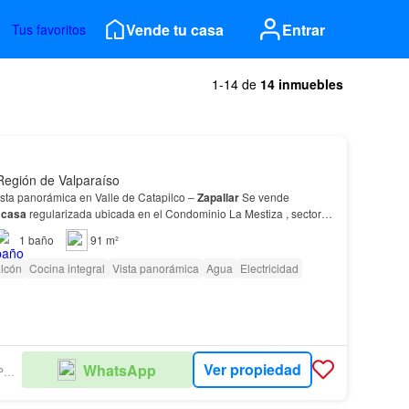
Vende tu casa
Entrar
Tus favoritos
1-14 de
14 inmuebles
 Región de Valparaíso
ista panorámica en Valle de Catapilco –
Zapallar
Se vende
n
casa
regularizada ubicada en el Condominio La Mestiza , sector
e
Zapallar
.…
1
baño
91 m²
lcón
Cocina integral
Vista panorámica
Agua
Electricidad
Ver propiedad
WhatsApp
CINCOAGUAS PROPIEDADES