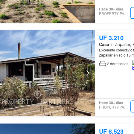
Hace 30+ días
PROPERTY PARTNERS
UF 3.210
Casa
in Zapallar,
Excelente conectivida
Zapallar
en sólo 15 
2
dormitorios
Hace 30+ días
PROPERTY PARTNERS
UF 8.523