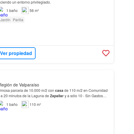
ciendo un entorno privilegiado.
1
baño
56 m²
Jardín
Parilla
Ver propiedad
 Región de Valparaíso
YP24295 (AC) Hermosa parcela de 10.000 m/2 con
casa
de 110 m/2 en Comunidad
, a 20 minutos de la Laguna de
Zapallar
y a sólo 10 - Sin Gastos
Comunes. - Cercana a Colegios -
Casa
de 110 m/2 sin amobla…
1
baño
110 m²