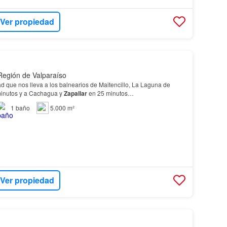
Ver propiedad
 Región de Valparaíso
d que nos lleva a los balnearios de Maitencillo, La Laguna de
minutos y a Cachagua y
Zapallar
en 25 minutos…
1
baño
5.000 m²
Ver propiedad