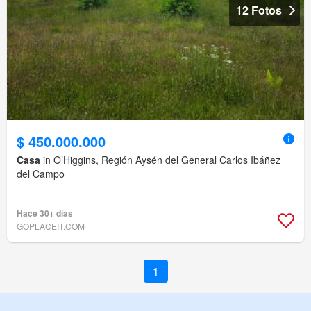
12 Fotos
$ 450.000.000
Casa
in O’Higgins, Región Aysén del General Carlos Ibáñez
del Campo
Hace 30+ días
GOPLACEIT.COM
1