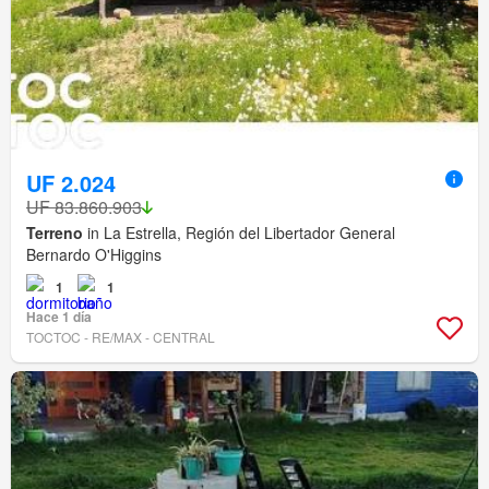
UF 2.024
UF 83.860.903
Terreno
in La Estrella, Región del Libertador General
Bernardo O'Higgins
1
1
Hace 1 día
TOCTOC - RE/MAX - CENTRAL