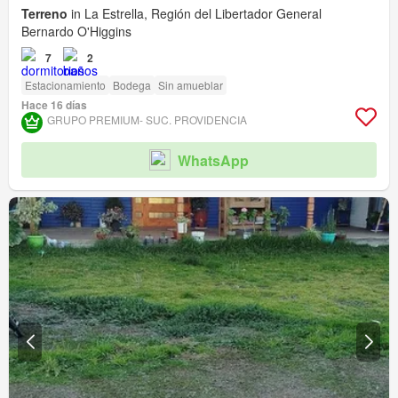
Terreno
in La Estrella, Región del Libertador General
Bernardo O'Higgins
7
2
Estacionamiento
Bodega
Sin amueblar
Hace 16 días
GRUPO PREMIUM- SUC. PROVIDENCIA
WhatsApp