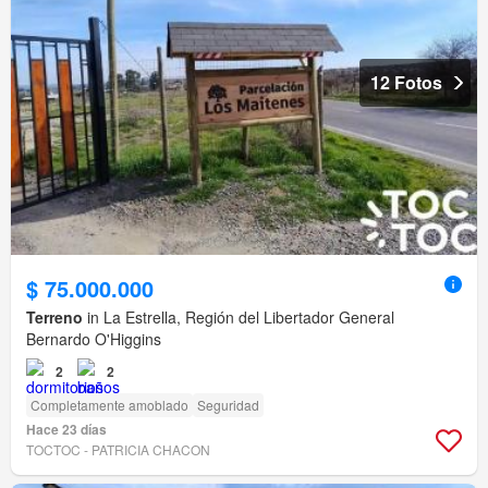
12 Fotos
$ 75.000.000
Terreno
in La Estrella, Región del Libertador General
Bernardo O'Higgins
2
2
Completamente amoblado
Seguridad
Hace 23 días
TOCTOC - PATRICIA CHACON