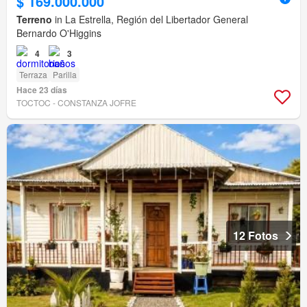
$ 169.000.000
Terreno
in La Estrella, Región del Libertador General
Bernardo O'Higgins
4
3
Terraza
Parilla
Hace 23 días
TOCTOC - CONSTANZA JOFRE
12 Fotos