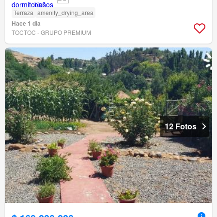
Terraza
amenity_drying_area
Hace 1 día
TOCTOC - GRUPO PREMIUM
12 Fotos