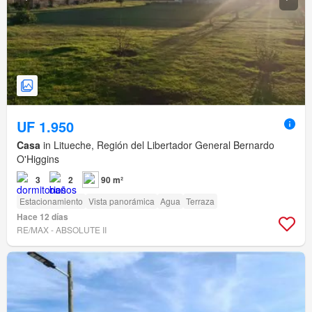
UF 1.950
Casa
in Litueche, Región del Libertador General Bernardo
O'Higgins
3
2
90 m²
Estacionamiento
Vista panorámica
Agua
Terraza
Hace 12 días
RE/MAX - ABSOLUTE II