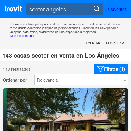
Tus favoritos
Usamos cookies para personalizar tu experiencia en Trovit, analizar el tráfico
y mostrarte contenido y anuncios personalizados. Si continúas navegando o
aceptas este aviso, disfrutarás de una experiencia mejorada.
Más información
ACEPTAR
BLOQUEAR
143 casas sector en venta en Los Ángeles
Filtros (1)
143 resultados
Ordenar por