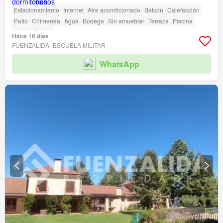
Estacionamiento
Internet
Aire acondicionado
Balcón
Calefacción
Patio
Chimenea
Agua
Bodega
Sin amueblar
Terraza
Piscina
Jardín
Parilla
Hace 16 días
FUENZALIDA- ESCUELA MILITAR
WhatsApp