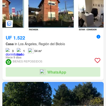
UF 1.522
Casa
in Los Ángeles, Región del Biobío
3
1
54 m²
Hace 9 días
BIENES REPOSEIDOS
WhatsApp