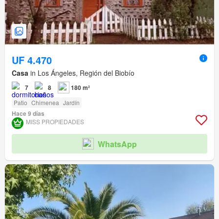
UF 4.470
Casa
in Los Ángeles, Región del Biobío
7
8
180 m²
Patio
Chimenea
Jardín
Hace 9 días
MISS PROPIEDADES
WhatsApp