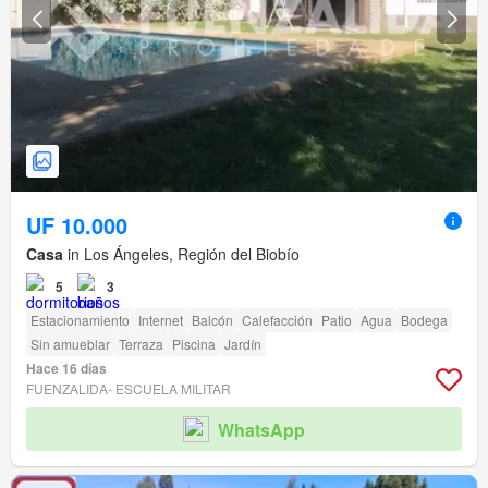
UF 10.000
Casa
in Los Ángeles, Región del Biobío
5
3
Estacionamiento
Internet
Balcón
Calefacción
Patio
Agua
Bodega
Sin amueblar
Terraza
Piscina
Jardín
Hace 16 días
FUENZALIDA- ESCUELA MILITAR
WhatsApp