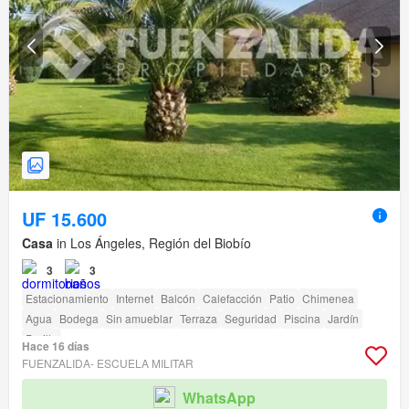
UF 15.600
Casa
in Los Ángeles, Región del Biobío
3
3
Estacionamiento
Internet
Balcón
Calefacción
Patio
Chimenea
Agua
Bodega
Sin amueblar
Terraza
Seguridad
Piscina
Jardín
Parilla
Hace 16 días
FUENZALIDA- ESCUELA MILITAR
WhatsApp