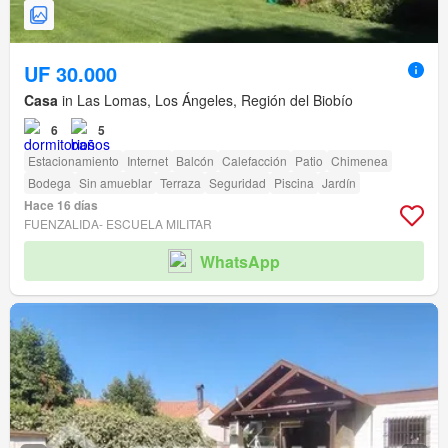
UF 30.000
Casa
in Las Lomas, Los Ángeles, Región del Biobío
6
5
Estacionamiento
Internet
Balcón
Calefacción
Patio
Chimenea
Bodega
Sin amueblar
Terraza
Seguridad
Piscina
Jardín
Hace 16 días
FUENZALIDA- ESCUELA MILITAR
WhatsApp