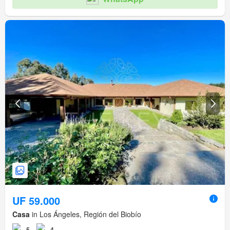
UF 59.000
Casa
in Los Ángeles, Región del Biobío
5
4