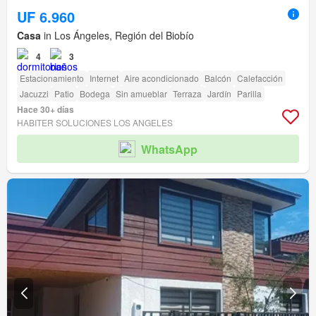
UF 6.960
Casa
in Los Ángeles, Región del Biobío
4
3
Estacionamiento
Internet
Aire acondicionado
Balcón
Calefacción
Jacuzzi
Patio
Bodega
Sin amueblar
Terraza
Jardín
Parilla
Hace 30+ días
HABITER SOLUCIONES LOS ANGELES
WhatsApp