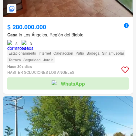
$ 280.000.000
Casa
in Los Ángeles, Región del Biobío
3
3
Estacionamiento
Internet
Calefacción
Patio
Bodega
Sin amueblar
Terraza
Seguridad
Jardín
Hace 30+ días
HABITER SOLUCIONES LOS ANGELES
WhatsApp