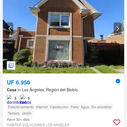
UF 6.950
Casa
in Los Ángeles, Región del Biobío
5
5
Estacionamiento
Internet
Calefacción
Patio
Agua
Sin amueblar
Terraza
Jardín
Hace 30+ días
HABITER SOLUCIONES LOS ANGELES