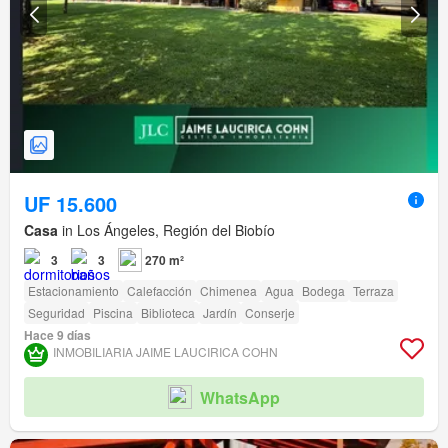
UF 15.600
Casa
in Los Ángeles, Región del Biobío
3
3
270 m²
Estacionamiento
Calefacción
Chimenea
Agua
Bodega
Terraza
Seguridad
Piscina
Biblioteca
Jardín
Conserje
Hace 9 días
INMOBILIARIA JAIME LAUCIRICA COHN
WhatsApp