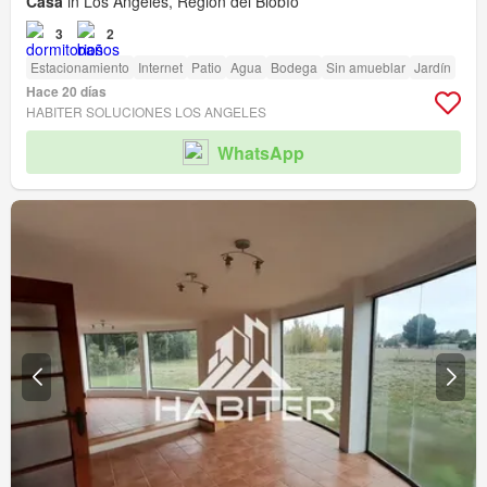
Casa
in Los Ángeles, Región del Biobío
3
2
Estacionamiento
Internet
Patio
Agua
Bodega
Sin amueblar
Jardín
Hace 20 días
HABITER SOLUCIONES LOS ANGELES
WhatsApp