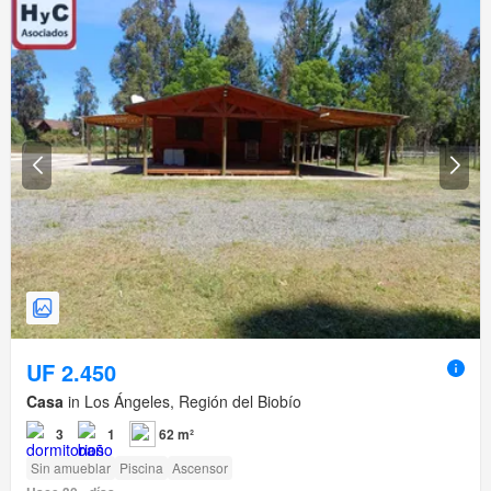
UF 2.450
Casa
in Los Ángeles, Región del Biobío
3
1
62 m²
Sin amueblar
Piscina
Ascensor