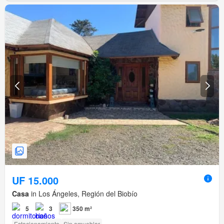
UF 15.000
Casa
in Los Ángeles, Región del Biobío
5
3
350 m²
Estacionamiento
Sin amueblar