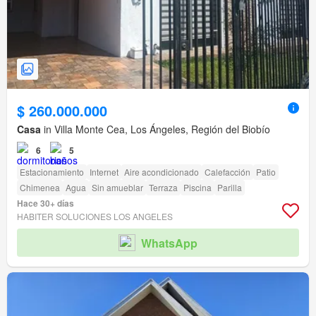
$ 260.000.000
Casa
in Villa Monte Cea, Los Ángeles, Región del Biobío
6
5
Estacionamiento
Internet
Aire acondicionado
Calefacción
Patio
Chimenea
Agua
Sin amueblar
Terraza
Piscina
Parilla
Hace 30+ días
HABITER SOLUCIONES LOS ANGELES
WhatsApp