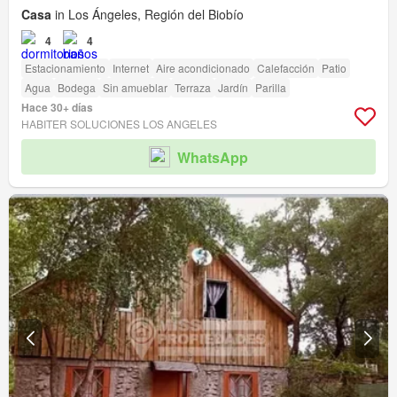
Casa
in Los Ángeles, Región del Biobío
4
4
Estacionamiento
Internet
Aire acondicionado
Calefacción
Patio
Agua
Bodega
Sin amueblar
Terraza
Jardín
Parilla
Hace 30+ días
HABITER SOLUCIONES LOS ANGELES
WhatsApp