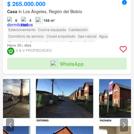
$ 265.000.000
Casa
in Los Ángeles, Región del Biobío
6
4
168 m²
Estacionamiento
Cocina equipada
Calefacción
Dormitorio de servicio
Closet empotrado
Gas natural
Agua
Electricidad
Bodega
Sin amueblar
Piscina
Parilla
Hace 30+ días
Acceso para personas con discapacidad
V & V PROPIEDADES
WhatsApp