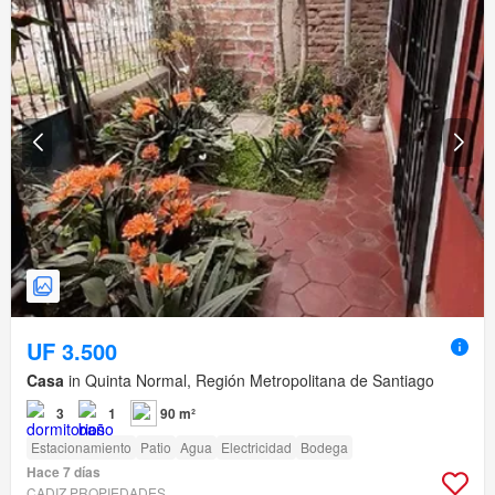
UF 3.500
Casa
in Quinta Normal, Región Metropolitana de Santiago
3
1
90 m²
Estacionamiento
Patio
Agua
Electricidad
Bodega
Hace 7 días
CADIZ PROPIEDADES