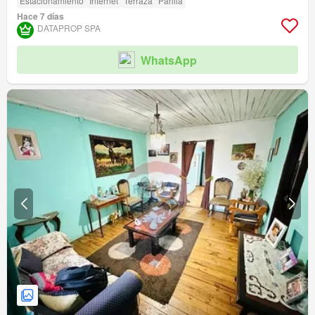
Estacionamiento
Internet
Terraza
Parilla
Hace 7 días
DATAPROP SPA
WhatsApp