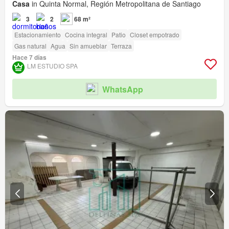
Casa
in Quinta Normal, Región Metropolitana de Santiago
3
2
68 m²
Estacionamiento
Cocina integral
Patio
Closet empotrado
Gas natural
Agua
Sin amueblar
Terraza
Hace 7 días
LM ESTUDIO SPA
WhatsApp