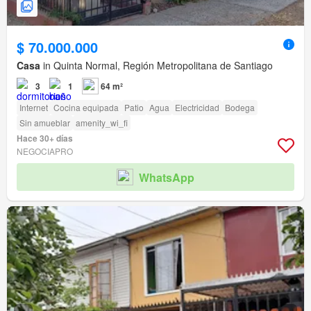
$ 70.000.000
Casa
in Quinta Normal, Región Metropolitana de Santiago
3
1
64 m²
Internet
Cocina equipada
Patio
Agua
Electricidad
Bodega
Sin amueblar
amenity_wi_fi
Hace 30+ días
NEGOCIAPRO
WhatsApp