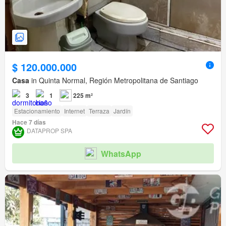
$ 120.000.000
Casa
in Quinta Normal, Región Metropolitana de Santiago
3
1
225 m²
Estacionamiento
Internet
Terraza
Jardín
Hace 7 días
DATAPROP SPA
WhatsApp