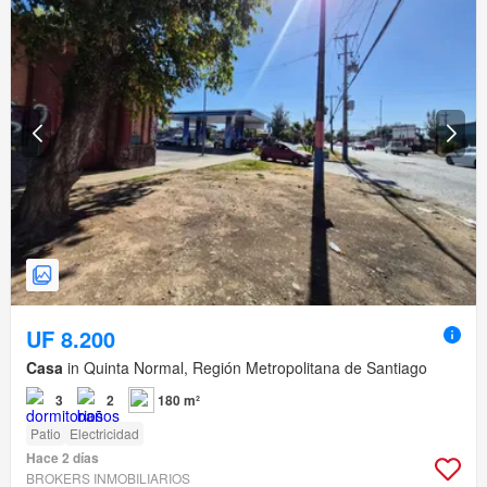
UF 8.200
Casa
in Quinta Normal, Región Metropolitana de Santiago
3
2
180 m²
Patio
Electricidad
Hace 2 días
BROKERS INMOBILIARIOS