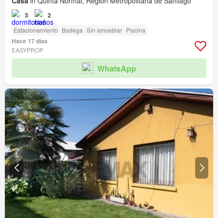
Casa
in Quinta Normal, Región Metropolitana de Santiago
3
2
Estacionamiento
Bodega
Sin amueblar
Piscina
Hace 17 días
EASYPROP
WhatsApp