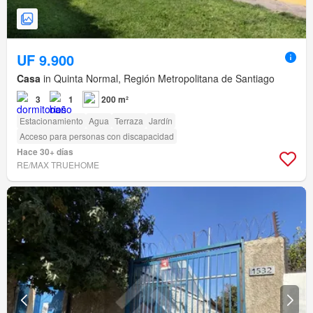
UF 9.900
Casa
in Quinta Normal, Región Metropolitana de Santiago
3
1
200 m²
Estacionamiento
Agua
Terraza
Jardín
Acceso para personas con discapacidad
Hace 30+ días
RE/MAX TRUEHOME