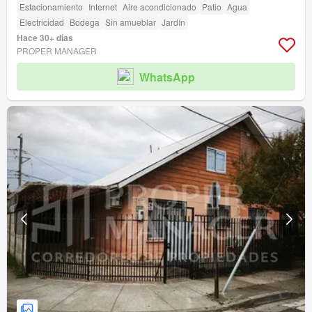
Estacionamiento
Internet
Aire acondicionado
Patio
Agua
Electricidad
Bodega
Sin amueblar
Jardín
Hace 30+ días
PROPER MANAGER
WhatsApp