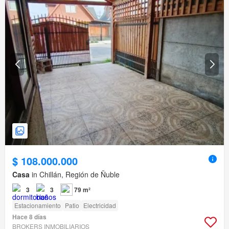
$ 108.000.000
Casa
in Chillán, Región de Ñuble
3
3
79 m²
Estacionamiento
Patio
Electricidad
Hace 8 días
BROKERS INMOBILIARIOS