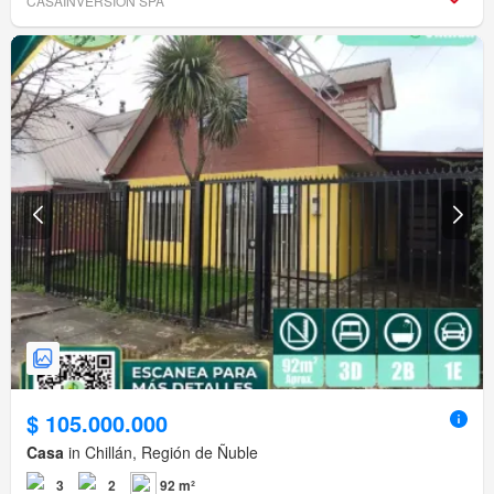
CASAINVERSION SPA
$ 105.000.000
Casa
in Chillán, Región de Ñuble
3
2
92 m²