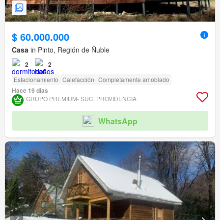
$ 60.000.000
Casa
in Pinto, Región de Ñuble
2
2
Estacionamiento
Calefacción
Completamente amoblado
Hace 19 días
GRUPO PREMIUM- SUC. PROVIDENCIA
WhatsApp