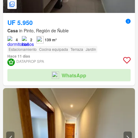
UF 5.950
Casa
in Pinto, Región de Ñuble
4
2
139 m²
Estacionamiento
Cocina equipada
Terraza
Jardín
Hace 11 días
DATAPROP SPA
WhatsApp