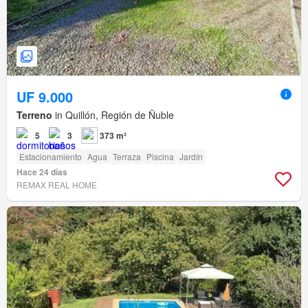
UF 9.000
Terreno
in Quillón, Región de Ñuble
5
3
373 m²
Estacionamiento
Agua
Terraza
Piscina
Jardín
Hace 24 días
REMAX REAL HOME