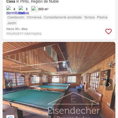
Casa
in Pinto, Región de Ñuble
4
3
203 m²
Calefacción
Chimenea
Completamente amoblado
Terraza
Piscina
Jardín
Hace 30+ días
PROPERTY PARTNERS