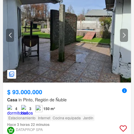
$ 93.000.000
Casa
in Pinto, Región de Ñuble
4
3
150 m²
Estacionamiento
Internet
Cocina equipada
Jardín
Hace 3 horas 22 minutos
DATAPROP SPA