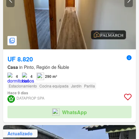
UF 8.820
Casa
in Pinto, Región de Ñuble
4
4
290 m²
Estacionamiento
Cocina equipada
Jardín
Parilla
Hace 9 días
DATAPROP SPA
WhatsApp
Actualizado