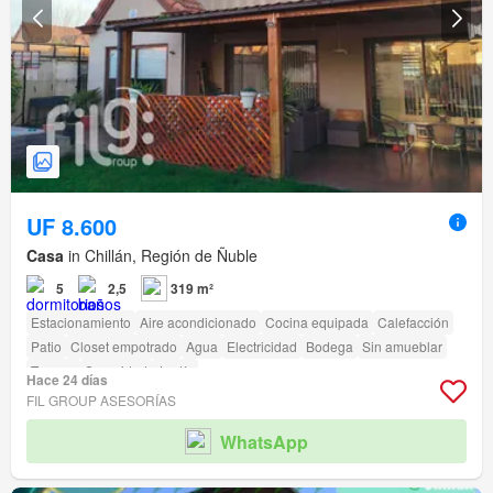
UF 8.600
Casa
in Chillán, Región de Ñuble
5
2,5
319 m²
Estacionamiento
Aire acondicionado
Cocina equipada
Calefacción
Patio
Closet empotrado
Agua
Electricidad
Bodega
Sin amueblar
Terraza
Seguridad
Jardín
Hace 24 días
FIL GROUP ASESORÍAS
WhatsApp