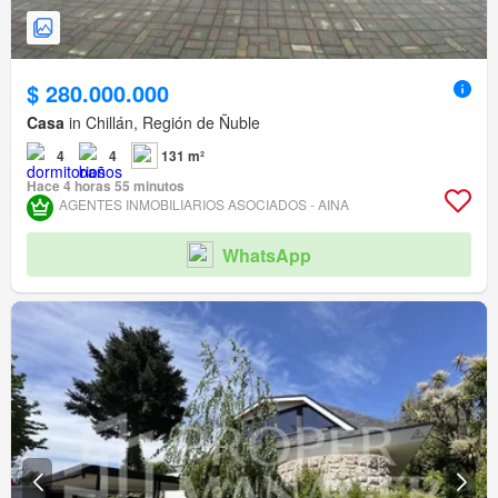
$ 280.000.000
Casa
in Chillán, Región de Ñuble
4
4
131 m²
Hace 4 horas 55 minutos
AGENTES INMOBILIARIOS ASOCIADOS - AINA
WhatsApp