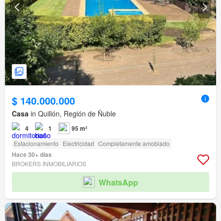
$ 140.000.000
Casa
in Quillón, Región de Ñuble
4
1
95 m²
Estacionamiento
Electricidad
Completamente amoblado
Hace 30+ días
BROKERS INMOBILIARIOS
WhatsApp