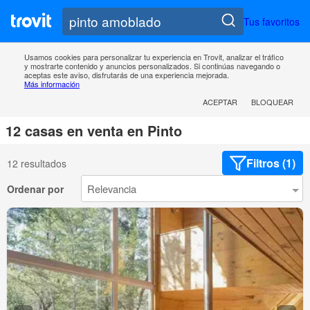
Tus favoritos
Usamos cookies para personalizar tu experiencia en Trovit, analizar el tráfico
y mostrarte contenido y anuncios personalizados. Si continúas navegando o
aceptas este aviso, disfrutarás de una experiencia mejorada.
Más información
ACEPTAR
BLOQUEAR
12 casas en venta en Pinto
Filtros (1)
12 resultados
Ordenar por