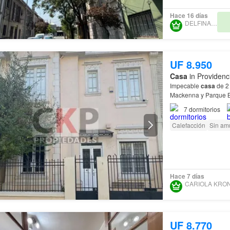
Hace 16 días
DELFINAS SPA
UF 8.950
Casa
in Providenc
Impecable
casa
de 2 
Mackenna y Parque 
7
dormitorios
Calefacción
Sin am
Hace 7 días
UF 8.770