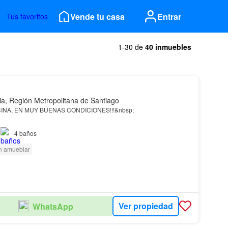
Vende tu casa
Entrar
Tus favoritos
1-30 de
40 inmuebles
ia, Región Metropolitana de Santiago
CINA, EN MUY BUENAS CONDICIONES!!!&nbsp;
ranquilo de
providencia
, Suecia con Eliodoro Yáñez…
4
baños
n amueblar
Ver propiedad
WhatsApp