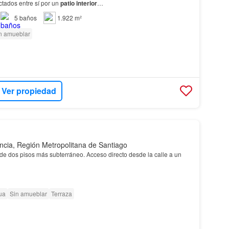
ctados entre sí por un
patio interior
…
5
baños
1.922 m²
n amueblar
Ver propiedad
ncia, Región Metropolitana de Santiago
de dos pisos más subterráneo. Acceso directo desde la calle a un
ua
Sin amueblar
Terraza