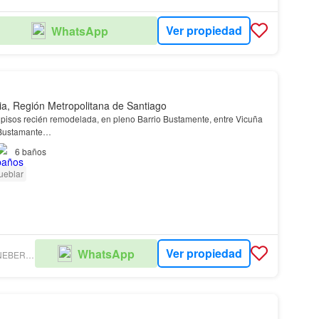
Ver propiedad
WhatsApp
ia, Región Metropolitana de Santiago
pisos recién remodelada, en pleno Barrio Bustamente, entre Vicuña
Bustamante…
6
baños
ueblar
Ver propiedad
WhatsApp
CARIOLA KRONEBERG PROPIEDADES