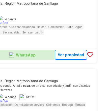
ia, Región Metropolitana de Santiago
4
baños
2 aproximados construidos y más 43 m2 de subterráneo
ternet
Aire acondicionado
Balcón
Calefacción
Patio
Agua
a
Sin amueblar
Terraza
Jardín
Ver propiedad
WhatsApp
ia, Región Metropolitana de Santiago
Ehrenfeld Propiedades vende: Amplia
casa
, de un piso, con zócalo y jardín con distintas
y terrazas
4
baños
619 m²
lefacción
Dormitorio de servicio
Chimenea
Bodega
Terraza