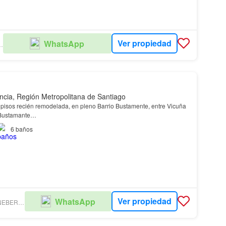
Ver propiedad
WhatsApp
ROPIEDADES
ncia, Región Metropolitana de Santiago
pisos recién remodelada, en pleno Barrio Bustamente, entre Vicuña
Bustamante…
6
baños
Ver propiedad
WhatsApp
CARIOLA KRONEBERG PROPIEDADES