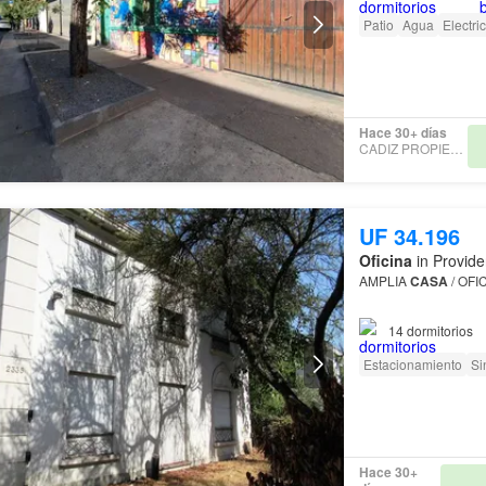
Patio
Agua
Electri
Hace 30+ días
CADIZ PROPIEDADES
UF 34.196
Oficina
in Provide
AMPLIA
CASA
/ OFI
Barrio residencial y t
14
dormitorios
Estacionamiento
Si
Hace 30+