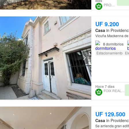
días
PROURBE
UF 9.200
Casa
in Providenc
Vicuña Mackenna de
8
dormitorios
Estacionamiento
El
Hace 7 días
FOIX REALTY 100
UF 129.500
Casa
in Providenc
Se arrienda gran edif