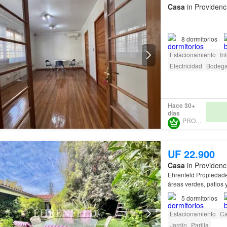
Casa
in Providenc
CASA
1
8
dormitorios
Primer piso con 90 m
Estacionamiento
In
Electricidad
Bodeg
Hace 30+
días
PROURBE
UF 22.900
Casa
in Providenc
áreas verdes, patios 
5
dormitorios
Estacionamiento
Ca
Jardín
Parilla