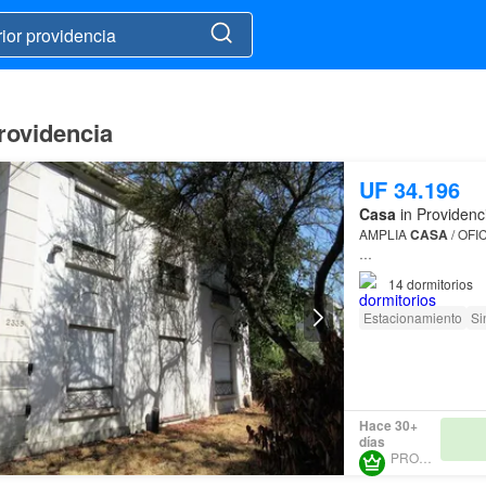
Providencia
UF 34.196
Casa
in Providenc
AMPLIA
CASA
/ OFI
Barrio residencial y t
14
dormitorios
Estacionamiento
Si
Hace 30+
días
PROURBE