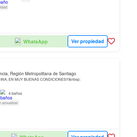
cidad
Ver propiedad
WhatsApp
ncia, Región Metropolitana de Santiago
CINA, EN MUY BUENAS CONDICIONES!!!&nbsp;
ranquilo de
providencia
, Suecia con Eliodoro Yáñez…
4
baños
n amueblar
Ver propiedad