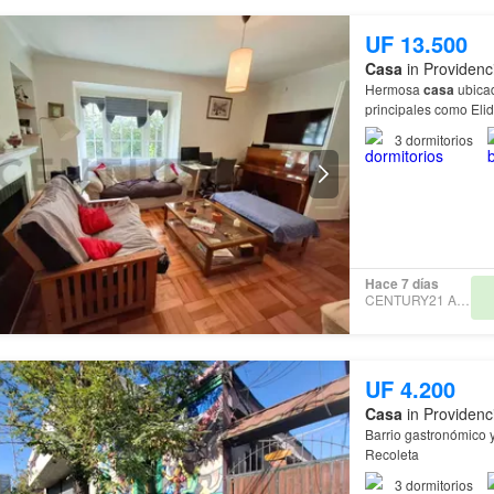
UF 13.500
Casa
in Providenc
Hermosa
casa
ubicad
principales como Eli
3
dormitorios
Hace 7 días
CENTURY21 APRICA
UF 4.200
Casa
in Providenc
Barrio gastronómico y
Recoleta
3
dormitorios