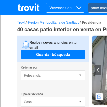
Viviendas en v
enta
Trovit
Región Metropolitana de Santiago
Providencia
40 casas patio interior en venta en 
Recibe nuevos anuncios en tu
email
Guardar búsqueda
Ordenar por
Relevancia
Tipo de vivienda
Casa