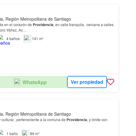
ia, Región Metropolitana de Santiago
a en el corazón de
Providencia
, en calle tranquila, cercana a calles
doro Yáñez, Av…
4
baños
141 m²
Ver propiedad
WhatsApp
ia, Región Metropolitana de Santiago
 cultural , perteneciente a la comuna de
Providencia
, y limite con
1
baño
89 m²