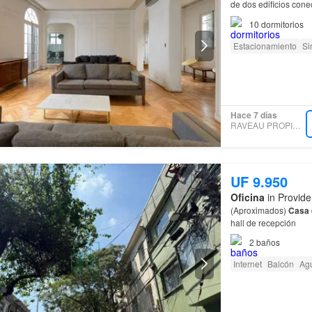
de dos edificios cone
10
dormitorios
Estacionamiento
Si
Hace 7 días
RAVEAU PROPIEDADES
UF 9.950
Oficina
in Provide
(Aproximados)
Casa
hall de recepción
2
baños
Internet
Balcón
Ag