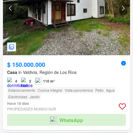
$ 150.000.000
Casa
in Valdivia, Región de Los Ríos
4
2
110 m²
Estacionamiento
Cocina integral
Vista panorámica
Patio
Agua
Electricidad
Jardín
Hace 18 días
PROPIEDADES MUNDO SUR
WhatsApp