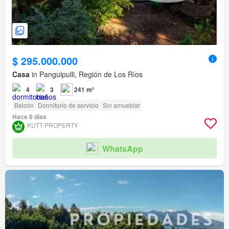
$ 295.000.000
Casa
in Panguipulli, Región de Los Ríos
4
3
241 m²
Balcón
Dormitorio de servicio
Sin amueblar
Hace 8 días
KUTT PROPERTY
WhatsApp