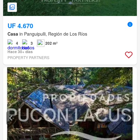
UF 4.670
Casa
in Panguipulli, Región de Los Ríos
4
3
202 m²
Hace 30+ días
PROPERTY PARTNERS