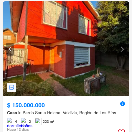
$ 150.000.000
Casa
in Barrio Santa Helena, Valdivia, Región de Los Ríos
4
2
223 m²
Hace 13 días