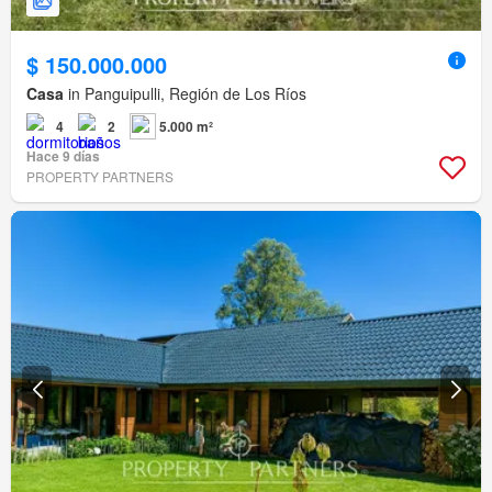
$ 150.000.000
Casa
in Panguipulli, Región de Los Ríos
4
2
5.000 m²
Hace 9 días
PROPERTY PARTNERS