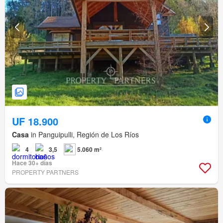
UF 18.900
Casa
in Panguipulli, Región de Los Ríos
4
3,5
5.060 m²
Hace 30+ días
PROPERTY PARTNERS