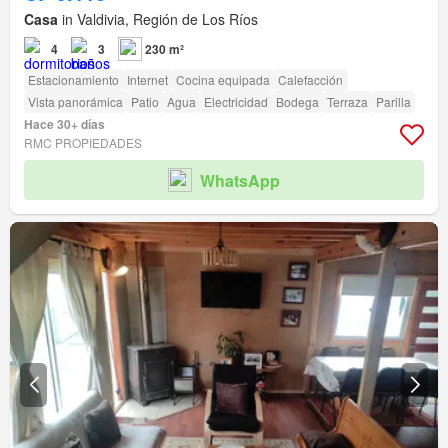
Casa
in Valdivia, Región de Los Ríos
4
3
230 m²
Estacionamiento
Internet
Cocina equipada
Calefacción
Vista panorámica
Patio
Agua
Electricidad
Bodega
Terraza
Parilla
Hace 30+ días
RMC PROPIEDADES
WhatsApp