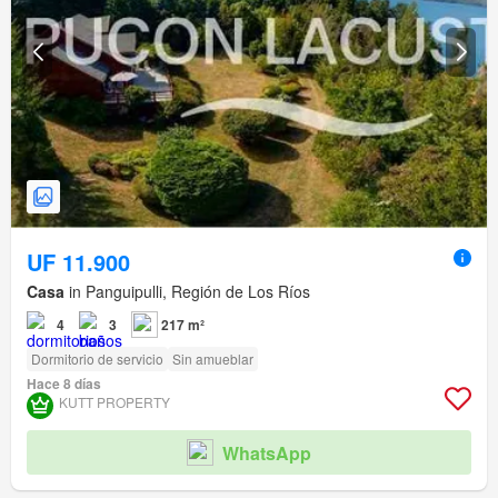
UF 11.900
Casa
in Panguipulli, Región de Los Ríos
4
3
217 m²
Dormitorio de servicio
Sin amueblar
Hace 8 días
KUTT PROPERTY
WhatsApp