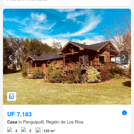
UF 7.183
Casa
in Panguipulli, Región de Los Ríos
4
2
120 m²