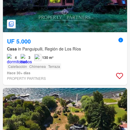
UF 5.000
Casa
in Panguipulli, Región de Los Ríos
4
3
130 m²
Calefacción
Chimenea
Terraza
Hace 30+ días
PROPERTY PARTNERS