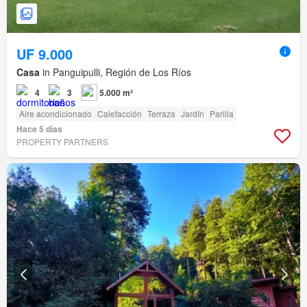
UF 9.000
Casa
in Panguipulli, Región de Los Ríos
4
3
5.000 m²
Aire acondicionado
Calefacción
Terraza
Jardín
Parilla
Hace 5 días
PROPERTY PARTNERS