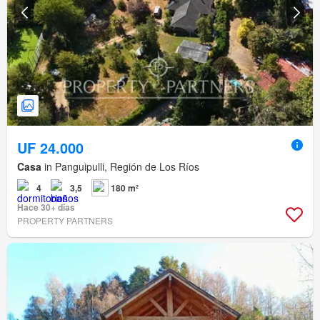
UF 24.000
Casa
in Panguipulli, Región de Los Ríos
4
3,5
180 m²
Hace 30+ días
PROPERTY PARTNERS