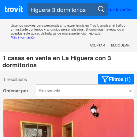
Tus favoritos
Usamos cookies para personalizar tu experiencia en Trovit, analizar el tráfico
y mostrarte contenido y anuncios personalizados. Si continúas navegando o
aceptas este aviso, disfrutarás de una experiencia mejorada.
Más información
ACEPTAR
BLOQUEAR
1 casas en venta en La Higuera con 3
dormitorios
Filtros (1)
1 resultados
Ordenar por