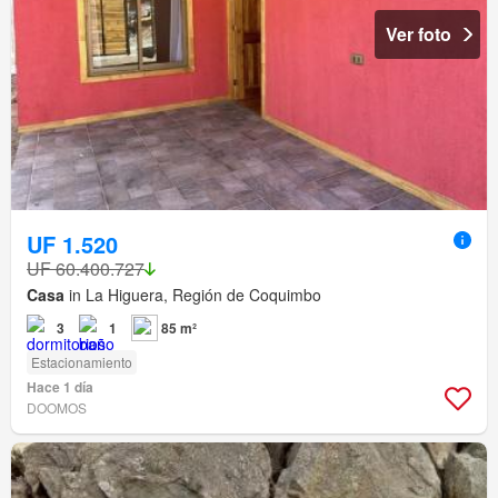
Ver foto
UF 1.520
UF 60.400.727
Casa
in La Higuera, Región de Coquimbo
3
1
85 m²
Estacionamiento
Hace 1 día
DOOMOS