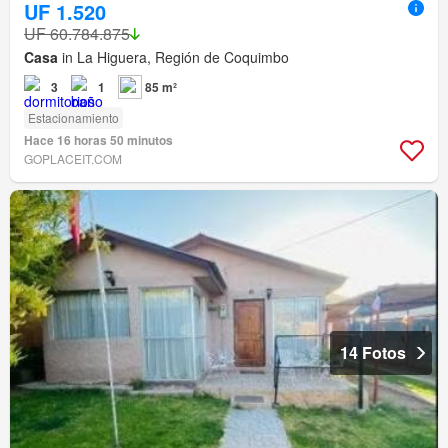
UF 1.520
UF 60.784.875
Casa
in La Higuera, Región de Coquimbo
3
1
85 m²
Estacionamiento
Hace 16 horas 50 minutos
GOPLACEIT.COM
14 Fotos