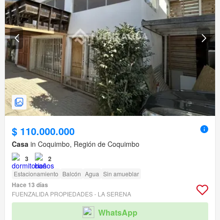
$ 110.000.000
Casa
in Coquimbo, Región de Coquimbo
3
2
Estacionamiento
Balcón
Agua
Sin amueblar
Hace 13 días
FUENZALIDA PROPIEDADES - LA SERENA
WhatsApp