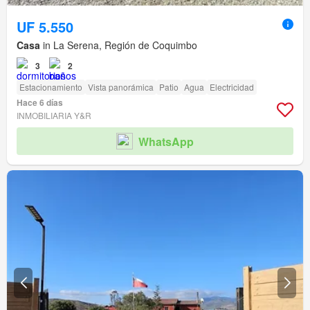
UF 5.550
Casa
in La Serena, Región de Coquimbo
3
2
Estacionamiento
Vista panorámica
Patio
Agua
Electricidad
Hace 6 días
INMOBILIARIA Y&R
WhatsApp