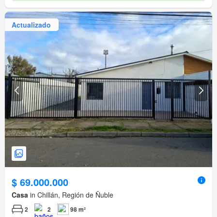
Actualizado
$ 69.000.000
Casa
in Chillán, Región de Ñuble
2
2
98 m²