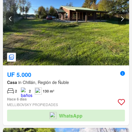
UF 5.000
Casa
in Chillán, Región de Ñuble
2
2
130 m²
Hace 6 días
MELLIBOVSKY PROPIEDADES
WhatsApp