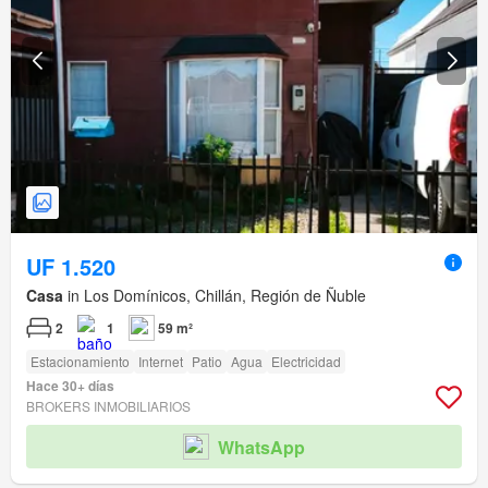
UF 1.520
Casa
in Los Domínicos, Chillán, Región de Ñuble
2
1
59 m²
Estacionamiento
Internet
Patio
Agua
Electricidad
Hace 30+ días
BROKERS INMOBILIARIOS
WhatsApp