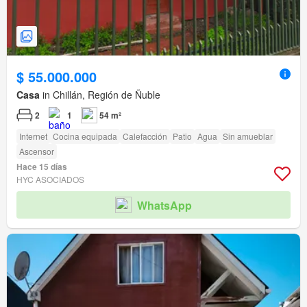
$ 55.000.000
Casa
in Chillán, Región de Ñuble
2
1
54 m²
Internet
Cocina equipada
Calefacción
Patio
Agua
Sin amueblar
Ascensor
Hace 15 días
HYC ASOCIADOS
WhatsApp