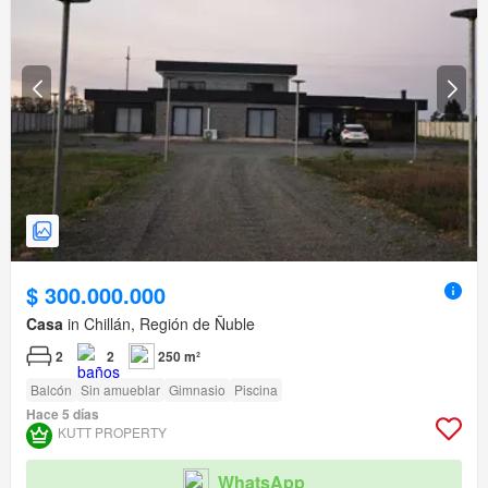
$ 300.000.000
Casa
in Chillán, Región de Ñuble
2
2
250 m²
Balcón
Sin amueblar
Gimnasio
Piscina
Hace 5 días
KUTT PROPERTY
WhatsApp