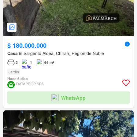
$ 180.000.000
Casa
in Sargento Aldea, Chillán, Región de Ñuble
2
1
66 m²
Jardín
Hace 6 días
DATAPROP SPA
WhatsApp