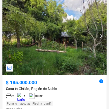
$ 195.000.000
Casa
in Chillán, Región de Ñuble
2
1
30 m²
Permite mascotas
Piscina
Jardín
Hace 6 días