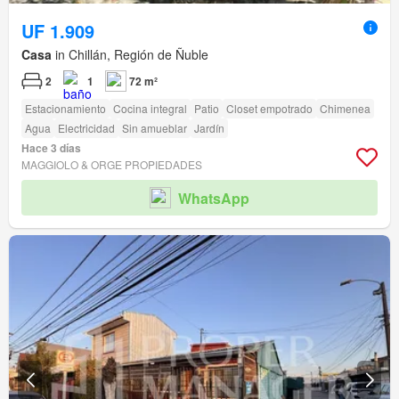
UF 1.909
Casa
in Chillán, Región de Ñuble
2
1
72 m²
Estacionamiento
Cocina integral
Patio
Closet empotrado
Chimenea
Agua
Electricidad
Sin amueblar
Jardín
Hace 3 días
MAGGIOLO & ORGE PROPIEDADES
WhatsApp