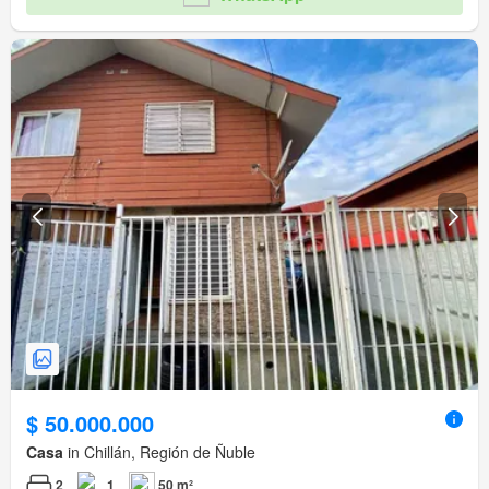
$ 50.000.000
Casa
in Chillán, Región de Ñuble
2
1
50 m²