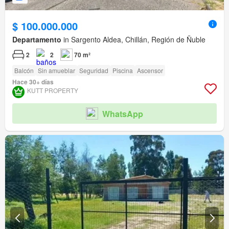
$ 100.000.000
Departamento
in Sargento Aldea, Chillán, Región de Ñuble
2
2
70 m²
Balcón
Sin amueblar
Seguridad
Piscina
Ascensor
Hace 30+ días
KUTT PROPERTY
WhatsApp