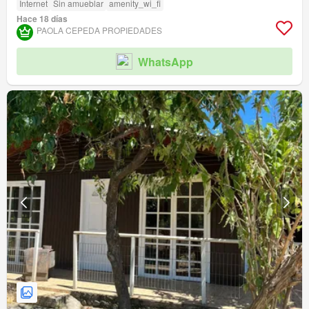
Internet
Sin amueblar
amenity_wi_fi
Hace 18 días
PAOLA CEPEDA PROPIEDADES
WhatsApp