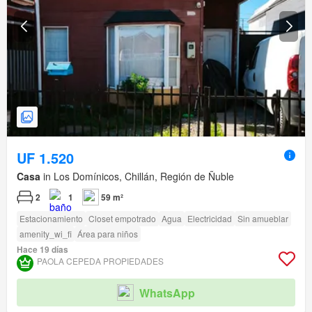
UF 1.520
Casa
in Los Domínicos, Chillán, Región de Ñuble
2
1
59 m²
Estacionamiento
Closet empotrado
Agua
Electricidad
Sin amueblar
amenity_wi_fi
Área para niños
Hace 19 días
PAOLA CEPEDA PROPIEDADES
WhatsApp