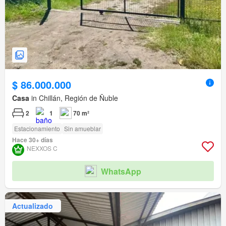
$ 86.000.000
Casa
in Chillán, Región de Ñuble
2
1
70 m²
Estacionamiento
Sin amueblar
Hace 30+ días
NEXXOS C
WhatsApp
Actualizado