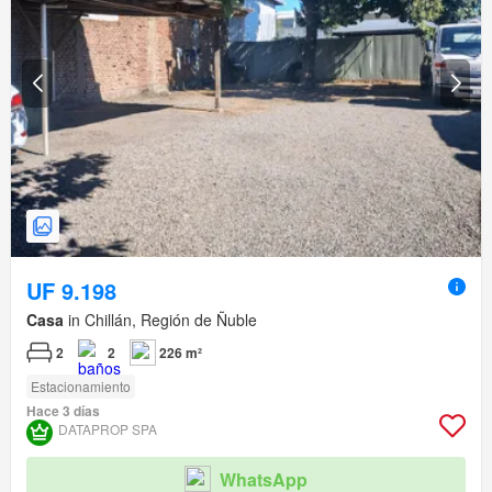
UF 9.198
Casa
in Chillán, Región de Ñuble
2
2
226 m²
Estacionamiento
Hace 3 días
DATAPROP SPA
WhatsApp