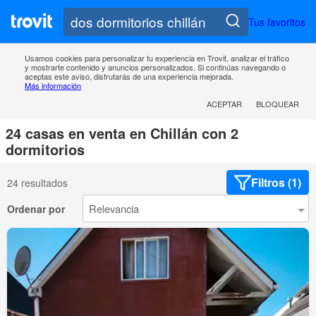
Tus favoritos
Usamos cookies para personalizar tu experiencia en Trovit, analizar el tráfico
y mostrarte contenido y anuncios personalizados. Si continúas navegando o
aceptas este aviso, disfrutarás de una experiencia mejorada.
Más información
ACEPTAR
BLOQUEAR
24 casas en venta en Chillán con 2
dormitorios
Filtros (1)
24 resultados
Ordenar por