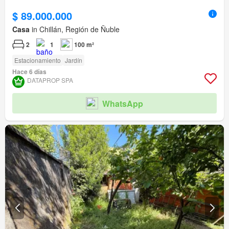
$ 89.000.000
Casa
in Chillán, Región de Ñuble
2
1
100 m²
Estacionamiento
Jardín
Hace 6 días
DATAPROP SPA
WhatsApp