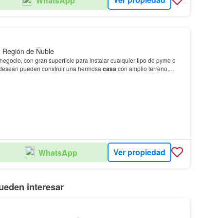
WhatsApp
, Región de Ñuble
egocio, con gran superficie para instalar cualquier tipo de pyme o
 desean pueden construir una hermosa
casa
con amplio terreno,
ble luz y alcantarillado, ubicado en…
Ver propiedad
WhatsApp
ueden interesar