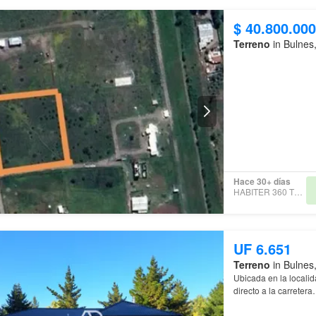
$ 40.800.000
Terreno
in Bulnes
Se vende un terreno 
Emilia Km 5,4 en Ru
Hace 30+ días
HABITER 360 TEMUCO
UF 6.651
Terreno
in Bulnes
Ubicada en la locali
directo a la carreter