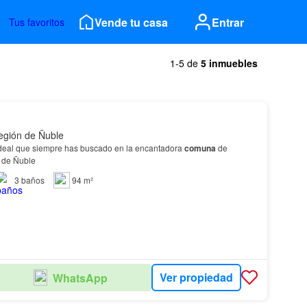
Vende tu casa
Entrar
Tus favoritos
1-5 de
5 inmuebles
egión de Ñuble
ideal que siempre has buscado en la encantadora
comuna
de
n de Ñuble
3
baños
94 m²
Ver propiedad
WhatsApp