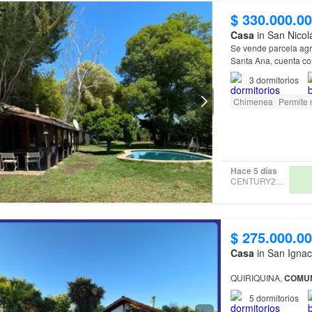
$ 330.000.0
Casa
in San Nicol
Se vende parcela agr
Santa Ana, cuenta con
baño),
Casa
de Cuid
3
dormitorios
Chimenea
Permite
Hace 5 días
CENTURY21 PRO
$ 275.000.0
Casa
in San Ignac
QUIRIQUINA,
COMU
5
dormitorios