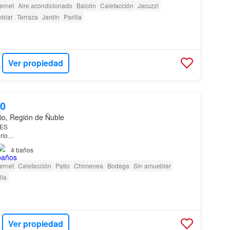
ternet
Aire acondicionado
Balcón
Calefacción
Jacuzzi
eblar
Terraza
Jardín
Parilla
Ver propiedad
ADES
00
io, Región de Ñuble
ES
rio
4
baños
ENTA – PUEBLO SECO, SAN IGNACIO,
REGIÓN
DE
ÑUBLE
! Seco,
cio,
Región
de
Ñuble
.…
ternet
Calefacción
Patio
Chimenea
Bodega
Sin amueblar
lla
Ver propiedad
ADES