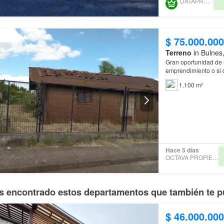
DATAPROP SPA
$ 75.000.000
Terreno
in Bulnes
Gran oportunidad de n
emprendimiento o si
cuenta con agua pota
1.100 m²
Hace 5 días
OCTAVA PROPIEDADES
 encontrado estos departamentos que también te p
$ 46.000.000