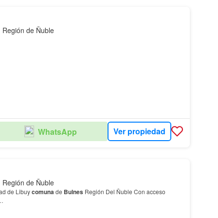
, Región de Ñuble
de 5.000 m2 en la
comuna
de
Bulnes
, específicamente en Parcelas
ta N-48-O…
Ver propiedad
WhatsApp
, Región de Ñuble
dad de Libuy
comuna
de
Bulnes
Región Del Ñuble Con acceso
a…