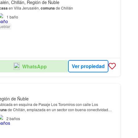
salén, Chillán, Región de Ñuble
casa
en Villa Jerusalén,
comuna
de Chillán
1
baño
ueblar
Ver propiedad
WhatsApp
Región de Ñuble
bicada en esquina de Pasaje Los Toromiros con calle Los
una
de Chillán, emplazada en un sector con buena conectividad
reno: 165 m²
2
baños