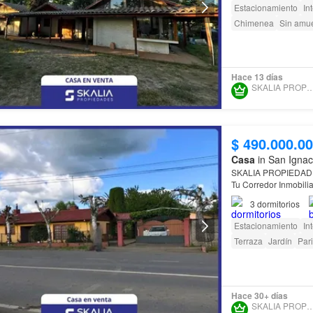
Estacionamiento
In
Chimenea
Sin amu
Hace 13 días
SKALIA PROPIED
$ 490.000.0
Casa
in San Ignac
SKALIA PROPIEDAD
Tu Corredor Inmobilia
3
dormitorios
¡
CASA
QUINTA EN V
comuna
de San Igna
Estacionamiento
In
Terraza
Jardín
Pari
Hace 30+ días
SKALIA PROPIED