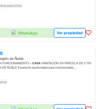
Área para niños
Ver propiedad
WhatsApp
00
Región de Ñuble
 FUNCIONAMIENTO +
CASA
HABITACIÓN EN PARCELA DE 5.700
ente oportunidad para inversionistas,
de parcela de 5.700 m con acceso directo a carretera, ubicada
ternet
Ver propiedad