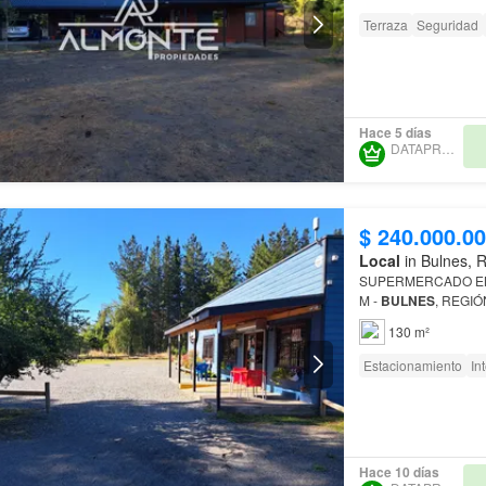
Terraza
Seguridad
Hace 5 días
DATAPROP SPA
$ 240.000.0
Local
in Bulnes, 
SUPERMERCADO EN
M -
BULNES
, REGIÓN DE ÑUBLE Excel
emprendedores Se ven
130 m²
en…
Estacionamiento
In
Hace 10 días