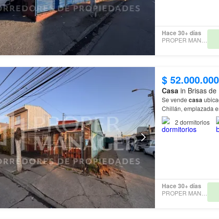
Hace 30+ días
PROPER MANAGER
$ 52.000.000
Casa
in Brisas de
Se vende
casa
ubicad
Chillán, emplazada e
•
Casa
de 2 niveles
2
dormitorios
• 2 dormitorios
…
Hace 30+ días
PROPER MANAGER