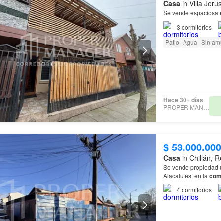
Casa
in Villa Jeru
Se vende espaciosa
3
dormitorios
Patio
Agua
Sin am
Hace 30+ días
PROPER MANAGER
$ 53.000.000
Casa
in Chillán, 
Se vende propiedad u
Alacalufes, en la
com
#8226; Superficie ter
4
dormitorios
• 65 m² aprox…