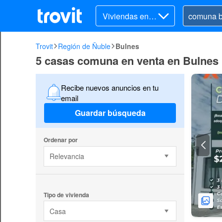
Viviendas en v
enta
Trovit
Región de Ñuble
Bulnes
5 casas comuna en venta en Bulnes
Recibe nuevos anuncios en tu
email
Guardar búsqueda
Ordenar por
Relevancia
Tipo de vivienda
Casa