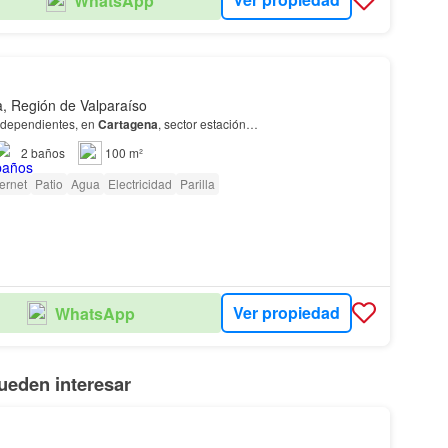
WhatsApp
, Región de Valparaíso
ndependientes, en
Cartagena
, sector estación…
2
baños
100 m²
ternet
Patio
Agua
Electricidad
Parilla
Ver propiedad
WhatsApp
ueden interesar