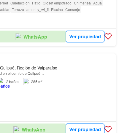
ternet
Calefacción
Patio
Closet empotrado
Chimenea
Agua
ueblar
Terraza
amenity_wi_fi
Piscina
Conserje
Ver propiedad
WhatsApp
 Quilpué, Región de Valparaíso
d en el centro de Quilpué…
2
baños
285 m²
Ver propiedad
WhatsApp