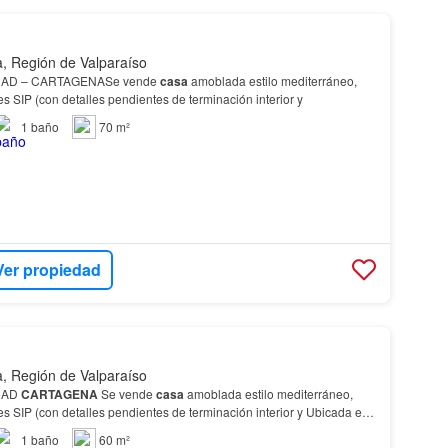
, Región de Valparaíso
AD – CARTAGENASe vende
casa
amoblada estilo mediterráneo,
s SIP (con detalles pendientes de terminación interior y
1
baño
70 m²
Ver propiedad
, Región de Valparaíso
DAD
CARTAGENA
Se vende
casa
amoblada estilo mediterráneo,
s SIP (con detalles pendientes de terminación interior y Ubicada en
cercana a Carabineros, CESFAM, negocios, lo…
1
baño
60 m²