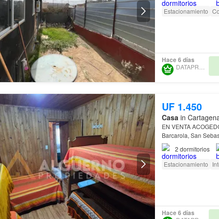
Estacionamiento
Co
Hace 6 días
DATAPROP SPA
UF 1.450
Casa
in Cartagena
EN VENTA ACOGE
Barcarola, San Sebas
2
dormitorios
Estacionamiento
In
Hace 6 días