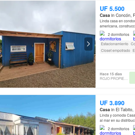
UF 5.500
Casa
in Concón, R
Linda casa en condomi
americana, construcc
2
dormitorios
Estacionamiento
Co
Closet empotrado
E
Hace 15 días
ROJO PROPIEDADES
UF 3.890
Casa
in El Tabito,
Linda y comoda Casa 
al mar en su distribucion ptesenta cons
dormitorios y 1 baño 
2
dormitorios