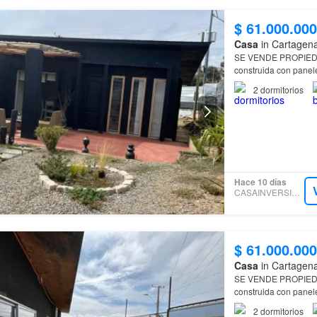
$ 61.000.000
Casa
in Cartagena
SE VENDE PROPIED
construida con panele
2
dormitorios
Hace 10 días
CASAINVERSION SPA
$ 61.000.000
Casa
in Cartagena
SE VENDE PROPIE
construida con panele
sector residencial, 
2
dormitorios