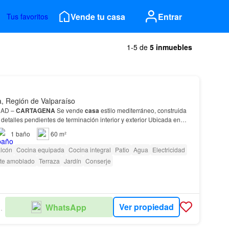
Vende tu casa
Entrar
Tus favoritos
1-5 de
5 inmuebles
, Región de Valparaíso
DAD –
CARTAGENA
Se vende
casa
estilo mediterráneo, construida
detalles pendientes de terminación interior y exterior Ubicada en
cercana a Carabineros, CESFAM, negocios,…
1
baño
60 m²
lcón
Cocina equipada
Cocina integral
Patio
Agua
Electricidad
te amoblado
Terraza
Jardín
Conserje
Ver propiedad
WhatsApp
EDADES.CL