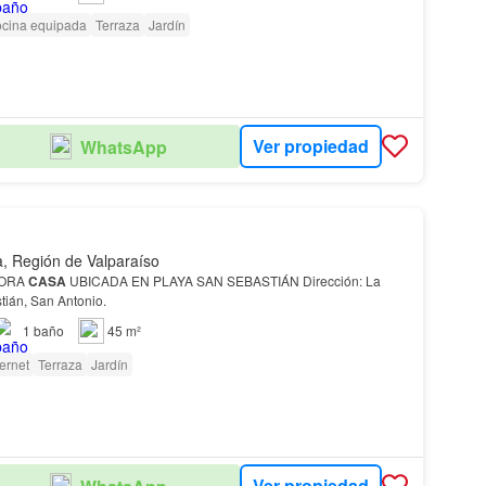
cina equipada
Terraza
Jardín
Ver propiedad
WhatsApp
, Región de Valparaíso
DORA
CASA
UBICADA EN PLAYA SAN SEBASTIÁN Dirección: La
tián, San Antonio.
1
baño
45 m²
ternet
Terraza
Jardín
Ver propiedad