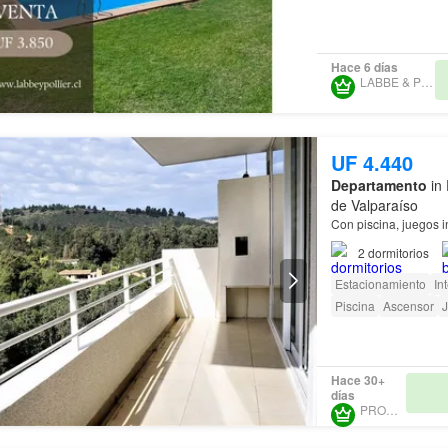
Hace 6 días
LABBE & POLLIER
UF 4.440
Departamento
in 
de Valparaíso
Con piscina, juegos i
2
dormitorios
Estacionamiento
In
Piscina
Ascensor
J
Hace 30+
días
PROURBE