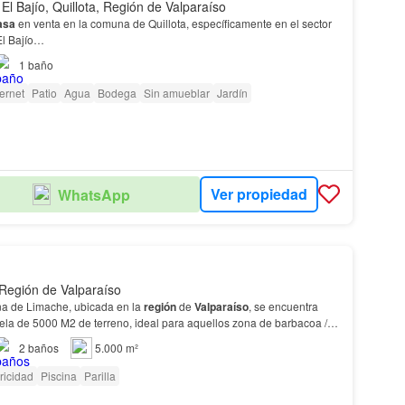
El Bajío, Quillota, Región de Valparaíso
asa
en venta en la comuna de Quillota, específicamente en el sector
El Bajío…
1
baño
ternet
Patio
Agua
Bodega
Sin amueblar
Jardín
Ver propiedad
WhatsApp
Región de Valparaíso
na de Limache, ubicada en la
región
de
Valparaíso
, se encuentra
ela de 5000 M2 de terreno, ideal para aquellos zona de barbacoa /
erfecta para organizar reuniones…
2
baños
5.000 m²
ricidad
Piscina
Parilla