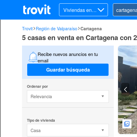
Viviendas en v
enta
Trovit
Región de Valparaíso
Cartagena
5 casas en venta en Cartagena con 2
Recibe nuevos anuncios en tu
email
Guardar búsqueda
Ordenar por
Relevancia
Tipo de vivienda
Casa