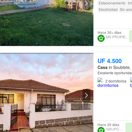
Estacionamiento
In
Electricidad
Sin am
Hace 30+ días
MV PROPIEDADES
UF 4.500
Casa
in Soublete,
Excelente oportunida
2
dormitorios
Hace 20 días
GRUPO CUETO