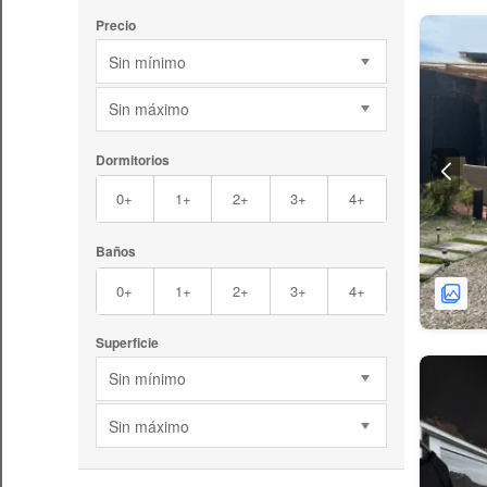
Precio
Sin mínimo
Sin máximo
Dormitorios
0+
1+
2+
3+
4+
Baños
0+
1+
2+
3+
4+
Superficie
Sin mínimo
Sin máximo