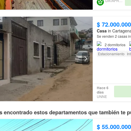
DATAPROP SPA
$ 72.000.000
Casa
in Cartagena
Se venden 2 casas i
2
dormitorios
Estacionamiento
In
Hace 6
días
UNNE
 encontrado estos departamentos que también te p
$ 55.000.000