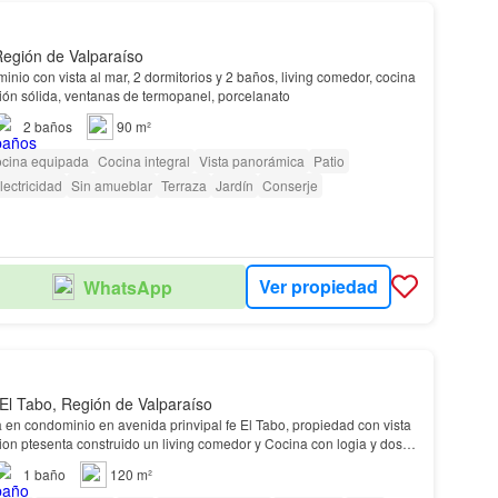
egión de Valparaíso
nio con vista al mar, 2 dormitorios y 2 baños, living comedor, cocina
ión sólida, ventanas de termopanel, porcelanato
2
baños
90 m²
cina equipada
Cocina integral
Vista panorámica
Patio
lectricidad
Sin amueblar
Terraza
Jardín
Conserje
Ver propiedad
WhatsApp
 El Tabo, Región de Valparaíso
en condominio en avenida prinvipal fe El Tabo, propiedad con vista
truido un living comedor y Cocina con logia y dos
. Terraza techada y con raf…
1
baño
120 m²