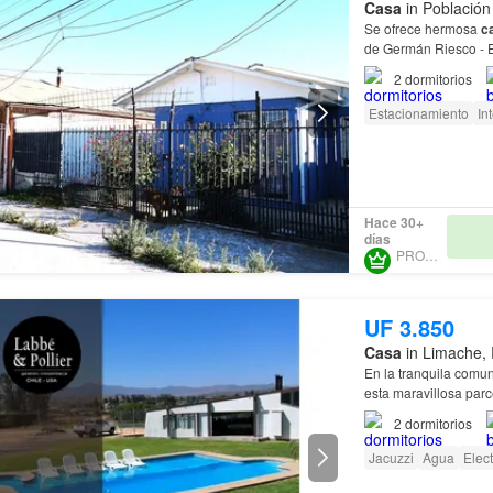
Casa
in Población 
Se ofrece hermosa
c
de Germán Riesco - 
2
dormitorios
Estacionamiento
In
Hace 30+
días
PROURBE
UF 3.850
Casa
in Limache, 
En la tranquila comu
esta maravillosa parc
parrilla / quincho, p
2
dormitorios
Jacuzzi
Agua
Elect