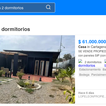
 dormitorios
$ 61.000.000
Casa
in Cartagena
SE VENDE PROPIE
con paneles SIP (con 
sector residencial, 
2
dormitorios
Estacionamiento
Ba
Bodega
Parcialmen
Hace 6 días
LOPELEONPROPI