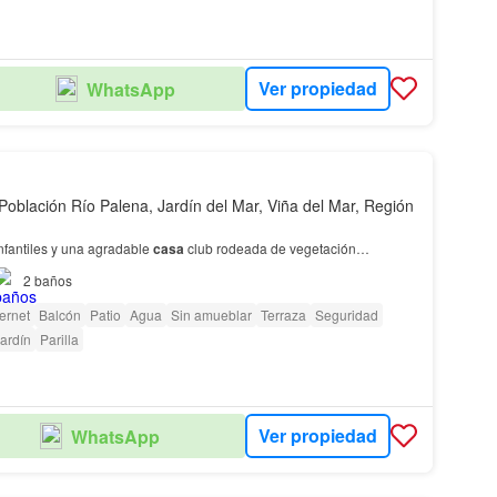
Ver propiedad
WhatsApp
Población Río Palena, Jardín del Mar, Viña del Mar, Región
nfantiles y una agradable
casa
club rodeada de vegetación…
2
baños
ternet
Balcón
Patio
Agua
Sin amueblar
Terraza
Seguridad
ardín
Parilla
Ver propiedad
WhatsApp