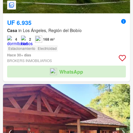
UF 6.935
Casa
in Los Ángeles, Región del Biobío
4
2
168 m²
Estacionamiento
Electricidad
Hace 30+ días
BROKERS INMOBILIARIOS
WhatsApp