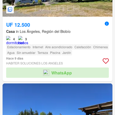
UF 12.500
Casa
in Los Ángeles, Región del Biobío
4
3
Estacionamiento
Internet
Aire acondicionado
Calefacción
Chimenea
Agua
Sin amueblar
Terraza
Piscina
Jardín
Hace 9 días
HABITER SOLUCIONES LOS ANGELES
WhatsApp