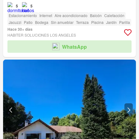
5
5
Estacionamiento
Internet
Aire acondicionado
Balcón
Calefacción
Jacuzzi
Patio
Bodega
Sin amueblar
Terraza
Piscina
Jardín
Parilla
Hace 30+ días
HABITER SOLUCIONES LOS ANGELES
WhatsApp