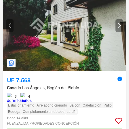
UF 7.568
Casa
in Los Ángeles, Región del Biobío
3
4
Estacionamiento
Aire acondicionado
Balcón
Calefacción
Patio
Bodega
Completamente amoblado
Jardín
Hace 14 días
FUENZALIDA PROPIEDADES CONCEPCIÓN