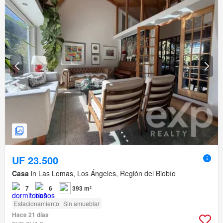
UF 23.500
Casa
in Las Lomas, Los Ángeles, Región del Biobío
7
6
393 m²
Estacionamiento
Sin amueblar
Hace 21 días