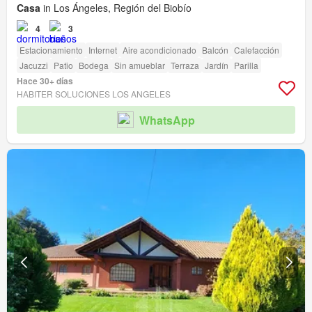
Casa
in Los Ángeles, Región del Biobío
4
3
Estacionamiento
Internet
Aire acondicionado
Balcón
Calefacción
Jacuzzi
Patio
Bodega
Sin amueblar
Terraza
Jardín
Parilla
Hace 30+ días
HABITER SOLUCIONES LOS ANGELES
WhatsApp