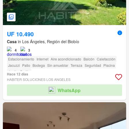
UF 10.490
Casa
in Los Ángeles, Región del Biobío
4
3
Estacionamiento
Internet
Aire acondicionado
Balcón
Calefacción
Jacuzzi
Patio
Bodega
Sin amueblar
Terraza
Seguridad
Piscina
Jardín
Parilla
Hace 12 días
HABITER SOLUCIONES LOS ANGELES
WhatsApp