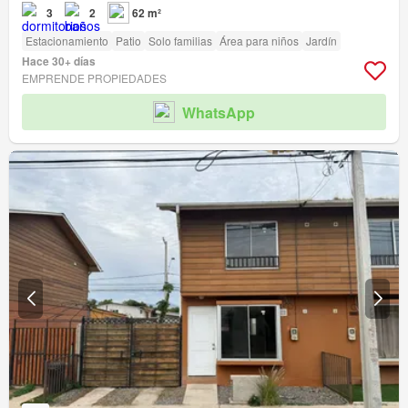
3
2
62 m²
Estacionamiento
Patio
Solo familias
Área para niños
Jardín
Hace 30+ días
EMPRENDE PROPIEDADES
WhatsApp