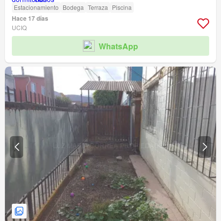
Estacionamiento
Bodega
Terraza
Piscina
Hace 17 días
UCIQ
WhatsApp