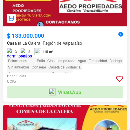
$ 133.000.000
Casa
in La Calera, Región de Valparaíso
3
3
115 m²
Estacionamiento
Patio
Closet empotrado
Agua
Electricidad
Bodega
Sin amueblar
Conserje
Caseta de vigilancia
Acceso para personas con discapacidad
Hace 9 días
UCIQ
WhatsApp