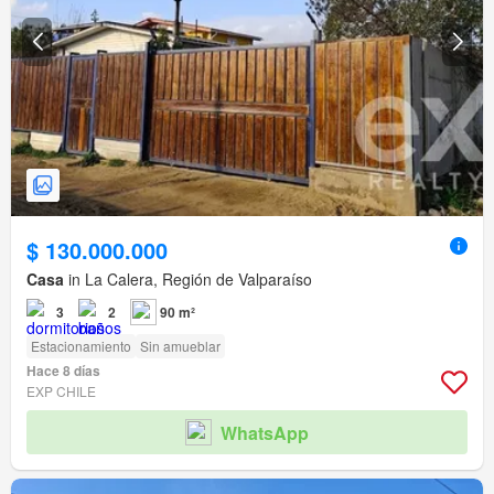
$ 130.000.000
Casa
in La Calera, Región de Valparaíso
3
2
90 m²
Estacionamiento
Sin amueblar
Hace 8 días
EXP CHILE
WhatsApp