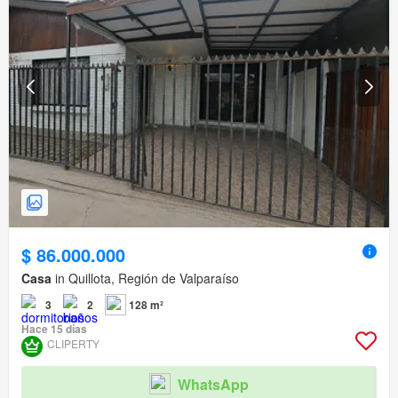
$ 86.000.000
Casa
in Quillota, Región de Valparaíso
3
2
128 m²
Hace 15 días
CLIPERTY
WhatsApp