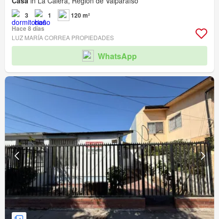
Casa
in La Calera, Región de Valparaíso
3
1
120 m²
Hace 8 días
LUZ MARÍA CORREA PROPIEDADES
WhatsApp