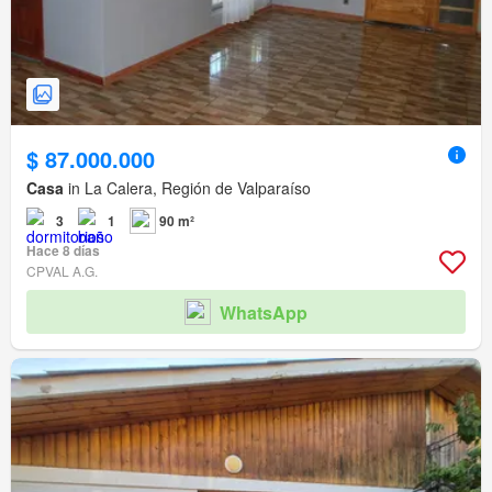
$ 87.000.000
Casa
in La Calera, Región de Valparaíso
3
1
90 m²
Hace 8 días
CPVAL A.G.
WhatsApp