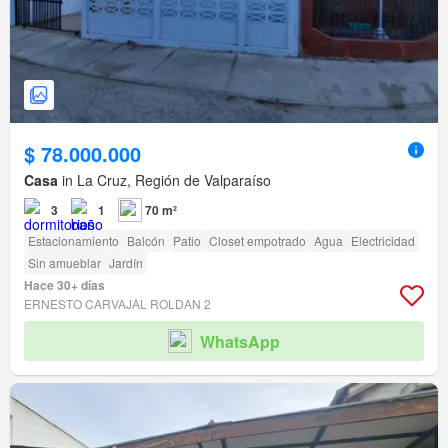
$ 78.000.000
Casa
in La Cruz, Región de Valparaíso
3
1
70 m²
Estacionamiento
Balcón
Patio
Closet empotrado
Agua
Electricidad
Sin amueblar
Jardín
Hace 30+ días
ERNESTO CARVAJAL ROLDAN 2
WhatsApp