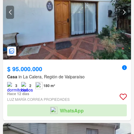
$ 95.000.000
Casa
in La Calera, Región de Valparaíso
3
2
180 m²
Hace 12 días
LUZ MARÍA CORREA PROPIEDADES
WhatsApp