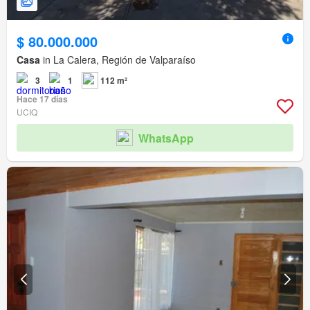
$ 80.000.000
Casa
in La Calera, Región de Valparaíso
3
1
112 m²
Hace 17 días
UCIQ
WhatsApp