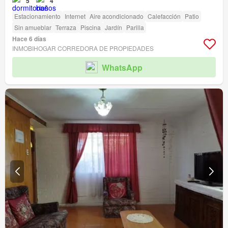
5
4
Estacionamiento
Internet
Aire acondicionado
Calefacción
Patio
Sin amueblar
Terraza
Piscina
Jardín
Parilla
Hace 6 días
INMOBIHOGAR CORREDORA DE PROPIEDADES
WhatsApp