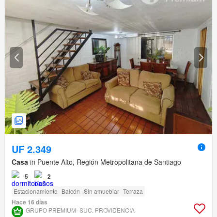
UF 2.349
Casa
in Puente Alto, Región Metropolitana de Santiago
5
2
Estacionamiento
Balcón
Sin amueblar
Terraza
Hace 16 días
GRUPO PREMIUM- SUC. PROVIDENCIA