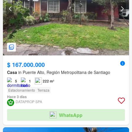
$ 167.000.000
Casa
in Puente Alto, Región Metropolitana de Santiago
5
1
222 m²
Estacionamiento
Terraza
Hace 3 días
DATAPROP SPA
WhatsApp