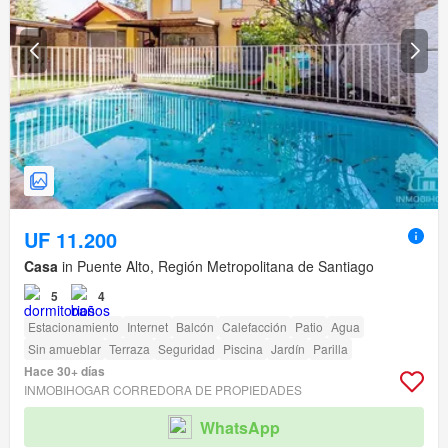
UF 11.200
Casa
in Puente Alto, Región Metropolitana de Santiago
5
4
Estacionamiento
Internet
Balcón
Calefacción
Patio
Agua
Sin amueblar
Terraza
Seguridad
Piscina
Jardín
Parilla
Hace 30+ días
INMOBIHOGAR CORREDORA DE PROPIEDADES
WhatsApp