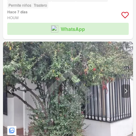
Permite niños
Trastero
Hace 7 días
HOUM
WhatsApp