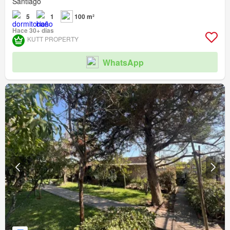
Santiago
5
1
100 m²
Hace 30+ días
KUTT PROPERTY
WhatsApp