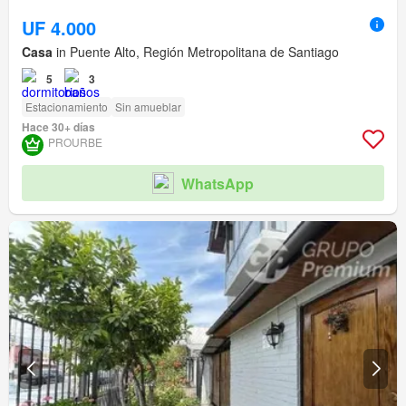
UF 4.000
Casa
in Puente Alto, Región Metropolitana de Santiago
5
3
Estacionamiento
Sin amueblar
Hace 30+ días
PROURBE
WhatsApp