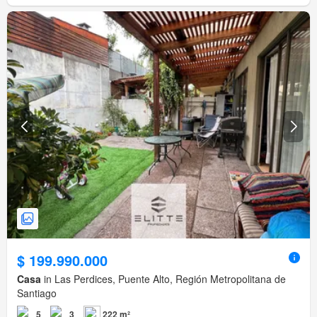
$ 199.990.000
Casa
in Las Perdices, Puente Alto, Región Metropolitana de
Santiago
5
3
222 m²