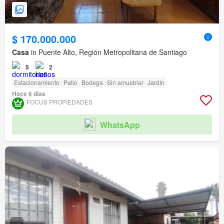
$ 170.000.000
Casa
in Puente Alto, Región Metropolitana de Santiago
5
2
Estacionamiento
Patio
Bodega
Sin amueblar
Jardín
Hace 6 días
FOCUS PROPIEDADES
WhatsApp