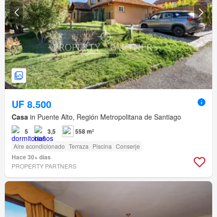
UF 8.500
Casa
in Puente Alto, Región Metropolitana de Santiago
5
3,5
558 m²
Aire acondicionado
Terraza
Piscina
Conserje
Hace 30+ días
PROPERTY PARTNERS