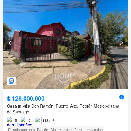
$ 128.000.000
Casa
in Villa Don Ramón, Puente Alto, Región Metropolitana
de Santiago
5
2
118 m²
Estacionamiento
Balcón
Sin amueblar
Permite mascotas