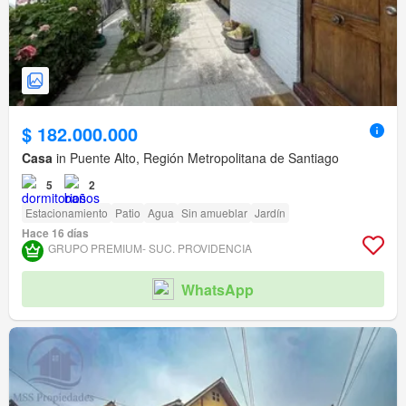
$ 182.000.000
Casa
in Puente Alto, Región Metropolitana de Santiago
5
2
Estacionamiento
Patio
Agua
Sin amueblar
Jardín
Hace 16 días
GRUPO PREMIUM- SUC. PROVIDENCIA
WhatsApp