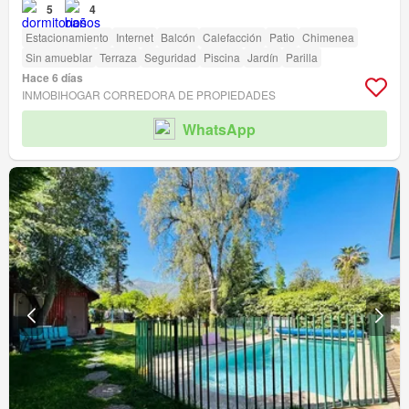
5
4
Estacionamiento
Internet
Balcón
Calefacción
Patio
Chimenea
Sin amueblar
Terraza
Seguridad
Piscina
Jardín
Parilla
Hace 6 días
INMOBIHOGAR CORREDORA DE PROPIEDADES
WhatsApp