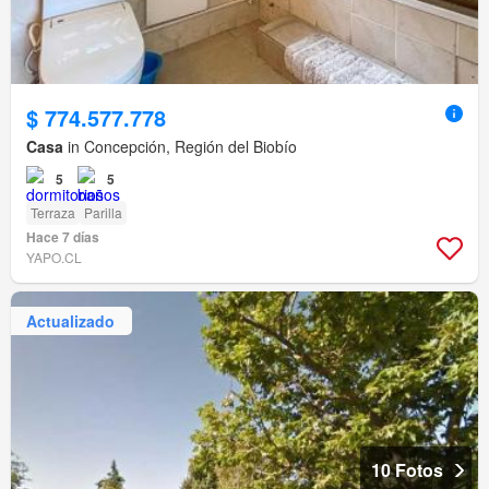
$ 774.577.778
Casa
in Concepción, Región del Biobío
5
5
Terraza
Parilla
Hace 7 días
YAPO.CL
Actualizado
10 Fotos