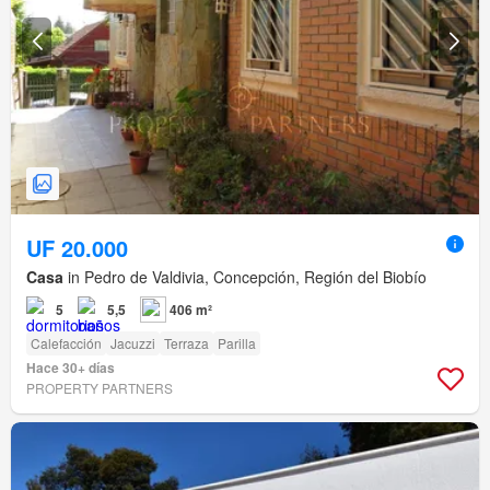
UF 20.000
Casa
in Pedro de Valdivia, Concepción, Región del Biobío
5
5,5
406 m²
Calefacción
Jacuzzi
Terraza
Parilla
Hace 30+ días
PROPERTY PARTNERS