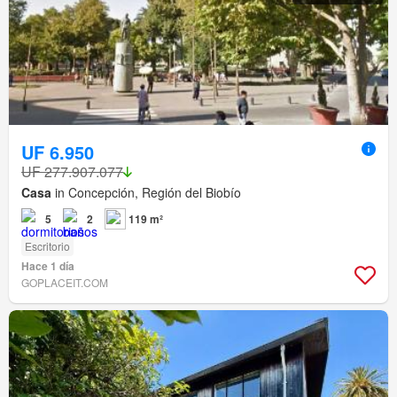
UF 6.950
UF 277.907.077
Casa
in Concepción, Región del Biobío
5
2
119 m²
Escritorio
Hace 1 día
GOPLACEIT.COM