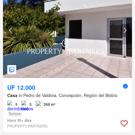
UF 12.000
Casa
in Pedro de Valdivia, Concepción, Región del Biobío
5
5
268 m²
Terraza
Hace 30+ días
PROPERTY PARTNERS