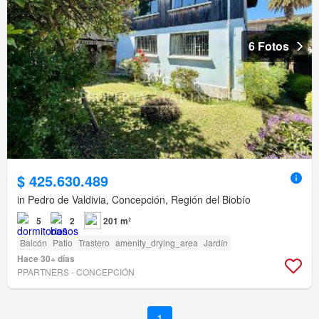
6 Fotos
$ 425.630.489
in Pedro de Valdivia, Concepción, Región del Biobío
5
2
201 m²
Balcón
Patio
Trastero
amenity_drying_area
Jardín
Hace 30+ días
PPARTNERS - CONCEPCIÓN
1