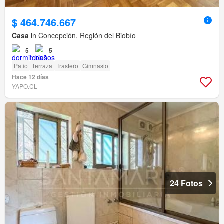
$ 464.746.667
Casa
in Concepción, Región del Biobío
5
5
Patio
Terraza
Trastero
Gimnasio
Hace 12 días
YAPO.CL
24 Fotos