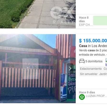
Hace 8
días
EXP CHILE
$ 155.000.0
Casa
in Los Andes
Vendo
casa
de 2 piso
entrada de vehículo.
5
dormitorios
Estacionamiento
Co
Sin amueblar
Jardí
Hace 9 días
LUZMA PROPIEDA