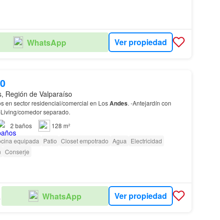
Ver propiedad
WhatsApp
00
, Región de Valparaíso
s en sector residencial/comercial en Los
Andes
. -Antejardín con
 -Living/comedor separado.
2
baños
128 m²
cina equipada
Patio
Closet empotrado
Agua
Electricidad
n
Conserje
Ver propiedad
WhatsApp
DES