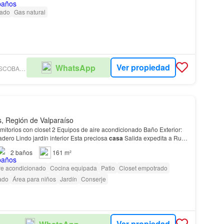
rado
Gas natural
Ver propiedad
WhatsApp
FERNANDEZ ESCOBAR BIENES RAÍCES
, Región de Valparaíso
orios con closet 2 Equipos de aire acondicionado Baño Exterior:
Estacionamiento Lavadero Lindo jardín interior Esta preciosa
casa
Salida expedita a Ruta
 60, San Felipe, Calle Lar…
2
baños
161 m²
re acondicionado
Cocina equipada
Patio
Closet empotrado
ado
Área para niños
Jardín
Conserje
Ver propiedad