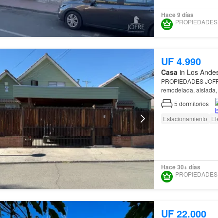
Hace 9 días
UF 4.990
Casa
in Los Andes
PROPIEDADES JOFR
remodelada, aislada, 
Andes
.
5
dormitorios
Estacionamiento
El
Hace 30+ días
UF 22.000