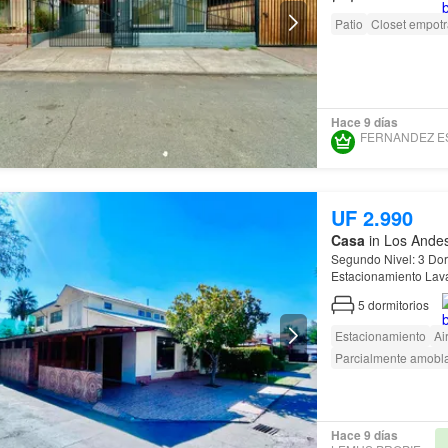
Patio
Closet empot
Hace 9 días
UF 2.990
Casa
in Los Andes
Segundo Nivel: 3 Dormit
Los Libertadores, CH
5
dormitorios
Estacionamiento
Ai
Parcialmente amobl
Hace 9 días