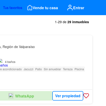
Vende tu casa
Entrar
Tus favoritos
1-29 de
29 inmuebles
, Región de Valparaíso
isos, ubicada en pasaje cerrado, a sólo 2 cuadras de Avenida Santa
4
baños
re acondicionado
Jacuzzi
Patio
Sin amueblar
Terraza
Piscina
Ver propiedad
WhatsApp