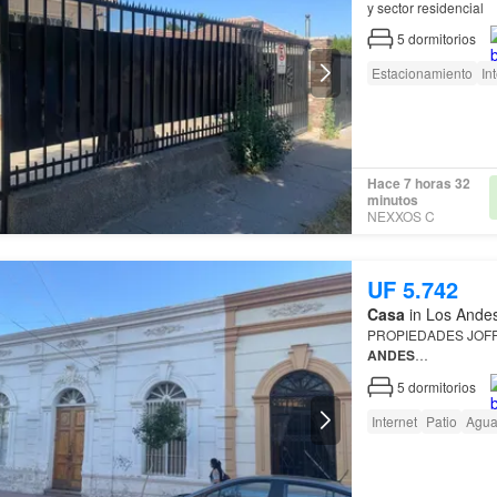
y sector residencial
5
dormitorios
Estacionamiento
In
Hace 7 horas 32
minutos
NEXXOS C
UF 5.742
Casa
in Los Andes
PROPIEDADES JOFR
ANDES
…
5
dormitorios
Internet
Patio
Agu