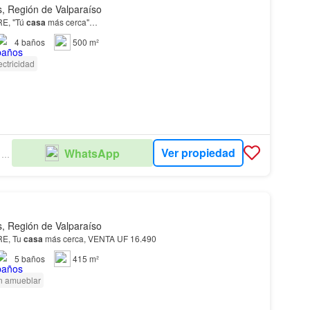
, Región de Valparaíso
E, "Tú
casa
más cerca"…
4
baños
500 m²
ectricidad
Ver propiedad
WhatsApp
PROPIEDADES JOFRE SPA
, Región de Valparaíso
E, Tu
casa
más cerca, VENTA UF 16.490
5
baños
415 m²
n amueblar