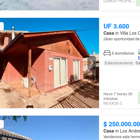
LEMUS PROPIEDADES
UF 3.600
Casa
in Villa Los
¡Gran oportunidad de
No pierdas la oportun
5
dormitorios
Estacionamiento
Ba
Hace 7 horas 30
minutos
NEXXOS C
$ 250.000.0
Casa
in Los Andes
Vendemos esta her