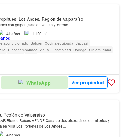
 Copihues, Los Andes, Región de Valparaíso
isos con galpón, sala de ventas y terreno…
4
baños
1.120 m²
re acondicionado
Balcón
Cocina equipada
Jacuzzi
atio
Closet empotrado
Agua
Electricidad
Bodega
Sin amueblar
rdín
Conserje
Parilla
Ver propiedad
WhatsApp
DES
, Región de Valparaíso
R Bienes Raíces VENDE
Casa
de dos pisos, cinco dormitorios y
a en Villa Los Portones de Los
Andes
…
4
baños