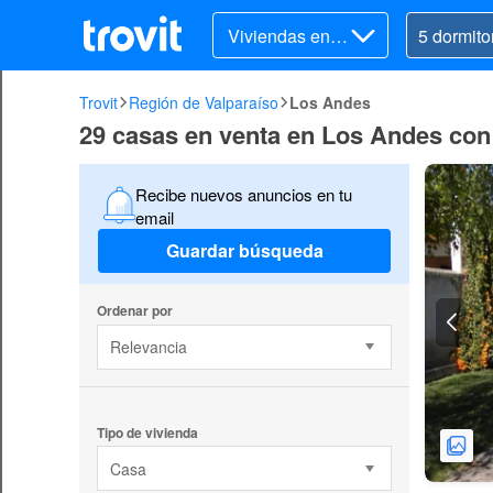
Viviendas en v
enta
Trovit
Región de Valparaíso
Los Andes
29 casas en venta en Los Andes con
Recibe nuevos anuncios en tu
email
Guardar búsqueda
Ordenar por
Relevancia
Tipo de vivienda
Casa