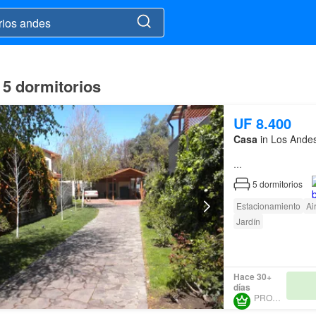
 5 dormitorios
UF 8.400
Casa
in Los Andes
Amplia
casa
de dos p
5
dormitorios
Teresa…
Estacionamiento
Ai
Jardín
Hace 30+
días
PROURBE