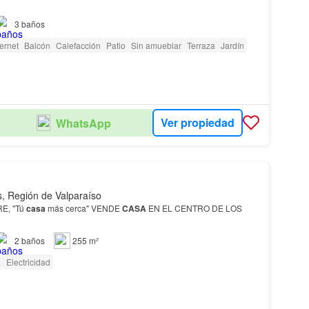
3
baños
ternet
Balcón
Calefacción
Patio
Sin amueblar
Terraza
Jardín
Ver propiedad
WhatsApp
, Región de Valparaíso
E, "Tú
casa
más cerca" VENDE
CASA
EN EL CENTRO DE LOS
2
baños
255 m²
a
Electricidad