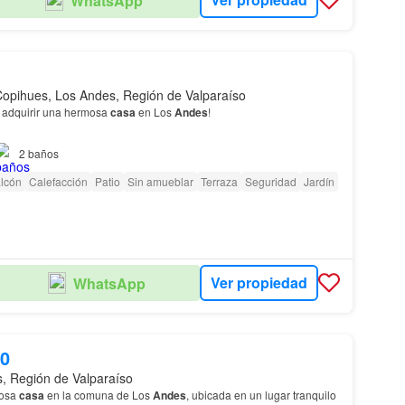
WhatsApp
 Copihues, Los Andes, Región de Valparaíso
 adquirir una hermosa
casa
en Los
Andes
!
idad de convertir esta
casa
en el hogar de tus sueños.
2
baños
lcón
Calefacción
Patio
Sin amueblar
Terraza
Seguridad
Jardín
Ver propiedad
WhatsApp
00
, Región de Valparaíso
mosa
casa
en la comuna de Los
Andes
, ubicada en un lugar tranquilo