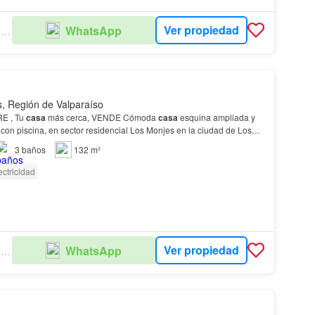
Ver propiedad
WhatsApp
PROPIEDADES JOFRE SPA
, Región de Valparaíso
E , Tu
casa
más cerca, VENDE Cómoda
casa
esquina ampliada y
con piscina, en sector residencial Los Monjes en la ciudad de Los
3
baños
132 m²
ectricidad
Ver propiedad
WhatsApp
PROPIEDADES JOFRE SPA