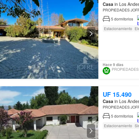
Casa
in Los Andes
PROPIEDADES JOFR
5
dormitorios
Estacionamiento
El
Hace 9 días
UF 15.490
Casa
in Los Andes
PROPIEDADES JOFR
5
dormitorios
Estacionamiento
Si