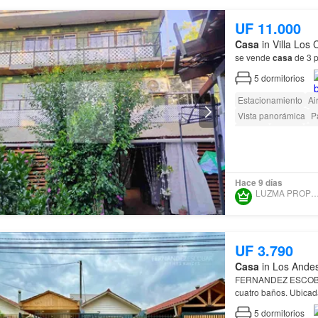
UF 11.000
Casa
in Villa Los
se vende
casa
de 3 p
5
dormitorios
Estacionamiento
Ai
Vista panorámica
P
Terraza
Piscina
Ja
Hace 9 días
LUZMA PROPIEDA
UF 3.790
Casa
in Los Andes
FERNANDEZ ESCOBA
cuatro baños. Ubicad
5
dormitorios