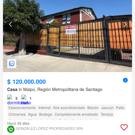
$ 120.000.000
Casa
in Maipú, Región Metropolitana de Santiago
3
1
Estacionamiento
Internet
Aire acondicionado
Balcón
Jacuzzi
Patio
Chimenea
Agua
Bodega
Completamente amoblado
Terraza
Seguridad
Gimnasio
Jardín
Parilla
Cancha de tenis
Hace 26 días
GONZÁLEZ LÓPEZ PROPIEDADES SPA