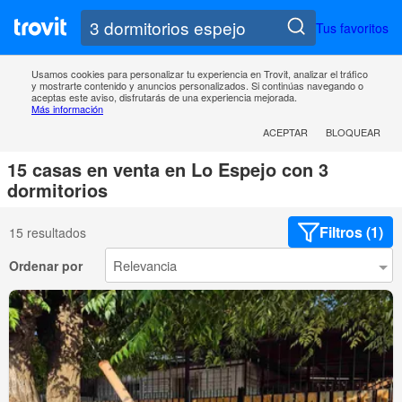
Tus favoritos
Usamos cookies para personalizar tu experiencia en Trovit, analizar el tráfico
y mostrarte contenido y anuncios personalizados. Si continúas navegando o
aceptas este aviso, disfrutarás de una experiencia mejorada.
Más información
ACEPTAR
BLOQUEAR
15 casas en venta en Lo Espejo con 3
dormitorios
Filtros (1)
15 resultados
Ordenar por