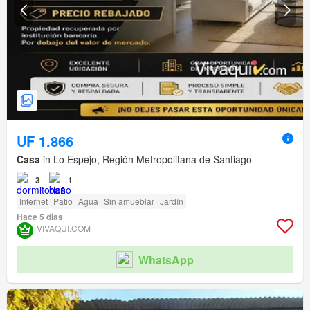
UF 1.866
Casa
in Lo Espejo, Región Metropolitana de Santiago
3
1
Internet
Patio
Agua
Sin amueblar
Jardín
Hace 5 días
VIVAQUI.COM
WhatsApp