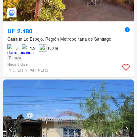
UF 2.480
Casa
in Lo Espejo, Región Metropolitana de Santiago
3
1,5
160 m²
Terraza
Hace 5 días
PROPERTY PARTNERS