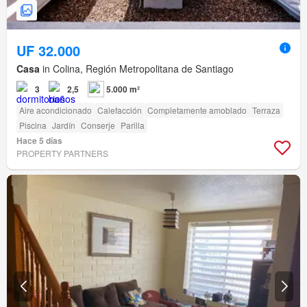
UF 32.000
Casa
in Colina, Región Metropolitana de Santiago
3
2,5
5.000 m²
Aire acondicionado
Calefacción
Completamente amoblado
Terraza
Piscina
Jardín
Conserje
Parilla
Hace 5 días
PROPERTY PARTNERS