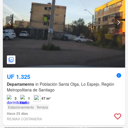
UF 1.325
Departamento
in Población Santa Olga, Lo Espejo, Región
Metropolitana de Santiago
3
1
47 m²
Estacionamiento
Terraza
Hace 25 días
RE/MAX COSTANERA