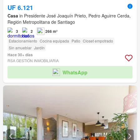
UF 6.121
Casa
in Presidente José Joaquín Prieto, Pedro Aguirre Cerda,
Región Metropolitana de Santiago
3
2
266 m²
Estacionamiento
Cocina equipada
Patio
Closet empotrado
Sin amueblar
Jardín
Hace 30+ días
RSA GESTIÓN INMOBILIARIA
WhatsApp