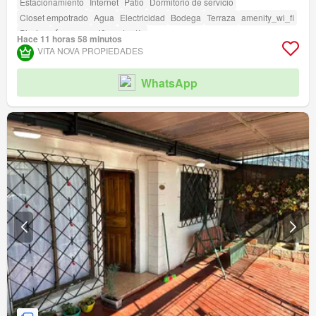
Estacionamiento
Internet
Patio
Dormitorio de servicio
Closet empotrado
Agua
Electricidad
Bodega
Terraza
amenity_wi_fi
Piscina
Área para niños
Jardín
Hace 11 horas 58 minutos
VITA NOVA PROPIEDADES
WhatsApp