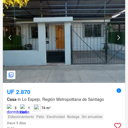
UF 2.870
Casa
in Lo Espejo, Región Metropolitana de Santiago
3
1
74 m²
Estacionamiento
Patio
Electricidad
Bodega
Sin amueblar
Hace 5 días