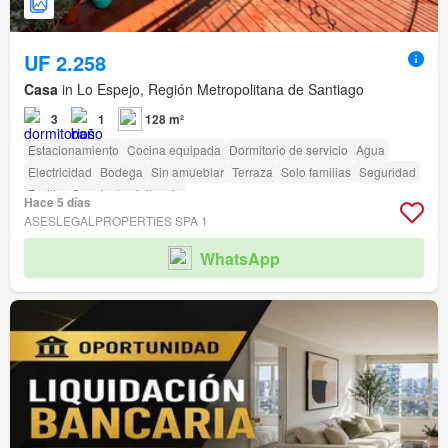
UF 2.258
Casa
in Lo Espejo, Región Metropolitana de Santiago
3
1
128 m²
Estacionamiento
Cocina equipada
Dormitorio de servicio
Agua
Electricidad
Bodega
Sin amueblar
Terraza
Solo familias
Seguridad
Parilla
Caseta de vigilancia
Hace 5 días
ASESLEGALPROPERTIES SPA 1
WhatsApp