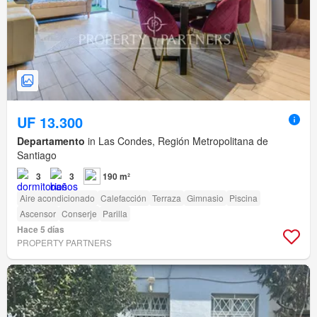
UF 13.300
Departamento
in Las Condes, Región Metropolitana de
Santiago
3
3
190 m²
Aire acondicionado
Calefacción
Terraza
Gimnasio
Piscina
Ascensor
Conserje
Parilla
Hace 5 días
PROPERTY PARTNERS