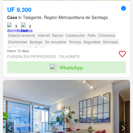
UF 9.300
Casa
in Talagante, Región Metropolitana de Santiago
3
2
Estacionamiento
Internet
Balcón
Calefacción
Patio
Chimenea
Electricidad
Bodega
Sin amueblar
Terraza
Seguridad
Gimnasio
Piscina
Jardín
Parilla
Hace 12 días
FUENZALIDA PROPIEDADES - TALAGANTE
WhatsApp