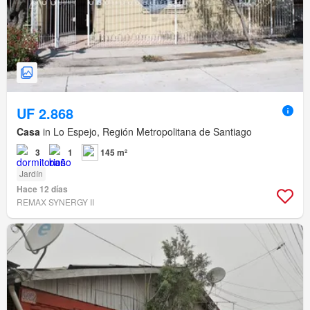
UF 2.868
Casa
in Lo Espejo, Región Metropolitana de Santiago
3
1
145 m²
Jardín
Hace 12 días
REMAX SYNERGY II