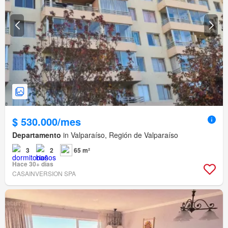
$ 530.000/mes
Departamento
in Valparaíso, Región de Valparaíso
3
2
65 m²
Hace 30+ días
CASAINVERSION SPA