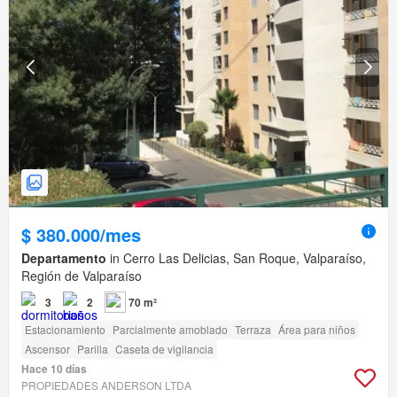
$ 380.000/mes
Departamento
in Cerro Las Delicias, San Roque, Valparaíso,
Región de Valparaíso
3
2
70 m²
Estacionamiento
Parcialmente amoblado
Terraza
Área para niños
Ascensor
Parilla
Caseta de vigilancia
Hace 10 días
PROPIEDADES ANDERSON LTDA