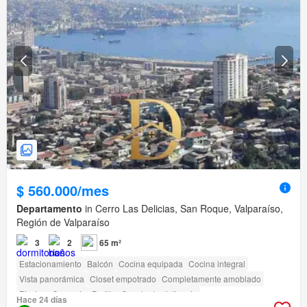
$ 560.000/mes
Departamento
in Cerro Las Delicias, San Roque, Valparaíso,
Región de Valparaíso
3
2
65 m²
Estacionamiento
Balcón
Cocina equipada
Cocina integral
Vista panorámica
Closet empotrado
Completamente amoblado
Piscina
Conserje
Parilla
Caseta de vigilancia
Hace 24 días