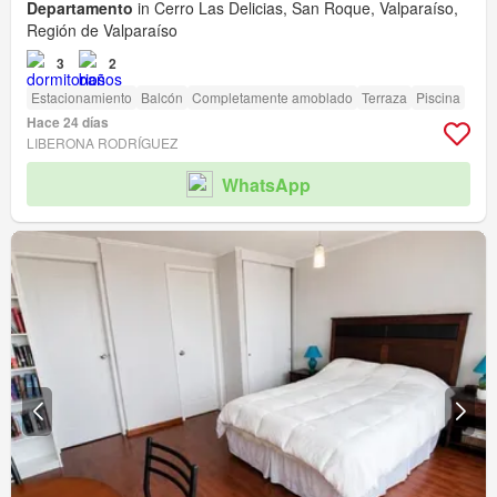
Departamento
in Cerro Las Delicias, San Roque, Valparaíso,
Región de Valparaíso
3
2
Estacionamiento
Balcón
Completamente amoblado
Terraza
Piscina
Hace 24 días
LIBERONA RODRÍGUEZ
WhatsApp