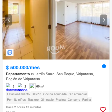
$ 500.000/mes
Departamento
in Jardín Suizo, San Roque, Valparaíso,
Región de Valparaíso
3
2
60 m²
Estacionamiento
Balcón
Cocina equipada
Sin amueblar
Permite niños
Trastero
Gimnasio
Piscina
Conserje
Parilla
Sala polivalente
Hace 2 horas 13 minutos
HOUM