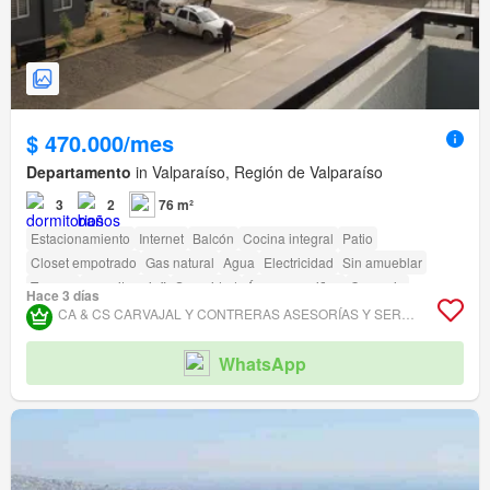
$ 470.000/mes
Departamento
in Valparaíso, Región de Valparaíso
3
2
76 m²
Estacionamiento
Internet
Balcón
Cocina integral
Patio
Closet empotrado
Gas natural
Agua
Electricidad
Sin amueblar
Terraza
amenity_wi_fi
Seguridad
Área para niños
Conserje
Hace 3 días
Acceso para personas con discapacidad
CA & CS CARVAJAL Y CONTRERAS ASESORÍAS Y SERVICIOS INMOBILIARIOS.
WhatsApp