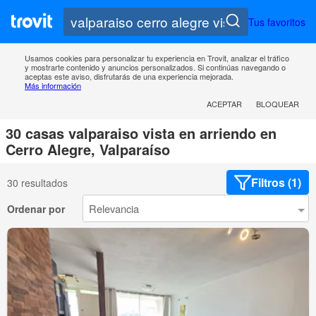
Tus favoritos
Usamos cookies para personalizar tu experiencia en Trovit, analizar el tráfico
y mostrarte contenido y anuncios personalizados. Si continúas navegando o
aceptas este aviso, disfrutarás de una experiencia mejorada.
Más información
ACEPTAR
BLOQUEAR
30 casas valparaiso vista en arriendo en
Cerro Alegre, Valparaíso
Filtros (1)
30 resultados
Ordenar por