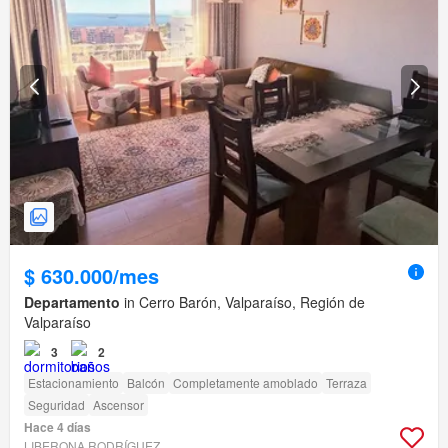
$ 630.000/mes
Departamento
in Cerro Barón, Valparaíso, Región de
Valparaíso
3
2
Estacionamiento
Balcón
Completamente amoblado
Terraza
Seguridad
Ascensor
Hace 4 días
LIBERONA RODRÍGUEZ