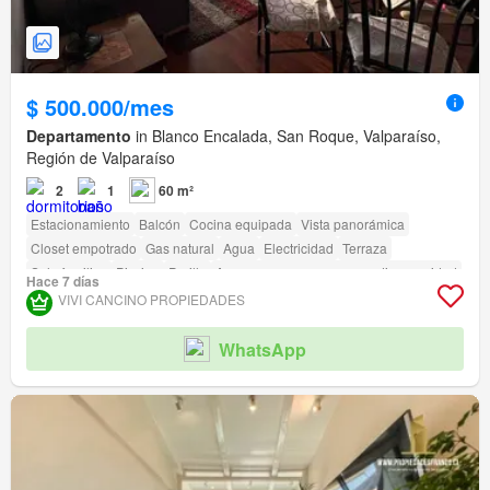
$ 500.000/mes
Departamento
in Blanco Encalada, San Roque, Valparaíso,
Región de Valparaíso
2
1
60 m²
Estacionamiento
Balcón
Cocina equipada
Vista panorámica
Closet empotrado
Gas natural
Agua
Electricidad
Terraza
Solo familias
Piscina
Parilla
Acceso para personas con discapacidad
Hace 7 días
VIVI CANCINO PROPIEDADES
WhatsApp