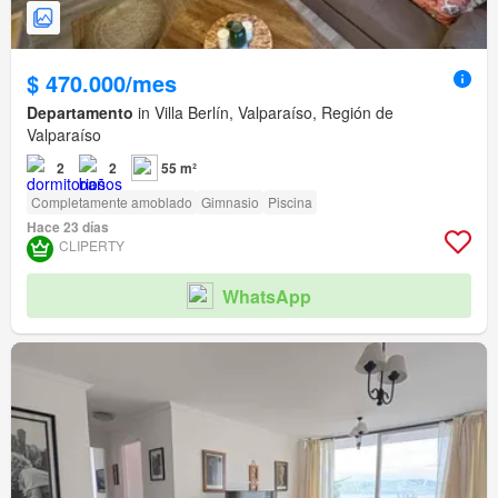
$ 470.000/mes
Departamento
in Villa Berlín, Valparaíso, Región de
Valparaíso
2
2
55 m²
Completamente amoblado
Gimnasio
Piscina
Hace 23 días
CLIPERTY
WhatsApp