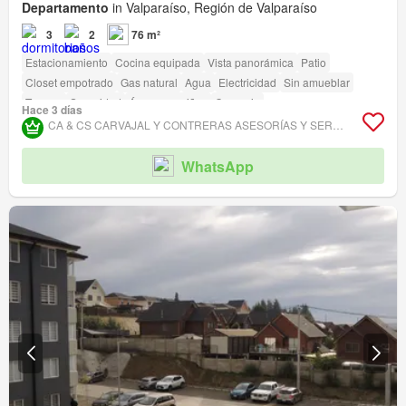
Departamento
in Valparaíso, Región de Valparaíso
3
2
76 m²
Estacionamiento
Cocina equipada
Vista panorámica
Patio
Closet empotrado
Gas natural
Agua
Electricidad
Sin amueblar
Terraza
Seguridad
Área para niños
Conserje
Hace 3 días
Acceso para personas con discapacidad
CA & CS CARVAJAL Y CONTRERAS ASESORÍAS Y SERVICIOS INMOBILIARIOS.
WhatsApp