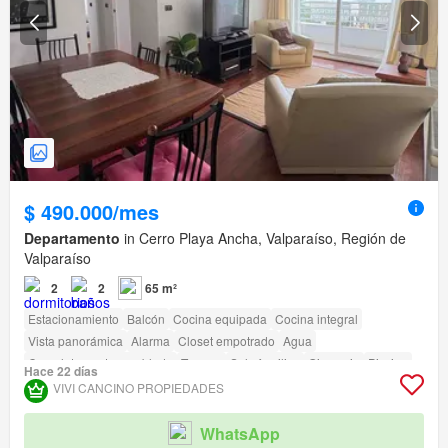
$ 490.000/mes
Departamento
in Cerro Playa Ancha, Valparaíso, Región de
Valparaíso
2
2
65 m²
Estacionamiento
Balcón
Cocina equipada
Cocina integral
Vista panorámica
Alarma
Closet empotrado
Agua
Completamente amoblado
Terraza
Solo familias
Gimnasio
Piscina
Hace 22 días
Área para niños
Ascensor
Jardín
Conserje
Parilla
VIVI CANCINO PROPIEDADES
WhatsApp