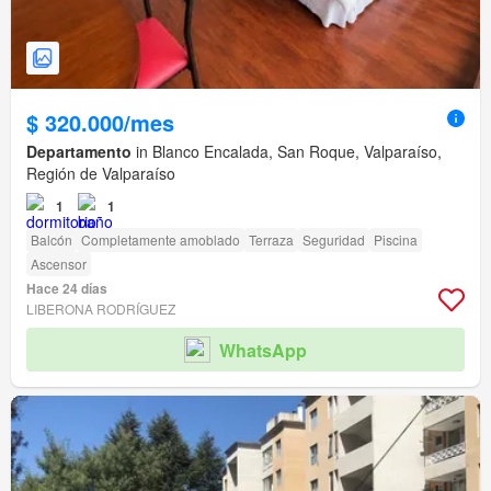
$ 320.000/mes
Departamento
in Blanco Encalada, San Roque, Valparaíso,
Región de Valparaíso
1
1
Balcón
Completamente amoblado
Terraza
Seguridad
Piscina
Ascensor
Hace 24 días
LIBERONA RODRÍGUEZ
WhatsApp