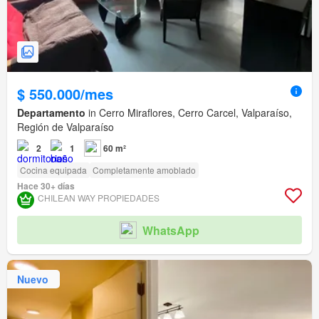
$ 550.000/mes
Departamento
in Cerro Miraflores, Cerro Carcel, Valparaíso,
Región de Valparaíso
2
1
60 m²
Cocina equipada
Completamente amoblado
Hace 30+ días
CHILEAN WAY PROPIEDADES
WhatsApp
Nuevo